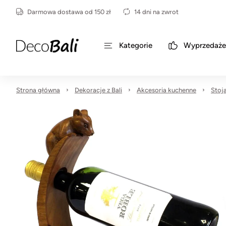
Darmowa dostawa od 150 zł
14 dni na zwrot
Kategorie
Wyprzedaże
Strona główna
Dekoracje z Bali
Akcesoria kuchenne
Stoja