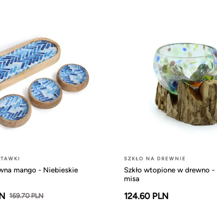
STAWKI
SZKŁO NA DREWNIE
ewna mango - Niebieskie
Szkło wtopione w drewno -
misa
LN
124.60 PLN
169.70 PLN