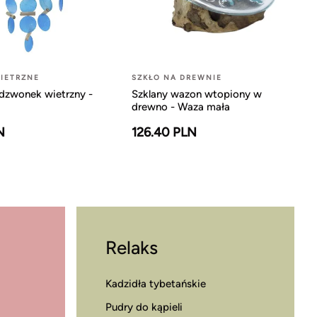
IETRZNE
SZKŁO NA DREWNIE
dzwonek wietrzny -
Szklany wazon wtopiony w
drewno - Waza mała
N
126.40 PLN
Relaks
Kadzidła tybetańskie
Pudry do kąpieli