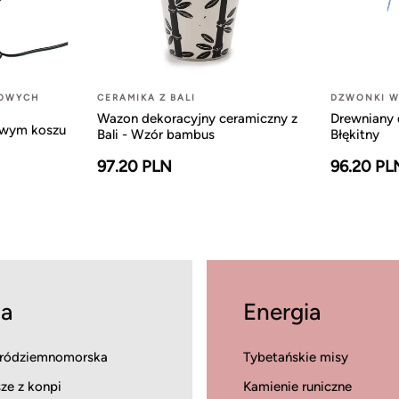
LOWYCH
CERAMIKA Z BALI
DZWONKI W
Wazon dekoracyjny ceramiczny z
Drewniany 
owym koszu
Bali - Wzór bambus
Błękitny
97.20 PLN
96.20 PL
a
Energia
ródziemnomorska
Tybetańskie misy
ze z konpi
Kamienie runiczne