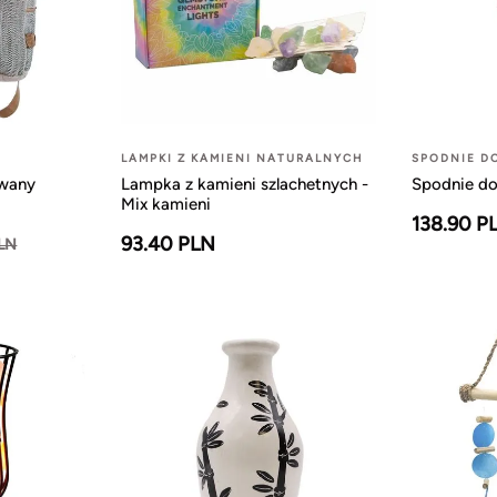
LAMPKI Z KAMIENI NATURALNYCH
SPODNIE D
owany
Lampka z kamieni szlachetnych -
Spodnie do
Mix kamieni
138.90 P
93.40 PLN
PLN