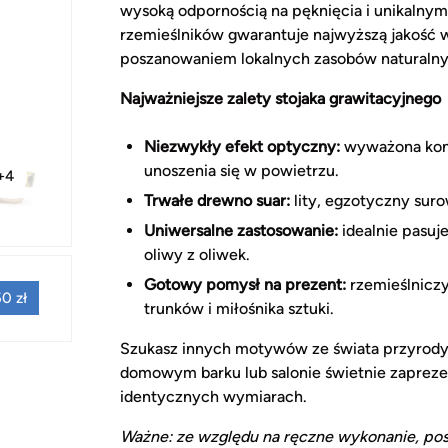
wysoką odpornością na pęknięcia i unikalnym
rzemieślników gwarantuje najwyższą jakość w
poszanowaniem lokalnych zasobów naturalny
Najważniejsze zalety stojaka grawitacyjnego
Niezwykły efekt optyczny:
wyważona kons
unoszenia się w powietrzu.
+4
Trwałe drewno suar:
lity, egzotyczny suro
Uniwersalne zastosowanie:
idealnie pasuj
oliwy z oliwek.
Gotowy pomysł na prezent:
rzemieślniczy
0 zł
trunków i miłośnika sztuki.
Szukasz innych motywów ze świata przyrod
domowym barku lub salonie świetnie zapreze
identycznych wymiarach.
Ważne: ze względu na ręczne wykonanie, pos