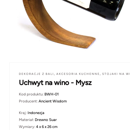
DEKORACJE Z BALI
,
AKCESORIA KUCHENNE
,
STOJAKI NA W
Uchwyt na wino - Mysz
Kod produktu:
BWH-01
Producent:
Ancient Wisdom
Kraj:
Indonezja
Materiał:
Drewno Suar
Wymiary:
4 x 6 x 26 cm