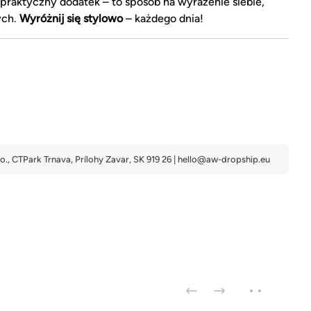
 praktyczny dodatek – to sposób na wyrażenie siebie,
ych.
Wyróżnij się stylowo
– każdego dnia!