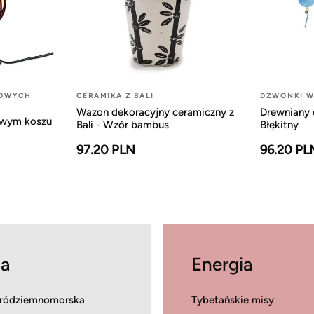
LOWYCH
CERAMIKA Z BALI
DZWONKI W
Wazon dekoracyjny ceramiczny z
Drewniany 
owym koszu
Bali - Wzór bambus
Błękitny
97.20 PLN
96.20 PL
a
Energia
ródziemnomorska
Tybetańskie misy