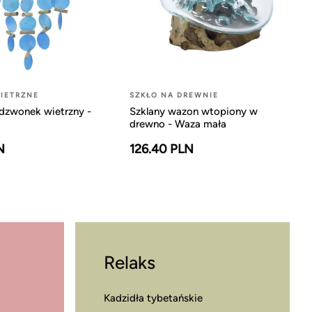
IETRZNE
SZKŁO NA DREWNIE
dzwonek wietrzny -
Szklany wazon wtopiony w
drewno - Waza mała
N
126.40 PLN
Relaks
Kadzidła tybetańskie