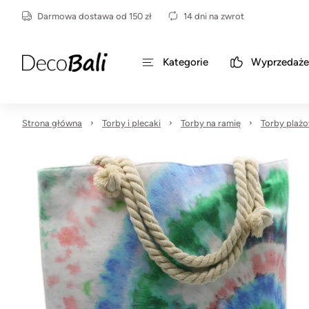
Darmowa dostawa od 150 zł
14 dni na zwrot
Kategorie
Wyprzedaże
Strona główna
Torby i plecaki
Torby na ramię
Torby plaż