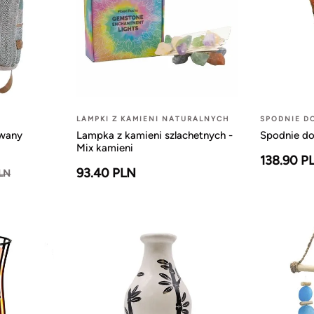
LAMPKI Z KAMIENI NATURALNYCH
SPODNIE D
owany
Lampka z kamieni szlachetnych -
Spodnie do
Mix kamieni
138.90 P
93.40 PLN
PLN