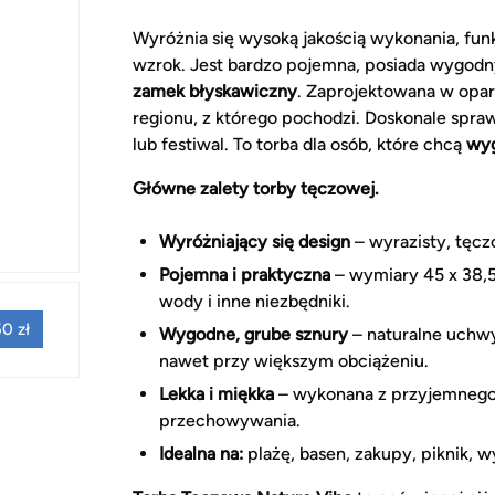
Wyróżnia się wysoką jakością wykonania, funk
wzrok. Jest bardzo pojemna, posiada wygodn
zamek błyskawiczny
. Zaprojektowana w opa
regionu, z którego pochodzi. Doskonale spraw
lub festiwal. To torba dla osób, które chcą
wyg
Główne zalety torby tęczowej.
Wyróżniający się design
– wyrazisty, tęczo
Pojemna i praktyczna
– wymiary 45 x 38,5 
wody i inne niezbędniki.
0 zł
Wygodne, grube sznury
– naturalne uchwy
nawet przy większym obciążeniu.
Lekka i miękka
– wykonana z przyjemnego
przechowywania.
Idealna na:
plażę, basen, zakupy, piknik, 