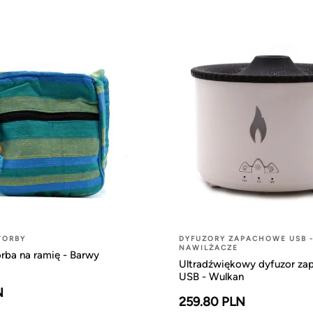
TORBY
DYFUZORY ZAPACHOWE USB 
NAWILŻACZE
rba na ramię - Barwy
Ultradźwiękowy dyfuzor z
USB - Wulkan
N
259.80 PLN