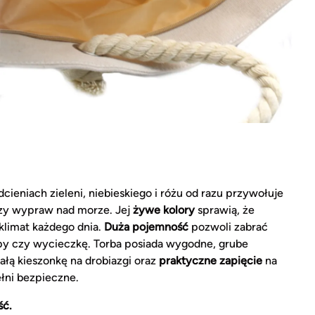
ieniach zieleni, niebieskiego i różu od razu przywołuje
 czy wypraw nad morze. Jej
żywe kolory
sprawią, że
klimat każdego dnia.
Duża pojemność
pozwoli zabrać
upy czy wycieczkę. Torba posiada wygodne, grube
łą kieszonkę na drobiazgi oraz
praktyczne zapięcie
na
łni bezpieczne.
ść.