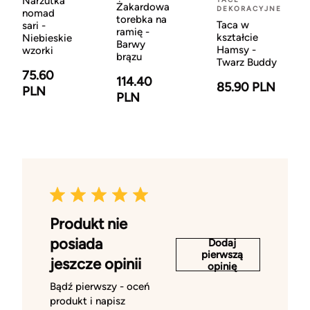
Narzutka
Żakardowa
DEKORACYJNE
nomad
torebka na
Taca w
sari -
ramię -
kształcie
Niebieskie
Barwy
Hamsy -
wzorki
brązu
Twarz Buddy
75.60
114.40
85.90 PLN
PLN
PLN
Produkt nie
posiada
Dodaj
pierwszą
jeszcze opinii
opinię
Bądź pierwszy - oceń
produkt i napisz