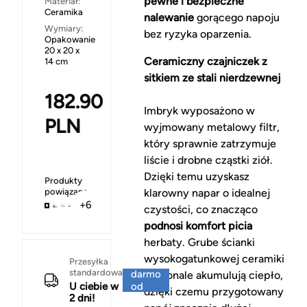
pewne i bezpieczne
Materiał:
Ceramika
nalewanie
gorącego napoju
Wymiary:
bez ryzyka oparzenia.
Opakowanie
20 x 20 x
Ceramiczny czajniczek z
14 cm
sitkiem ze stali nierdzewnej
182.90
Imbryk wyposażono w
PLN
wyjmowany metalowy filtr,
który sprawnie zatrzymuje
liście i drobne cząstki ziół.
Dzięki temu uzyskasz
Produkty
powiązane
klarowny napar o idealnej
+6
czystości, co znacząco
podnosi komfort picia
herbaty. Grube ścianki
wysokogatunkowej ceramiki
Za
Przesyłka
standardowa
darmo
doskonale akumulują ciepło,
U ciebie w
od
dzięki czemu przygotowany
2 dni!
150 zł