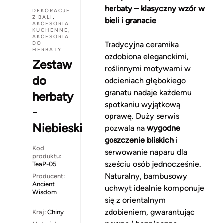
herbaty – klasyczny wzór w
DEKORACJE
Z BALI
,
bieli i granacie
AKCESORIA
KUCHENNE
,
AKCESORIA
DO
Tradycyjna ceramika
HERBATY
ozdobiona eleganckimi,
Zestaw
roślinnymi motywami w
do
odcieniach głębokiego
granatu nadaje każdemu
herbaty
spotkaniu wyjątkową
-
oprawę. Duży serwis
Niebieski
pozwala na
wygodne
goszczenie bliskich
i
Kod
serwowanie naparu dla
produktu:
sześciu osób jednocześnie.
TeaP-05
Naturalny, bambusowy
Producent:
Ancient
uchwyt idealnie komponuje
Wisdom
się z orientalnym
zdobieniem, gwarantując
Kraj:
Chiny