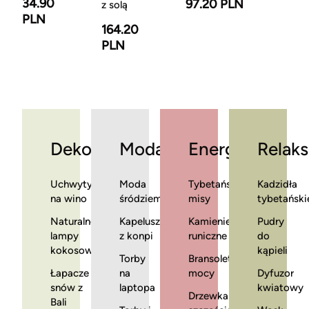
34.90
97.20 PLN
z solą
PLN
164.20
PLN
Dekoracje
Moda
Energia
Relaks
Uchwyty
Moda
Tybetańskie
Kadzidła
na wino
śródziemnomorska
misy
tybetański
Naturalne
Kapelusze
Kamienie
Pudry
lampy
z konpi
runiczne
do
kokosowe
kąpieli
Torby
Bransoletki
Łapacze
na
mocy
Dyfuzor
snów z
laptopa
kwiatowy
Drzewka
Bali