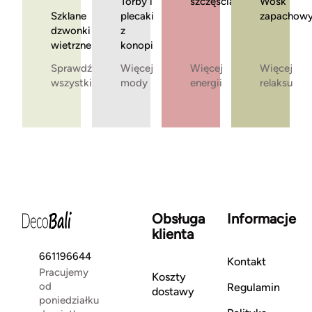
Torby i
szczęścia
Wosk
Szklane
plecaki
zapachow
dzwonki
z
wietrzne
konopi
Sprawdź
Więcej
Więcej
Więcej
wszystkie
mody
energii
relaksu
Obsługa
Informacje
klienta
661196644
Kontakt
Pracujemy
Koszty
od
Regulamin
dostawy
poniedziałku