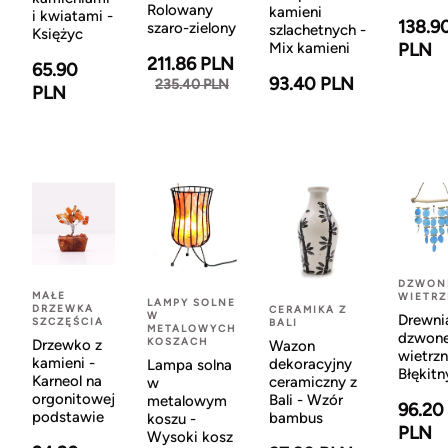
Rolowany
kamieni
i kwiatami -
138.9
szaro-zielony
szlachetnych -
Księżyc
Mix kamieni
PLN
211.86 PLN
65.90
93.40 PLN
235.40 PLN
PLN
DZWON
MAŁE
WIETR
LAMPY SOLNE
DRZEWKA
CERAMIKA Z
W
Drewni
SZCZĘŚCIA
BALI
METALOWYCH
dzwon
KOSZACH
Drzewko z
Wazon
wietrzn
kamieni -
dekoracyjny
Lampa solna
Błękitn
Karneol na
ceramiczny z
w
orgonitowej
Bali - Wzór
metalowym
96.20
podstawie
bambus
koszu -
PLN
Wysoki kosz