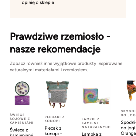
opinię o sklepie
Prawdziwe rzemiosło -
nasze rekomendacje
Zobacz również inne wyjątkowe produkty inspirowane
naturalnymi materiałami i rzemiosłem.
SPODNI
ŚWIECE
DO JOG
PLECAKI Z
SOJOWE Z
LAMPKI Z
KONOPI
Spodni
KAMIENIAMI
KAMIENI
NATURALNYCH
do jogi
Plecak z
Świeca z
Orange
konopi -
Lampka z
kamieniami