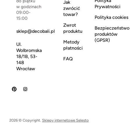
Polityka
do piątku
Jak
Prywatności
w godzinach
zwrócić
09:00-
towar?
Polityka cookies
15:00
Zwrot
Bezpieczeństwo
sklep@decobali.pl
produktu
produktów
(GPSR)
Metody
Ul.
płatności
Wolbromska
18/1B, 53-
FAQ
148
Wrocław
2026 © Copyright.
Sklepy internetowe Selesto