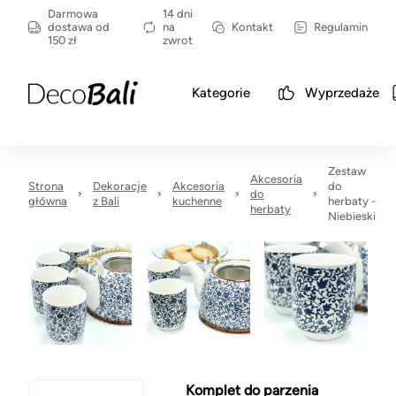
Darmowa
14 dni
dostawa od
na
Kontakt
Regulamin
150 zł
zwrot
Kategorie
Wyprzedaże
Zestaw
Akcesoria
Strona
Dekoracje
Akcesoria
do
do
główna
z Bali
kuchenne
herbaty -
herbaty
Niebieski
Komplet do parzenia