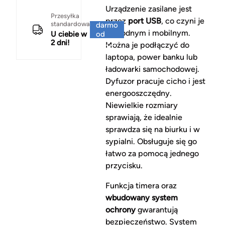
Urządzenie zasilane jest
Za
Przesyłka
przez
port USB
, co czyni je
standardowa
darmo
wygodnym i mobilnym.
U ciebie w
od
2 dni!
150 zł
Można je podłączyć do
laptopa, power banku lub
ładowarki samochodowej.
Dyfuzor pracuje cicho i jest
energooszczędny.
Niewielkie rozmiary
sprawiają, że idealnie
sprawdza się na biurku i w
sypialni. Obsługuje się go
łatwo za pomocą jednego
przycisku.
Funkcja timera oraz
wbudowany system
ochrony
gwarantują
bezpieczeństwo. System