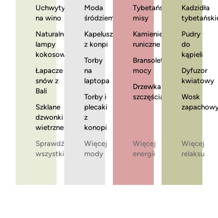
Uchwyty
Moda
Tybetańskie
Kadzidła
na wino
śródziemnomorska
misy
tybetański
Naturalne
Kapelusze
Kamienie
Pudry
lampy
z konpi
runiczne
do
kokosowe
kąpieli
Torby
Bransoletki
Łapacze
na
mocy
Dyfuzor
snów z
laptopa
kwiatowy
Drzewka
Bali
Torby i
szczęścia
Wosk
Szklane
plecaki
zapachow
dzwonki
z
wietrzne
konopi
Sprawdź
Więcej
Więcej
Więcej
wszystkie
mody
energii
relaksu