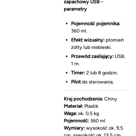
zapachowy USB -
parametry
Pojemność pojemnika:
360 ml.
Efekt wizualny:
płomień
żółty lub niebieski.
Przewód zasilający:
USB,
1 m.
Timer:
2 lub 8 godzin.
Pilot
do sterowania.
Kraj pochodzenia:
Chiny
Materiał:
Plastik
Waga:
ok. 0,5 kg
Pojemność:
360 ml
Wymiary:
wysokość ok. 9,5
cm, szerokość ok. 13,5 cm