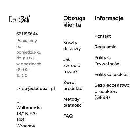
Obsługa
Informacje
klienta
661196644
Kontakt
Pracujemy
Koszty
od
Regulamin
dostawy
poniedziałku
Polityka
do piątku
Jak
Prywatności
w godzinach
zwrócić
09:00-
towar?
Polityka cookies
15:00
Zwrot
Bezpieczeństwo
sklep@decobali.pl
produktu
produktów
(GPSR)
Metody
Ul.
płatności
Wolbromska
18/1B, 53-
FAQ
148
Wrocław