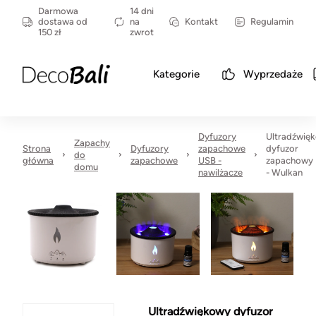
Darmowa
14 dni
dostawa od
na
Kontakt
Regulamin
150 zł
zwrot
Kategorie
Wyprzedaże
Dyfuzory
Ultradźwię
Zapachy
Strona
Dyfuzory
zapachowe
dyfuzor
do
główna
zapachowe
USB -
zapachowy
domu
nawilżacze
- Wulkan
Ultradźwiękowy dyfuzor