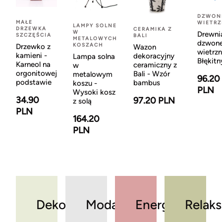
DZWON
MAŁE
WIETR
LAMPY SOLNE
DRZEWKA
CERAMIKA Z
W
Drewni
SZCZĘŚCIA
BALI
METALOWYCH
dzwon
KOSZACH
Drzewko z
Wazon
wietrzn
kamieni -
dekoracyjny
Lampa solna
Błękitn
Karneol na
ceramiczny z
w
orgonitowej
Bali - Wzór
metalowym
96.20
podstawie
bambus
koszu -
PLN
Wysoki kosz
34.90
97.20 PLN
z solą
PLN
164.20
PLN
Dekoracje
Moda
Energia
Relaks