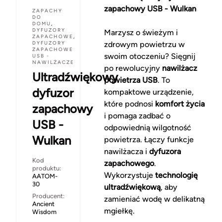
zapachowy USB - Wulkan
ZAPACHY
DO
DOMU
,
DYFUZORY
Marzysz o świeżym i
ZAPACHOWE
,
DYFUZORY
zdrowym powietrzu w
ZAPACHOWE
swoim otoczeniu? Sięgnij
USB -
NAWILŻACZE
po rewolucyjny
nawilżacz
Ultradźwiękowy
powietrza USB
. To
dyfuzor
kompaktowe urządzenie,
które podnosi
komfort życia
zapachowy
i pomaga zadbać o
USB -
odpowiednią wilgotność
Wulkan
powietrza. Łączy funkcje
nawilżacza i
dyfuzora
Kod
zapachowego
.
produktu:
Wykorzystuje
technologię
AATOM-
30
ultradźwiękową
, aby
Producent:
zamieniać wodę w delikatną
Ancient
mgiełkę.
Wisdom