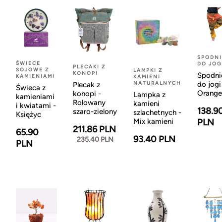
SPODNI
ŚWIECE
DO JOG
PLECAKI Z
SOJOWE Z
LAMPKI Z
KONOPI
Spodni
KAMIENIAMI
KAMIENI
NATURALNYCH
do jogi
Plecak z
Świeca z
Orange
konopi -
Lampka z
kamieniami
Rolowany
kamieni
i kwiatami -
138.9
szaro-zielony
szlachetnych -
Księżyc
Mix kamieni
PLN
211.86 PLN
65.90
93.40 PLN
235.40 PLN
PLN