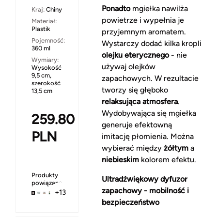
Ponadto
mgiełka nawilża
Kraj:
Chiny
powietrze i wypełnia je
Materiał:
Plastik
przyjemnym aromatem.
Pojemność:
Wystarczy dodać kilka kropli
360 ml
olejku eterycznego
- nie
Wymiary:
używaj olejków
Wysokość
9,5 cm,
zapachowych. W rezultacie
szerokość
tworzy się głęboko
13,5 cm
relaksująca atmosfera
.
Wydobywająca się mgiełka
259.80
generuje efektowną
PLN
imitację płomienia. Można
wybierać między
żółtym
a
niebieskim
kolorem efektu.
Produkty
Ultradźwiękowy dyfuzor
powiązane
zapachowy - mobilność i
+13
bezpieczeństwo