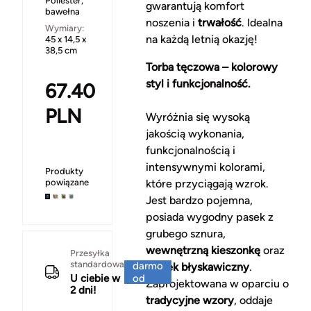
Poliester,
gwarantują komfort
bawełna
noszenia i
trwałość
. Idealna
Wymiary:
na każdą letnią okazję!
45 x 14,5 x
38,5 cm
Torba tęczowa – kolorowy
styl i funkcjonalność.
67.40
PLN
Wyróżnia się wysoką
jakością wykonania,
funkcjonalnością i
intensywnymi kolorami,
Produkty
powiązane
które przyciągają wzrok.
Jest bardzo pojemna,
posiada wygodny pasek z
grubego sznura,
wewnętrzną kieszonkę
oraz
Za
Przesyłka
standardowa
darmo
zamek błyskawiczny
.
U ciebie w
od
Zaprojektowana w oparciu o
2 dni!
150 zł
tradycyjne wzory
, oddaje