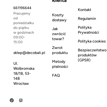
klienta
661196644
Kontakt
Pracujemy
Koszty
od
Regulamin
dostawy
poniedziałku
Polityka
do piątku
Jak
Prywatności
w godzinach
zwrócić
09:00-
towar?
Polityka cookies
15:00
Zwrot
Bezpieczeństwo
sklep@decobali.pl
produktu
produktów
(GPSR)
Metody
Ul.
płatności
Wolbromska
18/1B, 53-
FAQ
148
Wrocław