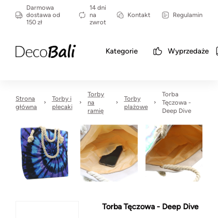
Darmowa
14 dni
dostawa od
na
Kontakt
Regulamin
150 zł
zwrot
Kategorie
Wyprzedaże
Torby
Torba
Strona
Torby i
Torby
na
Tęczowa -
główna
plecaki
plażowe
ramię
Deep Dive
Torba Tęczowa - Deep Dive