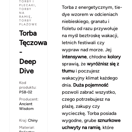
TORBY I
PLECAKI
,
Torba z energetycznym, tie-
TORBY
NA
dye wzorem w odcieniach
RAMIĘ
,
TORBY
niebieskiego, granatu i
PLAŻOWE
fioletu od razu przywołuje
Torba
na myśl beztroskę wakacji,
Tęczowa
letnich festiwali czy
wypraw nad morze. Jej
-
intensywne
, chłodne
kolory
Deep
sprawią, że
wyróżnisz się z
Dive
tłumu
i poczujesz
wakacyjny klimat każdego
Kod
dnia.
Duża pojemność
produktu:
pozwoli zabrać wszystko,
PSB-02
czego potrzebujesz na
Producent:
Ancient
plażę, zakupy czy
Wisdom
wycieczkę. Torba posiada
wygodne, grube
sznurkowe
Kraj:
Chiny
uchwyty na ramię
, które
Materiał: