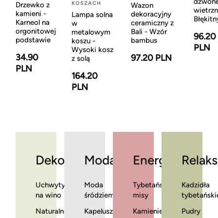
dzwon
KOSZACH
Drzewko z
Wazon
wietrzn
kamieni -
dekoracyjny
Lampa solna
Błękitn
Karneol na
ceramiczny z
w
orgonitowej
Bali - Wzór
metalowym
96.20
podstawie
bambus
koszu -
PLN
Wysoki kosz
34.90
97.20 PLN
z solą
PLN
164.20
PLN
Dekoracje
Moda
Energia
Relaks
Uchwyty
Moda
Tybetańskie
Kadzidła
na wino
śródziemnomorska
misy
tybetański
Naturalne
Kapelusze
Kamienie
Pudry