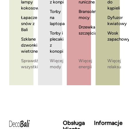
lampy
z konpi
runiczne
do
kokosowe
kąpieli
Torby
Bransoletki
Łapacze
na
mocy
Dyfuzor
snów z
laptopa
kwiatowy
Drzewka
Bali
Torby i
szczęścia
Wosk
Szklane
plecaki
zapachow
dzwonki
z
wietrzne
konopi
Sprawdź
Więcej
Więcej
Więcej
wszystkie
mody
energii
relaksu
Obsługa
Informacje