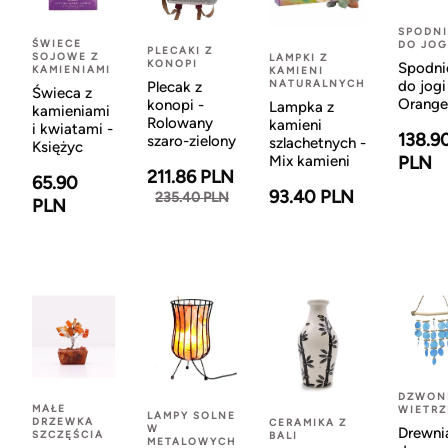
SPODNI
ŚWIECE
DO JOG
PLECAKI Z
SOJOWE Z
LAMPKI Z
KONOPI
Spodni
KAMIENIAMI
KAMIENI
NATURALNYCH
do jogi
Plecak z
Świeca z
Orange
konopi -
Lampka z
kamieniami
Rolowany
kamieni
i kwiatami -
138.9
szaro-zielony
szlachetnych -
Księżyc
Mix kamieni
PLN
211.86 PLN
65.90
93.40 PLN
235.40 PLN
PLN
DZWON
MAŁE
WIETR
LAMPY SOLNE
DRZEWKA
CERAMIKA Z
W
Drewni
SZCZĘŚCIA
BALI
METALOWYCH