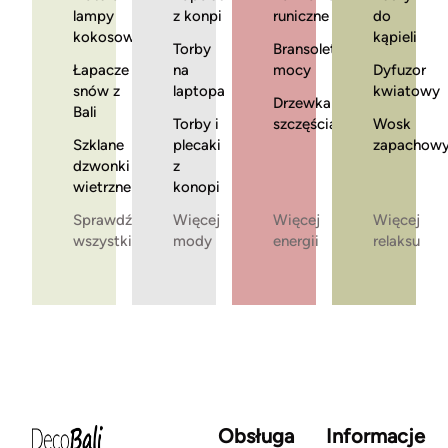
lampy
z konpi
runiczne
do
kokosowe
kąpieli
Torby
Bransoletki
Łapacze
na
mocy
Dyfuzor
snów z
laptopa
kwiatowy
Drzewka
Bali
Torby i
szczęścia
Wosk
Szklane
plecaki
zapachow
dzwonki
z
wietrzne
konopi
Sprawdź
Więcej
Więcej
Więcej
wszystkie
mody
energii
relaksu
Obsługa
Informacje