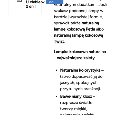
U ciebie w
od
neutralnymi dodatkami. Jeśli
2 dni!
150 zł
szukasz podobnej lampy w
bardziej wyrazistej formie,
sprawdź także
naturalną
lampę kokosową Pętla
albo
naturalną lampę kokosową
Twist
.
Lampka kokosowa naturalna
- najważniejsze zalety
Naturalna kolorystyka
–
łatwo dopasować ją do
jasnych, spokojnych i
przytulnych aranżacji.
Bawełniany klosz
–
rozprasza światło i
tworzy miękki,
dekoracyjny efekt.