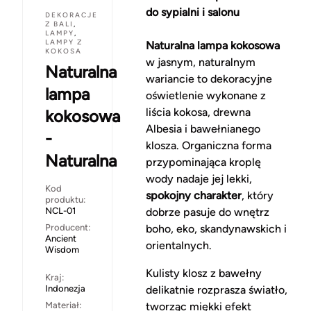
do sypialni i salonu
DEKORACJE
Z BALI
,
LAMPY
,
LAMPY Z
Naturalna lampa kokosowa
KOKOSA
w jasnym, naturalnym
Naturalna
wariancie to dekoracyjne
lampa
oświetlenie wykonane z
liścia kokosa, drewna
kokosowa
Albesia i bawełnianego
-
klosza. Organiczna forma
Naturalna
przypominająca kroplę
wody nadaje jej lekki,
Kod
spokojny charakter
, który
produktu:
NCL-01
dobrze pasuje do wnętrz
Producent:
boho, eko, skandynawskich i
Ancient
orientalnych.
Wisdom
Kulisty klosz z bawełny
Kraj:
Indonezja
delikatnie rozprasza światło,
Materiał:
tworząc miękki efekt