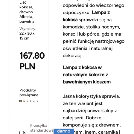
Liść
odpowiedni do wieczornego
kokosa,
drewno
odpoczynku.
Lampa z
Albesia,
kokosa
sprawdzi się na
bawełna
komodzie, stoliku nocnym,
Wymiary:
22 x 30 x
konsoli lub półce, gdzie ma
15 cm
pełnić funkcję nastrojowego
oświetlenia i naturalnej
167.80
dekoracji.
PLN
Lampa z kokosa w
naturalnym kolorze z
bawełnianym kloszem
Produkty
powiązane
Jasna kolorystyka sprawia,
że ten wariant jest
najbardziej uniwersalny z
całej serii. Dobrze
komponuje się z drewnem,
Za
Przesyłka
standardowa
darmo
rattanem, lnem, ceramiką i