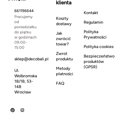
klienta
661196644
Kontakt
Pracujemy
Koszty
od
Regulamin
dostawy
poniedziałku
Polityka
do piątku
Jak
Prywatności
w godzinach
zwrócić
09:00-
towar?
Polityka cookies
15:00
Zwrot
Bezpieczeństwo
sklep@decobali.pl
produktu
produktów
(GPSR)
Metody
Ul.
płatności
Wolbromska
18/1B, 53-
FAQ
148
Wrocław