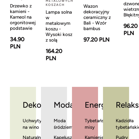
METALOWYCH
dzwon
KOSZACH
Drzewko z
Wazon
wietrzn
kamieni -
dekoracyjny
Lampa solna
Błękitn
Karneol na
ceramiczny z
w
orgonitowej
Bali - Wzór
metalowym
96.20
podstawie
bambus
koszu -
PLN
Wysoki kosz
34.90
97.20 PLN
z solą
PLN
164.20
PLN
Dekoracje
Moda
Energia
Relaks
Uchwyty
Moda
Tybetańskie
Kadzidła
na wino
śródziemnomorska
misy
tybetański
Naturalne
Kapelusze
Kamienie
Pudry