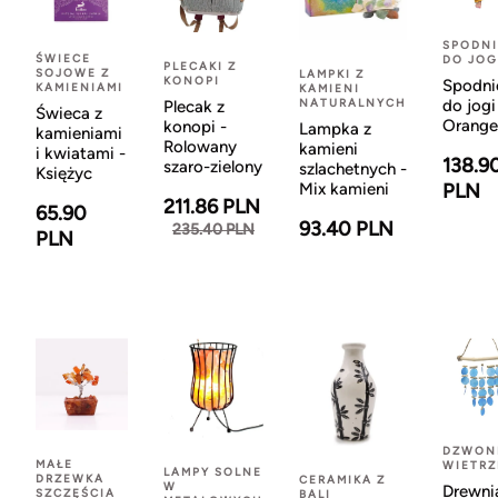
SPODNI
ŚWIECE
DO JOG
PLECAKI Z
SOJOWE Z
LAMPKI Z
KONOPI
Spodni
KAMIENIAMI
KAMIENI
NATURALNYCH
do jogi
Plecak z
Świeca z
Orange
konopi -
Lampka z
kamieniami
Rolowany
kamieni
i kwiatami -
138.9
szaro-zielony
szlachetnych -
Księżyc
Mix kamieni
PLN
211.86 PLN
65.90
93.40 PLN
235.40 PLN
PLN
DZWON
MAŁE
WIETR
LAMPY SOLNE
DRZEWKA
CERAMIKA Z
W
Drewni
SZCZĘŚCIA
BALI