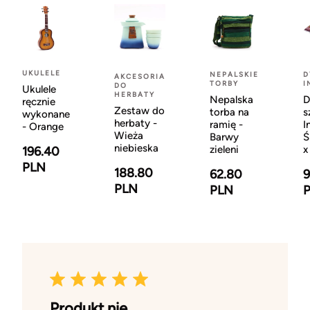
UKULELE
NEPALSKIE
D
AKCESORIA
TORBY
I
DO
Ukulele
HERBATY
Nepalska
D
ręcznie
Zestaw do
torba na
s
wykonane
herbaty -
ramię -
I
- Orange
Wieża
Barwy
Ś
niebieska
zieleni
x
196.40
PLN
188.80
62.80
9
PLN
PLN
Produkt nie