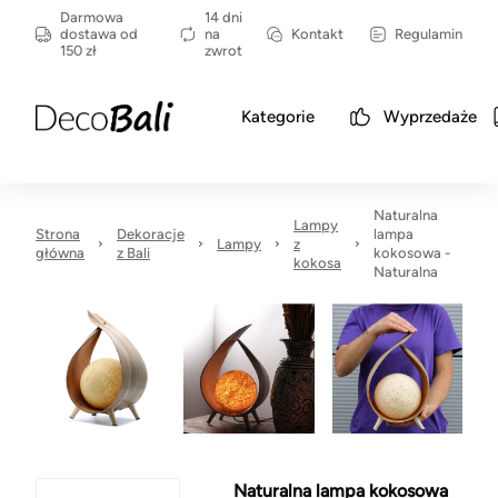
Darmowa
14 dni
dostawa od
na
Kontakt
Regulamin
150 zł
zwrot
Kategorie
Wyprzedaże
Naturalna
Lampy
Strona
Dekoracje
lampa
Lampy
z
główna
z Bali
kokosowa -
kokosa
Naturalna
Naturalna lampa kokosowa