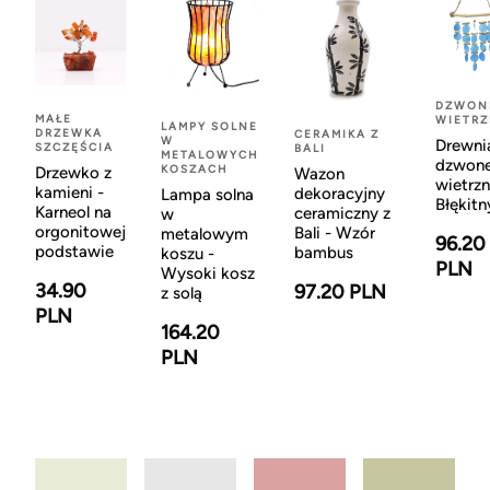
DZWON
MAŁE
WIETR
LAMPY SOLNE
DRZEWKA
CERAMIKA Z
W
Drewni
SZCZĘŚCIA
BALI
METALOWYCH
dzwon
KOSZACH
Drzewko z
Wazon
wietrzn
kamieni -
dekoracyjny
Lampa solna
Błękitn
Karneol na
ceramiczny z
w
orgonitowej
Bali - Wzór
metalowym
96.20
podstawie
bambus
koszu -
PLN
Wysoki kosz
34.90
97.20 PLN
z solą
PLN
164.20
PLN