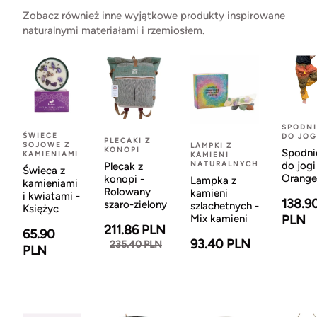
Zobacz również inne wyjątkowe produkty inspirowane
naturalnymi materiałami i rzemiosłem.
SPODNI
ŚWIECE
DO JOG
PLECAKI Z
SOJOWE Z
LAMPKI Z
KONOPI
Spodni
KAMIENIAMI
KAMIENI
NATURALNYCH
do jogi
Plecak z
Świeca z
Orange
konopi -
Lampka z
kamieniami
Rolowany
kamieni
i kwiatami -
138.9
szaro-zielony
szlachetnych -
Księżyc
Mix kamieni
PLN
211.86 PLN
65.90
93.40 PLN
235.40 PLN
PLN