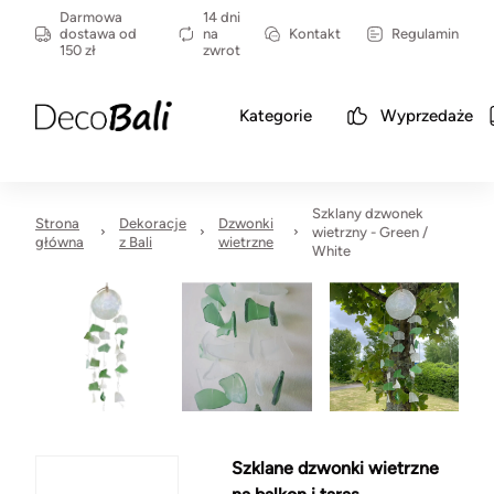
Darmowa
14 dni
dostawa od
na
Kontakt
Regulamin
150 zł
zwrot
Kategorie
Wyprzedaże
Szklany dzwonek
Strona
Dekoracje
Dzwonki
wietrzny - Green /
główna
z Bali
wietrzne
White
Szklane dzwonki wietrzne