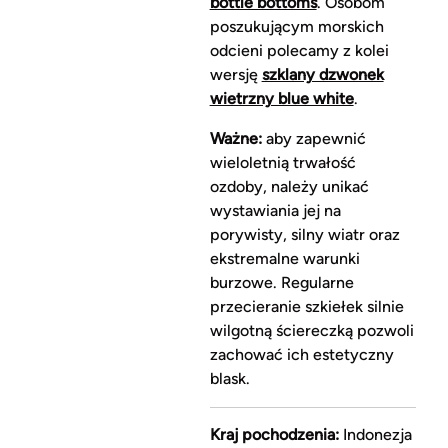
bottle bottoms
. Osobom
poszukującym morskich
odcieni polecamy z kolei
wersję
szklany dzwonek
wietrzny blue white
.
Ważne:
aby zapewnić
wieloletnią trwałość
ozdoby, należy unikać
wystawiania jej na
porywisty, silny wiatr oraz
ekstremalne warunki
burzowe. Regularne
przecieranie szkiełek silnie
wilgotną ściereczką pozwoli
zachować ich estetyczny
blask.
Kraj pochodzenia:
Indonezja