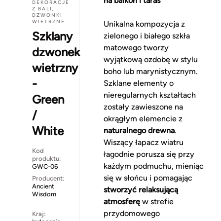
na balkon i taras
DEKORACJE
Z BALI
,
DZWONKI
WIETRZNE
Unikalna kompozycja z
Szklany
zielonego i białego szkła
matowego tworzy
dzwonek
wyjątkową ozdobę w stylu
wietrzny
boho lub marynistycznym.
-
Szklane elementy o
nieregularnych kształtach
Green
zostały zawieszone na
/
okrągłym elemencie z
White
naturalnego drewna
.
Wiszący łapacz wiatru
Kod
łagodnie porusza się przy
produktu:
każdym podmuchu, mieniąc
GWC-06
się w słońcu i pomagając
Producent:
Ancient
stworzyć relaksującą
Wisdom
atmosferę
w strefie
przydomowego
Kraj: