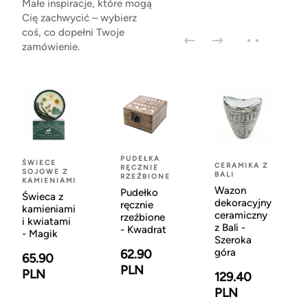
Małe inspiracje, które mogą
Cię zachwycić – wybierz
coś, co dopełni Twoje
zamówienie.
PUDEŁKA
ŚWIECE
CERAMIKA Z
RĘCZNIE
SOJOWE Z
BALI
RZEŹBIONE
KAMIENIAMI
Wazon
Pudełko
Świeca z
dekoracyjny
ręcznie
kamieniami
ceramiczny
rzeźbione
i kwiatami
z Bali -
- Kwadrat
- Magik
Szeroka
góra
62.90
65.90
PLN
PLN
129.40
PLN