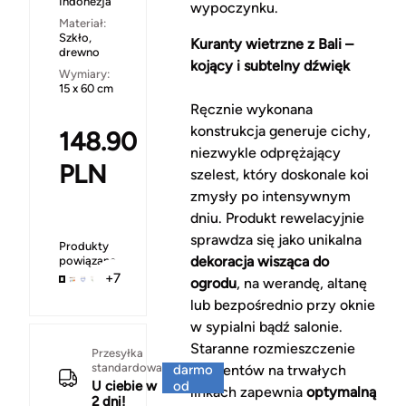
Indonezja
wypoczynku.
Materiał:
Szkło,
Kuranty wietrzne z Bali –
drewno
kojący i subtelny dźwięk
Wymiary:
15 x 60 cm
Ręcznie wykonana
konstrukcja generuje cichy,
148.90
niezwykle odprężający
PLN
szelest, który doskonale koi
zmysły po intensywnym
dniu. Produkt rewelacyjnie
sprawdza się jako unikalna
Produkty
dekoracja wisząca do
powiązane
+7
ogrodu
, na werandę, altanę
lub bezpośrednio przy oknie
w sypialni bądź salonie.
Staranne rozmieszczenie
Za
Przesyłka
standardowa
darmo
elementów na trwałych
U ciebie w
od
linkach zapewnia
optymalną
2 dni!
150 zł