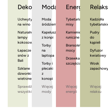
Dekoracje
Moda
Energia
Relaks
Uchwyty
Moda
Tybetańskie
Kadzidła
na wino
śródziemnomorska
misy
tybetański
Naturalne
Kapelusze
Kamienie
Pudry
lampy
z konpi
runiczne
do
kokosowe
kąpieli
Torby
Bransoletki
Łapacze
na
mocy
Dyfuzor
snów z
laptopa
kwiatowy
Drzewka
Bali
Torby i
szczęścia
Wosk
Szklane
plecaki
zapachow
dzwonki
z
wietrzne
konopi
Sprawdź
Więcej
Więcej
Więcej
wszystkie
mody
energii
relaksu