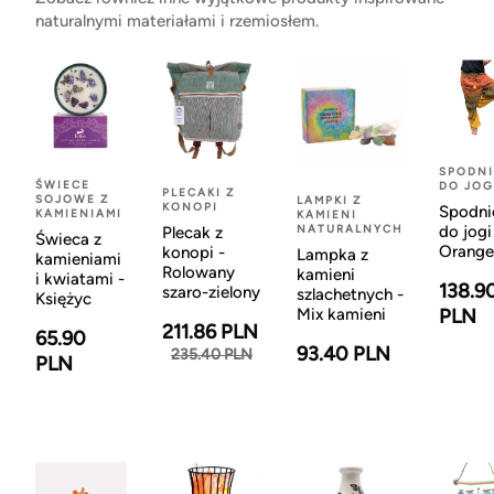
naturalnymi materiałami i rzemiosłem.
SPODNI
ŚWIECE
DO JOG
PLECAKI Z
SOJOWE Z
LAMPKI Z
KONOPI
Spodni
KAMIENIAMI
KAMIENI
NATURALNYCH
do jogi
Plecak z
Świeca z
Orange
konopi -
Lampka z
kamieniami
Rolowany
kamieni
i kwiatami -
138.9
szaro-zielony
szlachetnych -
Księżyc
Mix kamieni
PLN
211.86 PLN
65.90
93.40 PLN
235.40 PLN
PLN