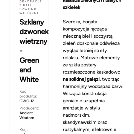
kaskada zielonych i białych
DEKORACJE
Z BALI
,
szkiełek
DZWONKI
WIETRZNE
Szklany
Szeroka, bogata
kompozycja łącząca
dzwonek
mleczną biel i soczystą
wietrzny
zieleń doskonale odświeża
-
wygląd letniej strefy
relaksu. Matowe elementy
Green
ze szkła zostały
and
rozmieszczone kaskadowo
White
na solidnej gałęzi,
tworząc
harmonijny wodospad barw.
Kod
Wisząca konstrukcja
produktu:
genialnie uzupełnia
GWC-12
aranżacje w stylu
Producent:
Ancient
nadmorskim,
Wisdom
skandynawskim oraz
rustykalnym, efektownie
Kraj: