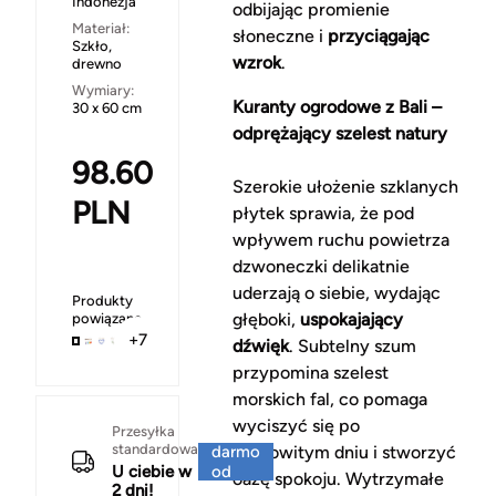
Indonezja
odbijając promienie
Materiał:
słoneczne i
przyciągając
Szkło,
wzrok
.
drewno
Wymiary:
Kuranty ogrodowe z Bali –
30 x 60 cm
odprężający szelest natury
98.60
Szerokie ułożenie szklanych
PLN
płytek sprawia, że pod
wpływem ruchu powietrza
dzwoneczki delikatnie
uderzają o siebie, wydając
Produkty
głęboki,
uspokajający
powiązane
+7
dźwięk
. Subtelny szum
przypomina szelest
morskich fal, co pomaga
wyciszyć się po
Za
Przesyłka
standardowa
darmo
pracowitym dniu i stworzyć
U ciebie w
od
oazę spokoju. Wytrzymałe
2 dni!
150 zł