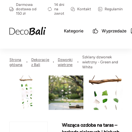
Darmowa
14 dni
dostawa od
na
Kontakt
Regulamin
150 zł
zwrot
Kategorie
Wyprzedaże
Szklany dzwonek
Strona
Dekoracje
Dzwonki
wietrzny - Green and
główna
z Bali
wietrzne
White
Wisząca ozdoba na taras –