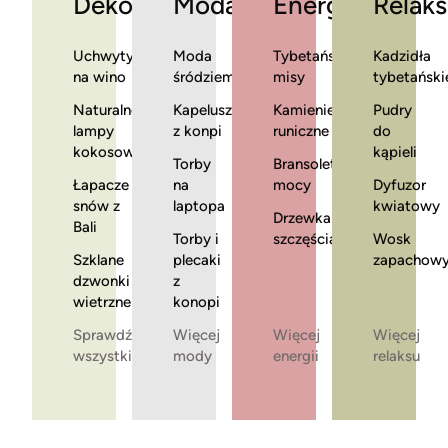
Dekoracje
Moda
Energia
Relaks
Uchwyty
Moda
Tybetańskie
Kadzidła
na wino
śródziemnomorska
misy
tybetański
Naturalne
Kapelusze
Kamienie
Pudry
lampy
z konpi
runiczne
do
kokosowe
kąpieli
Torby
Bransoletki
Łapacze
na
mocy
Dyfuzor
snów z
laptopa
kwiatowy
Drzewka
Bali
Torby i
szczęścia
Wosk
Szklane
plecaki
zapachow
dzwonki
z
wietrzne
konopi
Sprawdź
Więcej
Więcej
Więcej
wszystkie
mody
energii
relaksu