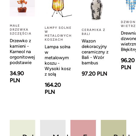
DZWON
MAŁE
WIETR
LAMPY SOLNE
DRZEWKA
CERAMIKA Z
W
Drewni
SZCZĘŚCIA
BALI
METALOWYCH
dzwon
KOSZACH
Drzewko z
Wazon
wietrzn
kamieni -
dekoracyjny
Lampa solna
Błękitn
Karneol na
ceramiczny z
w
orgonitowej
Bali - Wzór
metalowym
96.20
podstawie
bambus
koszu -
PLN
Wysoki kosz
34.90
97.20 PLN
z solą
PLN
164.20
PLN