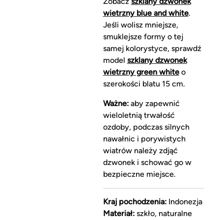
Zobacz
szklany dzwonek
wietrzny blue and white
.
Jeśli wolisz mniejsze,
smuklejsze formy o tej
samej kolorystyce, sprawdź
model
szklany dzwonek
wietrzny green white
o
szerokości blatu 15 cm.
Ważne:
aby zapewnić
wieloletnią trwałość
ozdoby, podczas silnych
nawałnic i porywistych
wiatrów należy zdjąć
dzwonek i schować go w
bezpieczne miejsce.
Kraj pochodzenia:
Indonezja
Materiał:
szkło, naturalne