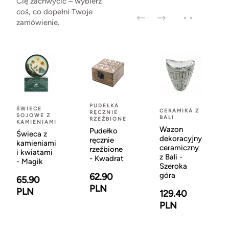
Cię zachwycić – wybierz
coś, co dopełni Twoje
zamówienie.
PUDEŁKA
ŚWIECE
CERAMIKA Z
RĘCZNIE
SOJOWE Z
BALI
RZEŹBIONE
KAMIENIAMI
Wazon
Pudełko
Świeca z
dekoracyjny
ręcznie
kamieniami
ceramiczny
rzeźbione
i kwiatami
z Bali -
- Kwadrat
- Magik
Szeroka
góra
62.90
65.90
PLN
PLN
129.40
PLN