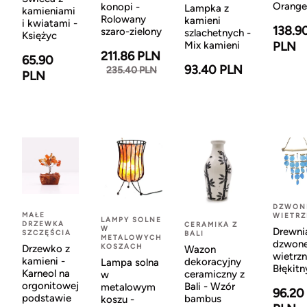
Orange
konopi -
Lampka z
kamieniami
Rolowany
kamieni
i kwiatami -
138.9
szaro-zielony
szlachetnych -
Księżyc
Mix kamieni
PLN
211.86 PLN
65.90
93.40 PLN
235.40 PLN
PLN
DZWON
MAŁE
WIETR
LAMPY SOLNE
DRZEWKA
CERAMIKA Z
W
Drewni
SZCZĘŚCIA
BALI
METALOWYCH
dzwon
KOSZACH
Drzewko z
Wazon
wietrzn
kamieni -
dekoracyjny
Lampa solna
Błękitn
Karneol na
ceramiczny z
w
orgonitowej
Bali - Wzór
metalowym
96.20
podstawie
bambus
koszu -