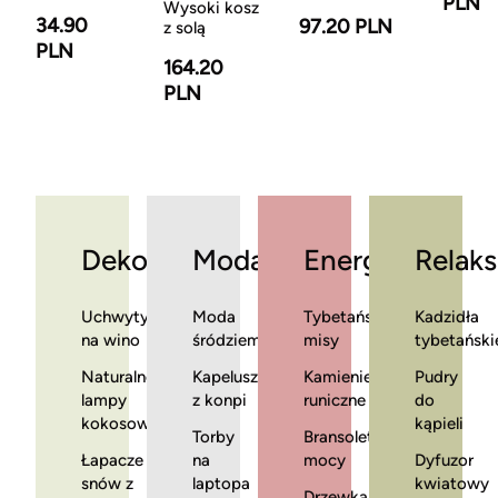
PLN
Wysoki kosz
34.90
97.20 PLN
z solą
PLN
164.20
PLN
Dekoracje
Moda
Energia
Relaks
Uchwyty
Moda
Tybetańskie
Kadzidła
na wino
śródziemnomorska
misy
tybetański
Naturalne
Kapelusze
Kamienie
Pudry
lampy
z konpi
runiczne
do
kokosowe
kąpieli
Torby
Bransoletki
Łapacze
na
mocy
Dyfuzor
snów z
laptopa
kwiatowy
Drzewka