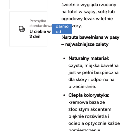
świetnie wygląda rzucony
na fotel wiszący, sofę lub
ogrodowy leżak w letnie
Za
Przesyłka
wieczory.
standardowa
darmo
U ciebie w
od
2 dni!
150 zł
Narzuta bawełniana w pasy
– najważniejsze zalety
Naturalny materiał:
czysta, miękka bawełna
jest w pełni bezpieczna
dla skóry i odporna na
przecieranie.
Ciepła kolorystyka:
kremowa baza ze
złocistym akcentem
pięknie rozświetla i
ociepla optycznie każde
pomieszczenie.