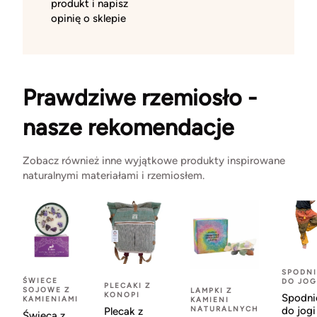
produkt i napisz
opinię o sklepie
Prawdziwe rzemiosło -
nasze rekomendacje
Zobacz również inne wyjątkowe produkty inspirowane
naturalnymi materiałami i rzemiosłem.
SPODNI
ŚWIECE
DO JOG
PLECAKI Z
SOJOWE Z
LAMPKI Z
KONOPI
Spodni
KAMIENIAMI
KAMIENI
NATURALNYCH
do jogi
Plecak z
Świeca z