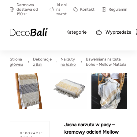
Darmowa
14 dni
dostawa od
na
Kontakt
Regulamin
150 zł
zwrot
Kategorie
Wyprzedaże
Strona
Dekoracje
Narzuty
Bawełniana narzuta
główna
z Bali
na łóżko
boho - Mellow Mattala
Jasna narzuta w pasy –
kremowy odcień Mellow
DEKORACJE