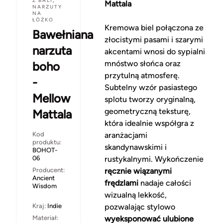
Z BALI
,
Mattala
NARZUTY
NA
ŁÓŻKO
Kremowa biel połączona ze
Bawełniana
złocistymi pasami i szarymi
narzuta
akcentami wnosi do sypialni
mnóstwo słońca oraz
boho
przytulną atmosferę.
-
Subtelny wzór pasiastego
Mellow
splotu tworzy oryginalną,
geometryczną teksturę,
Mattala
która idealnie współgra z
Kod
aranżacjami
produktu:
skandynawskimi i
BOHOT-
06
rustykalnymi. Wykończenie
Producent:
ręcznie wiązanymi
Ancient
frędzlami
nadaje całości
Wisdom
wizualną lekkość,
Kraj:
Indie
pozwalając stylowo
Materiał:
wyeksponować ulubione