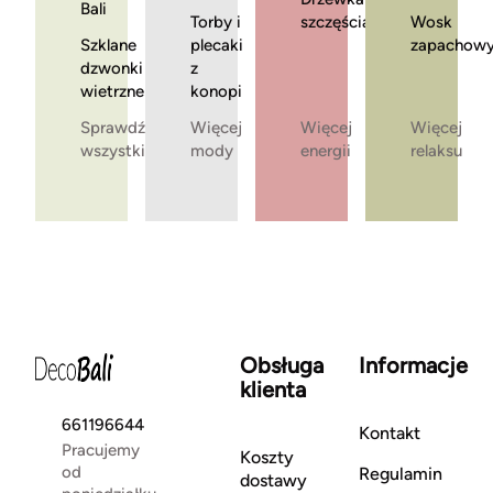
Bali
Torby i
szczęścia
Wosk
Szklane
plecaki
zapachow
dzwonki
z
wietrzne
konopi
Sprawdź
Więcej
Więcej
Więcej
wszystkie
mody
energii
relaksu
Obsługa
Informacje
klienta
661196644
Kontakt
Pracujemy
Koszty
od
Regulamin
dostawy