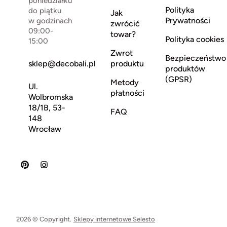
poniedziałku
Polityka
do piątku
Jak
Prywatności
w godzinach
zwrócić
09:00-
towar?
Polityka cookies
15:00
Zwrot
Bezpieczeństwo
sklep@decobali.pl
produktu
produktów
(GPSR)
Metody
Ul.
płatności
Wolbromska
18/1B, 53-
FAQ
148
Wrocław
2026 © Copyright.
Sklepy internetowe Selesto