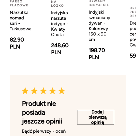
DYWANY
PAREO
NA
INDYJSKIE
PLAŻOWE
ŁÓŻKO
DR
Indyjski
Narzutka
Indyjska
PU
DE
szmaciany
nomad
narzuta
dywan -
Dr
sari -
indygo -
Kolorowy
pu
Turkusowa
Kwiaty
150 x 90
ce
Chota
82.90
cm
po
248.60
Gw
PLN
198.70
PLN
59
PLN
Produkt nie
posiada
Dodaj
pierwszą
jeszcze opinii
opinię
Bądź pierwszy - oceń