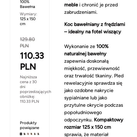
100%
meble
i chronić je przed
Bawełna
zabrudzeniami.
Wymiary:
125 x 150
cm
Koc bawełniany z frędzlami
– idealny na fotel wiszący
129.80
PLN
Wykonanie ze
100%
110.33
naturalnej bawełny
zapewnia doskonałą
PLN
miękkość, przewiewność
oraz trwałość tkaniny. Pled
Najniższa
cena z 30
rewelacyjnie sprawdza się
dni
jako ozdobne nakrycie
poprzedzających
obniżkę:
sypialniane lub jako
110.33
PLN
przytulne okrycie podczas
popołudniowego
odpoczynku.
Kompaktowy
Produkty
rozmiar 125 x 150 cm
powiązane
sprawia, że materiał