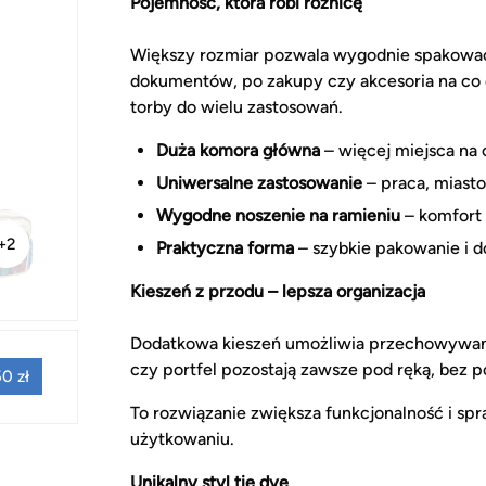
Pojemność, która robi różnicę
Większy rozmiar pozwala wygodnie spakować 
dokumentów, po zakupy czy akcesoria na co dz
torby do wielu zastosowań.
Duża komora główna
– więcej miejsca na
Uniwersalne zastosowanie
– praca, miasto
Wygodne noszenie na ramieniu
– komfort 
+2
Praktyczna forma
– szybkie pakowanie i d
Kieszeń z przodu – lepsza organizacja
Dodatkowa kieszeń umożliwia przechowywani
czy portfel pozostają zawsze pod ręką, bez p
0 zł
To rozwiązanie zwiększa funkcjonalność i sp
użytkowaniu.
Unikalny styl tie dye