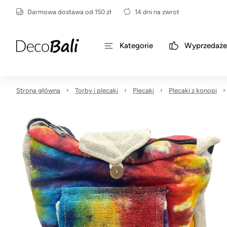
Darmowa dostawa od 150 zł
14 dni na zwrot
Kategorie
Wyprzedaże
Strona główna
Torby i plecaki
Plecaki
Plecaki z konopi