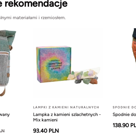
e rekomendacje
lnymi materiałami i rzemiosłem.
LAMPKI Z KAMIENI NATURALNYCH
SPODNIE D
owany
Lampka z kamieni szlachetnych -
Spodnie do
Mix kamieni
138.90 P
93.40 PLN
PLN