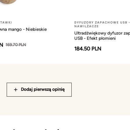
STAWKI
DYFUZORY ZAPACHOWE USB 
NAWILŻACZE
ewna mango - Niebieskie
Ultradźwiękowy dyfuzor z
USB - Efekt płomieni
LN
169.70 PLN
184.50 PLN
Dodaj pierwszą opinię