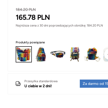
184.20
PLN
165.78
PLN
Najniższa cena z 30 dni poprzedzających obniżkę:
184.20
PLN
Produkty powiązane
Przesyłka standardowa
Za darmo od 15
U ciebie w 2 dni!