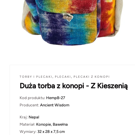
TORBY I PLECAKI
,
PLECAKI
,
PLECAKI Z KONOPI
Duża torba z konopi - Z Kieszenią
Kod produktu:
HempB-27
Producent:
Ancient Wisdom
Kraj:
Nepal
Materiał:
Konopie, Bawełna
Wymiary:
32 x 28 x 7,5 cm