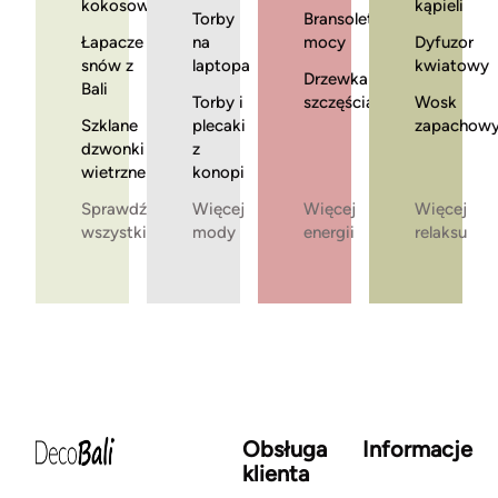
kokosowe
kąpieli
Torby
Bransoletki
Łapacze
na
mocy
Dyfuzor
snów z
laptopa
kwiatowy
Drzewka
Bali
Torby i
szczęścia
Wosk
Szklane
plecaki
zapachow
dzwonki
z
wietrzne
konopi
Sprawdź
Więcej
Więcej
Więcej
wszystkie
mody
energii
relaksu
Obsługa
Informacje
klienta