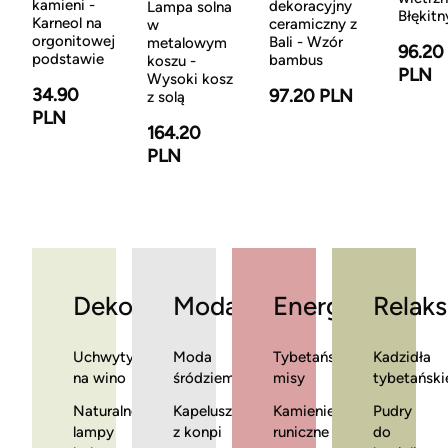
kamieni -
dekoracyjny
Lampa solna
Błękitn
Karneol na
ceramiczny z
w
orgonitowej
Bali - Wzór
metalowym
96.20
podstawie
bambus
koszu -
PLN
Wysoki kosz
34.90
97.20 PLN
z solą
PLN
164.20
PLN
Dekoracje
Moda
Energia
Relaks
Uchwyty
Moda
Tybetańskie
Kadzidła
na wino
śródziemnomorska
misy
tybetański
Naturalne
Kapelusze
Kamienie
Pudry
lampy
z konpi
runiczne
do