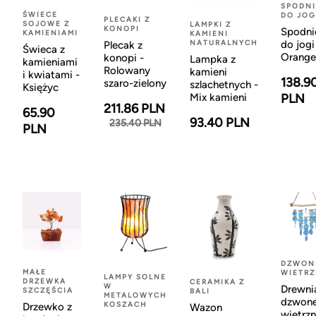
SPODNI
ŚWIECE
DO JOG
PLECAKI Z
SOJOWE Z
LAMPKI Z
KONOPI
Spodni
KAMIENIAMI
KAMIENI
NATURALNYCH
do jogi
Plecak z
Świeca z
Orange
konopi -
Lampka z
kamieniami
Rolowany
kamieni
i kwiatami -
138.9
szaro-zielony
szlachetnych -
Księżyc
Mix kamieni
PLN
211.86 PLN
65.90
93.40 PLN
235.40 PLN
PLN
DZWON
MAŁE
WIETR
LAMPY SOLNE
DRZEWKA
CERAMIKA Z
W
Drewni
SZCZĘŚCIA
BALI
METALOWYCH
dzwon
KOSZACH
Drzewko z
Wazon
wietrzn