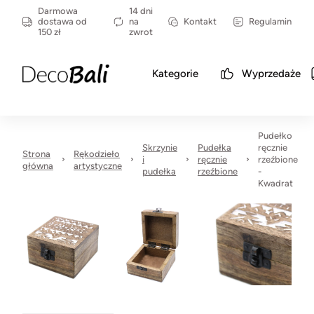
Darmowa
14 dni
dostawa od
na
Kontakt
Regulamin
150 zł
zwrot
Kategorie
Wyprzedaże
Pudełko
Skrzynie
Pudełka
ręcznie
Strona
Rękodzieło
i
ręcznie
rzeźbione
główna
artystyczne
pudełka
rzeźbione
-
Kwadrat