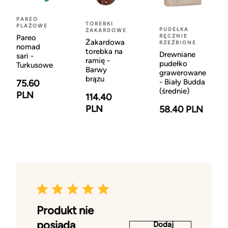
PAREO
TOREBKI
PLAŻOWE
PUDEŁKA
ŻAKARDOWE
RĘCZNIE
Pareo
Żakardowa
RZEŹBIONE
nomad
torebka na
Drewniane
sari -
ramię -
pudełko
Turkusowe
Barwy
grawerowane
brązu
- Biały Budda
75.60
(średnie)
PLN
114.40
PLN
58.40 PLN
Produkt nie
posiada
Dodaj