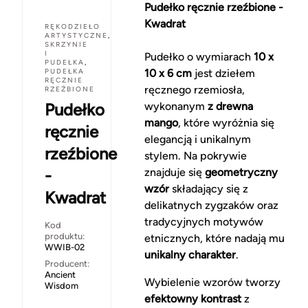
Pudełko ręcznie rzeźbione -
Kwadrat
RĘKODZIEŁO
ARTYSTYCZNE
,
SKRZYNIE
I
Pudełko o wymiarach
10 x
PUDEŁKA
,
PUDEŁKA
10 x 6 cm
jest dziełem
RĘCZNIE
ręcznego rzemiosła,
RZEŹBIONE
Pudełko
wykonanym
z drewna
mango
, które wyróżnia się
ręcznie
elegancją i unikalnym
rzeźbione
stylem. Na pokrywie
-
znajduje się
geometryczny
wzór
składający się z
Kwadrat
delikatnych zygzaków oraz
tradycyjnych motywów
Kod
produktu:
etnicznych, które nadają mu
WWIB-02
unikalny charakter
.
Producent:
Ancient
Wybielenie wzorów tworzy
Wisdom
efektowny kontrast
z