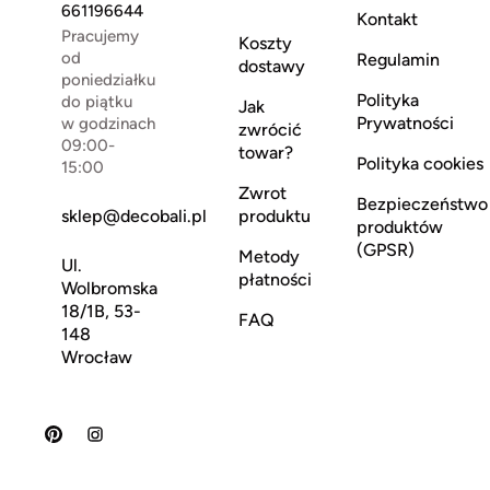
661196644
Kontakt
Pracujemy
Koszty
od
Regulamin
dostawy
poniedziałku
Polityka
do piątku
Jak
Prywatności
w godzinach
zwrócić
09:00-
towar?
Polityka cookies
15:00
Zwrot
Bezpieczeństwo
sklep@decobali.pl
produktu
produktów
(GPSR)
Metody
Ul.
płatności
Wolbromska
18/1B, 53-
FAQ
148
Wrocław