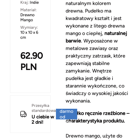
Kraj:
Indie
naturalnym kolorem
Materiał:
drewna. Pudełko ma
Drewno
kwadratowy kształt i jest
Mango
wykonane z litego drewna
Wymiary:
10 x 10 x 6
mango o ciepłej,
naturalnej
cm
barwie
. Wyposażone w
metalowe zawiasy oraz
62.90
praktyczny zatrzask, które
zapewniają stabilne
PLN
zamykanie. Wnętrze
pudełka jest gładkie i
starannie wykończone, co
świadczy o wysokiej jakości
wykonania.
Za
Przesyłka
standardowa
darmo
Pudełko ręcznie rzeźbione –
U ciebie w
od
charakterystyka produktu.
2 dni!
150 zł
Drewno mango, użyte do