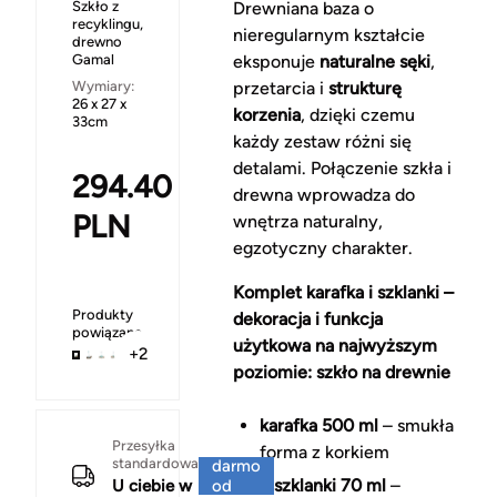
Szkło z
Drewniana baza o
recyklingu,
nieregularnym kształcie
drewno
Gamal
eksponuje
naturalne sęki
,
Wymiary:
przetarcia i
strukturę
26 x 27 x
korzenia
, dzięki czemu
33cm
każdy zestaw różni się
detalami. Połączenie szkła i
294.40
drewna wprowadza do
PLN
wnętrza naturalny,
egzotyczny charakter.
Komplet karafka i szklanki –
Produkty
dekoracja i funkcja
powiązane
użytkowa na najwyższym
+2
poziomie: szkło na drewnie
karafka 500 ml
– smukła
Za
Przesyłka
forma z korkiem
standardowa
darmo
2 szklanki 70 ml
–
U ciebie w
od