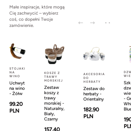
Małe inspiracje, które mogą
Cię zachwycić – wybierz
coś, co dopełni Twoje
zamówienie.
STOJAKI
DZ
NA
KOSZE Z
AKCESORIA
WI
WINO
TRAWY
DO
MORSKIEJ
HERBATY
Szk
Uchwyt
Zestaw
dz
na wino
Zestaw do
koszy z
wie
- Żółw
herbaty -
trawy
- G
Orientalny
morskiej -
99.20
Whi
Naturalny,
Blu
182.90
PLN
Biały,
PLN
19
Czarny
PL
157.40