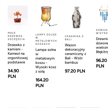
DZWON
MAŁE
WIETR
LAMPY SOLNE
DRZEWKA
CERAMIKA Z
W
Drewni
SZCZĘŚCIA
BALI
METALOWYCH
dzwon
KOSZACH
Drzewko z
Wazon
wietrzn
kamieni -
dekoracyjny
Lampa solna
Błękitn
Karneol na
ceramiczny z
w
orgonitowej
Bali - Wzór
metalowym
96.20
podstawie
bambus
koszu -
PLN
Wysoki kosz
34.90
97.20 PLN
z solą
PLN
164.20
PLN