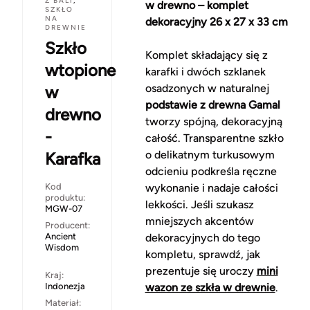
Z BALI
,
w drewno – komplet
SZKŁO
NA
dekoracyjny 26 x 27 x 33 cm
DREWNIE
Szkło
Komplet składający się z
wtopione
karafki i dwóch szklanek
osadzonych w naturalnej
w
podstawie z drewna Gamal
drewno
tworzy spójną, dekoracyjną
-
całość. Transparentne szkło
o delikatnym turkusowym
Karafka
odcieniu podkreśla ręczne
Kod
wykonanie i nadaje całości
produktu:
lekkości. Jeśli szukasz
MGW-07
mniejszych akcentów
Producent:
Ancient
dekoracyjnych do tego
Wisdom
kompletu, sprawdź, jak
prezentuje się uroczy
mini
Kraj:
Indonezja
wazon ze szkła w drewnie
.
Materiał: