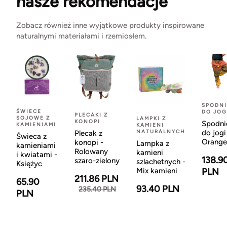
nasze rekomendacje
Zobacz również inne wyjątkowe produkty inspirowane
naturalnymi materiałami i rzemiosłem.
SPODNI
ŚWIECE
DO JOG
PLECAKI Z
SOJOWE Z
LAMPKI Z
KONOPI
Spodni
KAMIENIAMI
KAMIENI
NATURALNYCH
do jogi
Plecak z
Świeca z
Orange
konopi -
Lampka z
kamieniami
Rolowany
kamieni
i kwiatami -
138.9
szaro-zielony
szlachetnych -
Księżyc
Mix kamieni
PLN
211.86 PLN
65.90
93.40 PLN
235.40 PLN
PLN