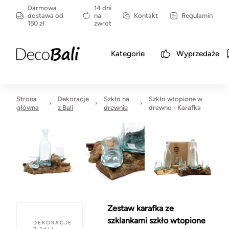
Darmowa
14 dni
dostawa od
na
Kontakt
Regulamin
150 zł
zwrot
Kategorie
Wyprzedaże
Strona
Dekoracje
Szkło na
Szkło wtopione w
główna
z Bali
drewnie
drewno - Karafka
Zestaw karafka ze
szklankami szkło wtopione
DEKORACJE