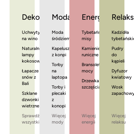
Dekoracje
Moda
Energia
Relaks
Uchwyty
Moda
Tybetańskie
Kadzidła
na wino
śródziemnomorska
misy
tybetański
Naturalne
Kapelusze
Kamienie
Pudry
lampy
z konpi
runiczne
do
kokosowe
kąpieli
Torby
Bransoletki
Łapacze
na
mocy
Dyfuzor
snów z
laptopa
kwiatowy
Drzewka
Bali
Torby i
szczęścia
Wosk
Szklane
plecaki
zapachow
dzwonki
z
wietrzne
konopi
Sprawdź
Więcej
Więcej
Więcej
wszystkie
mody
energii
relaksu