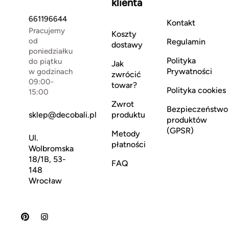
klienta
661196644
Kontakt
Pracujemy
Koszty
od
Regulamin
dostawy
poniedziałku
Polityka
do piątku
Jak
Prywatności
w godzinach
zwrócić
09:00-
towar?
Polityka cookies
15:00
Zwrot
Bezpieczeństwo
sklep@decobali.pl
produktu
produktów
(GPSR)
Metody
Ul.
płatności
Wolbromska
18/1B, 53-
FAQ
148
Wrocław