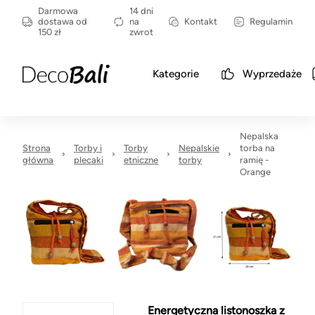
Darmowa
14 dni
dostawa od
na
Kontakt
Regulamin
150 zł
zwrot
Kategorie
Wyprzedaże
Nepalska
Strona
Torby i
Torby
Nepalskie
torba na
główna
plecaki
etniczne
torby
ramię -
Orange
Energetyczna listonoszka z