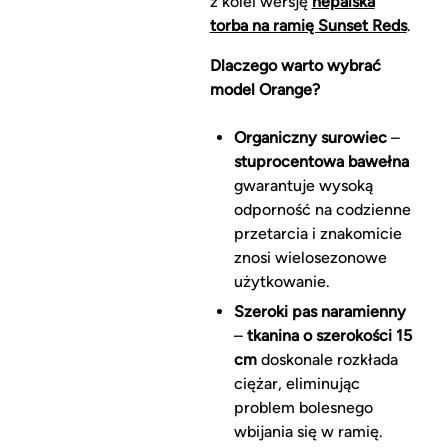
z kolei wersję
nepalska
torba na ramię Sunset Reds
.
Dlaczego warto wybrać
model Orange?
Organiczny surowiec
–
stuprocentowa bawełna
gwarantuje wysoką
odporność na codzienne
przetarcia i znakomicie
znosi wielosezonowe
użytkowanie.
Szeroki pas naramienny
–
tkanina o szerokości 15
cm
doskonale rozkłada
ciężar, eliminując
problem bolesnego
wbijania się w ramię.