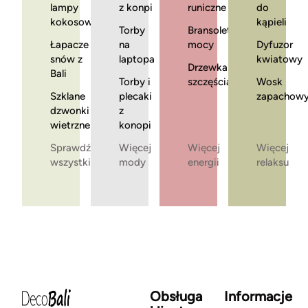
lampy
z konpi
runiczne
do
kokosowe
kąpieli
Torby
Bransoletki
Łapacze
na
mocy
Dyfuzor
snów z
laptopa
kwiatowy
Drzewka
Bali
Torby i
szczęścia
Wosk
Szklane
plecaki
zapachow
dzwonki
z
wietrzne
konopi
Sprawdź
Więcej
Więcej
Więcej
wszystkie
mody
energii
relaksu
Obsługa
Informacje