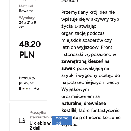
słońcem.
Materiał:
Bawełna
Przemyślany krój idealnie
Wymiary:
wpisuje się w aktywny tryb
24 x 21 x 9
życia, ułatwiając
cm
organizację podczas
miejskich spacerów czy
48.20
letnich wyjazdów. Front
PLN
listonoszki wyposażono w
zewnętrzną kieszeń na
suwak
, pozwalającą na
szybki i wygodny dostęp do
Produkty
najpotrzebniejszych rzeczy.
powiązane
+5
Wyjątkowym
urozmaiceniem są
naturalne, drewniane
koraliki
, które fantastycznie
Za
Przesyłka
akcentują etniczne korzenie
standardowa
darmo
U ciebie w
od
wyrobu.
2 dni!
150 zł