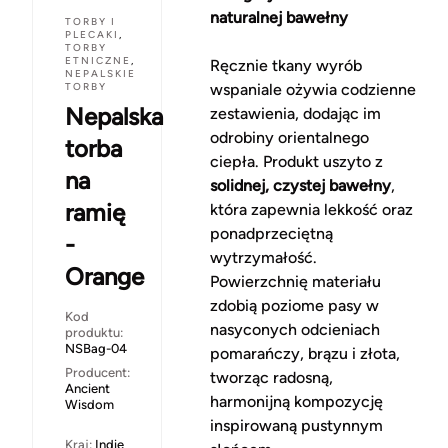
naturalnej bawełny
TORBY I
PLECAKI
,
TORBY
ETNICZNE
,
Ręcznie tkany wyrób
NEPALSKIE
TORBY
wspaniale ożywia codzienne
Nepalska
zestawienia, dodając im
odrobiny orientalnego
torba
ciepła. Produkt uszyto z
na
solidnej, czystej bawełny
,
ramię
która zapewnia lekkość oraz
ponadprzeciętną
-
wytrzymałość.
Orange
Powierzchnię materiału
zdobią poziome pasy w
Kod
nasyconych odcieniach
produktu:
NSBag-04
pomarańczy, brązu i złota,
Producent:
tworząc radosną,
Ancient
harmonijną kompozycję
Wisdom
inspirowaną pustynnym
Kraj:
Indie