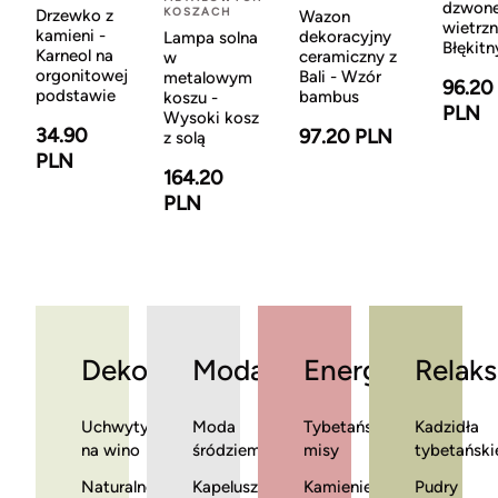
dzwon
KOSZACH
Drzewko z
Wazon
wietrzn
kamieni -
dekoracyjny
Lampa solna
Błękitn
Karneol na
ceramiczny z
w
orgonitowej
Bali - Wzór
metalowym
96.20
podstawie
bambus
koszu -
PLN
Wysoki kosz
34.90
97.20 PLN
z solą
PLN
164.20
PLN
Dekoracje
Moda
Energia
Relaks
Uchwyty
Moda
Tybetańskie
Kadzidła
na wino
śródziemnomorska
misy
tybetański
Naturalne
Kapelusze
Kamienie
Pudry