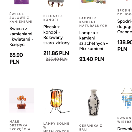
SPODNI
ŚWIECE
DO JOG
PLECAKI Z
SOJOWE Z
LAMPKI Z
KONOPI
Spodni
KAMIENIAMI
KAMIENI
NATURALNYCH
do jogi
Plecak z
Świeca z
Orange
konopi -
Lampka z
kamieniami
Rolowany
kamieni
i kwiatami -
138.9
szaro-zielony
szlachetnych -
Księżyc
Mix kamieni
PLN
211.86 PLN
65.90
93.40 PLN
235.40 PLN
PLN
DZWON
MAŁE
WIETR
LAMPY SOLNE
DRZEWKA
CERAMIKA Z
W
Drewni
SZCZĘŚCIA
BALI
METALOWYCH