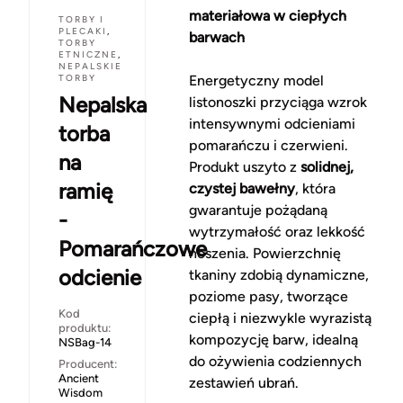
materiałowa w ciepłych
TORBY I
PLECAKI
,
barwach
TORBY
ETNICZNE
,
NEPALSKIE
TORBY
Energetyczny model
Nepalska
listonoszki przyciąga wzrok
intensywnymi odcieniami
torba
pomarańczu i czerwieni.
na
Produkt uszyto z
solidnej,
ramię
czystej bawełny
, która
gwarantuje pożądaną
-
wytrzymałość oraz lekkość
Pomarańczowe
noszenia. Powierzchnię
odcienie
tkaniny zdobią dynamiczne,
poziome pasy, tworzące
Kod
ciepłą i niezwykle wyrazistą
produktu:
kompozycję barw, idealną
NSBag-14
do ożywienia codziennych
Producent:
Ancient
zestawień ubrań.
Wisdom