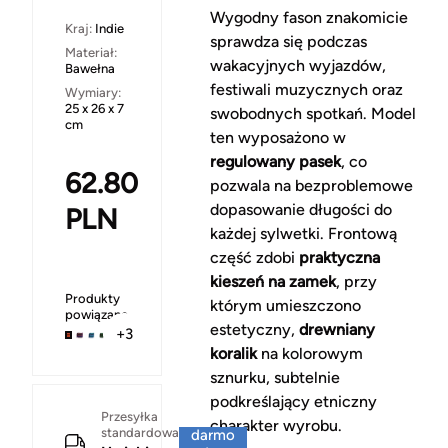
Wygodny fason znakomicie
Kraj:
Indie
sprawdza się podczas
Materiał:
wakacyjnych wyjazdów,
Bawełna
festiwali muzycznych oraz
Wymiary:
25 x 26 x 7
swobodnych spotkań. Model
cm
ten wyposażono w
regulowany pasek
, co
62.80
pozwala na bezproblemowe
dopasowanie długości do
PLN
każdej sylwetki. Frontową
część zdobi
praktyczna
kieszeń na zamek
, przy
Produkty
którym umieszczono
powiązane
estetyczny,
drewniany
+3
koralik
na kolorowym
sznurku, subtelnie
podkreślający etniczny
Za
Przesyłka
charakter wyrobu.
standardowa
darmo