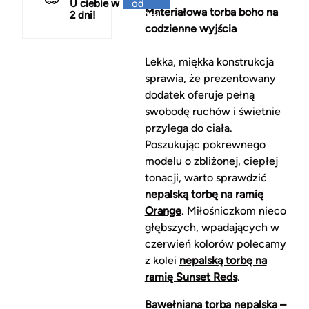
U ciebie w
od
Materiałowa torba boho na
2 dni!
150 zł
codzienne wyjścia
Lekka, miękka konstrukcja
sprawia, że prezentowany
dodatek oferuje pełną
swobodę ruchów i świetnie
przylega do ciała.
Poszukując pokrewnego
modelu o zbliżonej, ciepłej
tonacji, warto sprawdzić
nepalską torbę na ramię
Orange
. Miłośniczkom nieco
głębszych, wpadających w
czerwień kolorów polecamy
z kolei
nepalską torbę na
ramię Sunset Reds
.
Bawełniana torba nepalska –