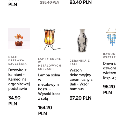
93.40 PLN
235.40 PLN
PLN
DZWON
MAŁE
WIETR
LAMPY SOLNE
DRZEWKA
CERAMIKA Z
W
Drewni
SZCZĘŚCIA
BALI
METALOWYCH
dzwon
KOSZACH
Drzewko z
Wazon
wietrzn
kamieni -
dekoracyjny
Lampa solna
Błękitn
Karneol na
ceramiczny z
w
orgonitowej
Bali - Wzór
metalowym
96.20
podstawie
bambus
koszu -
PLN
Wysoki kosz
34.90
97.20 PLN
z solą
PLN
164.20
PLN