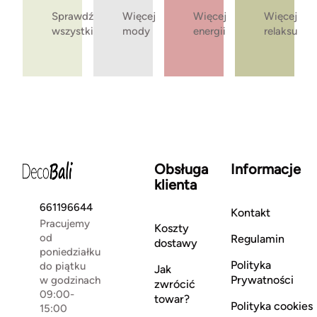
Sprawdź
Więcej
Więcej
Więcej
wszystkie
mody
energii
relaksu
Obsługa
Informacje
klienta
661196644
Kontakt
Pracujemy
Koszty
od
Regulamin
dostawy
poniedziałku
Polityka
do piątku
Jak
Prywatności
w godzinach
zwrócić
09:00-
towar?
Polityka cookies
15:00