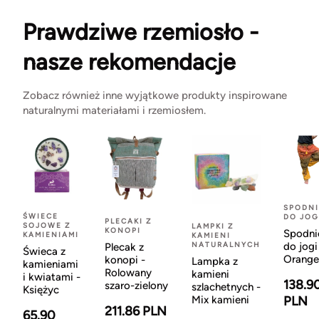
Prawdziwe rzemiosło -
nasze rekomendacje
Zobacz również inne wyjątkowe produkty inspirowane
naturalnymi materiałami i rzemiosłem.
SPODNI
ŚWIECE
DO JOG
PLECAKI Z
SOJOWE Z
LAMPKI Z
KONOPI
Spodni
KAMIENIAMI
KAMIENI
NATURALNYCH
do jogi
Plecak z
Świeca z
Orange
konopi -
Lampka z
kamieniami
Rolowany
kamieni
i kwiatami -
138.9
szaro-zielony
szlachetnych -
Księżyc
Mix kamieni
PLN
211.86 PLN
65.90