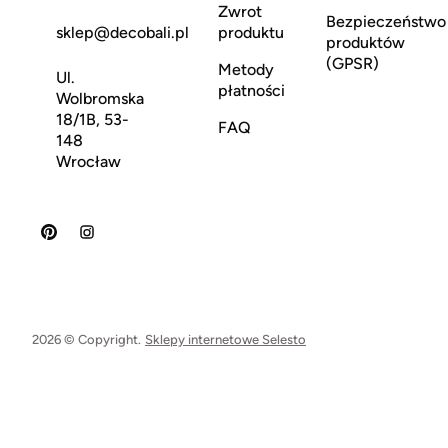
Zwrot
Bezpieczeństwo
sklep@decobali.pl
produktu
produktów
(GPSR)
Metody
Ul.
płatności
Wolbromska
18/1B, 53-
FAQ
148
Wrocław
2026 © Copyright.
Sklepy internetowe Selesto