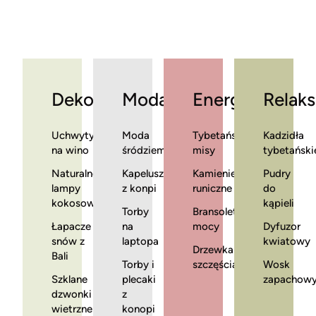
Dekoracje
Moda
Energia
Relaks
Uchwyty
Moda
Tybetańskie
Kadzidła
na wino
śródziemnomorska
misy
tybetański
Naturalne
Kapelusze
Kamienie
Pudry
lampy
z konpi
runiczne
do
kokosowe
kąpieli
Torby
Bransoletki
Łapacze
na
mocy
Dyfuzor
snów z
laptopa
kwiatowy
Drzewka
Bali
Torby i
szczęścia
Wosk
Szklane
plecaki
zapachow
dzwonki
z
wietrzne
konopi