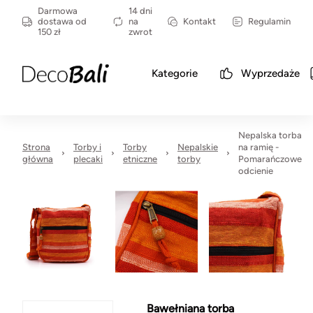
Darmowa
14 dni
dostawa od
na
Kontakt
Regulamin
150 zł
zwrot
Kategorie
Wyprzedaże
Nepalska torba
Strona
Torby i
Torby
Nepalskie
na ramię -
główna
plecaki
etniczne
torby
Pomarańczowe
odcienie
Bawełniana torba