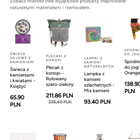
Zobacz również inne wyjątkowe produkty inspirowane
naturalnymi materiałami i rzemiosłem.
SPODNI
ŚWIECE
DO JOG
PLECAKI Z
SOJOWE Z
LAMPKI Z
KONOPI
Spodni
KAMIENIAMI
KAMIENI
NATURALNYCH
do jogi
Plecak z
Świeca z
Orange
konopi -
Lampka z
kamieniami
Rolowany
kamieni
i kwiatami -
138.9
szaro-zielony
szlachetnych -
Księżyc
Mix kamieni
PLN
211.86 PLN
65.90
93.40 PLN
235.40 PLN
PLN