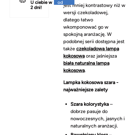
U ciebie w
od
jest mniej kontrastowy niż w
2 dni!
150 zł
wersji czekoladowej,
dlatego łatwo
wkomponować go w
spokojną aranżację. W
podobnej serii dostępna jest
także
czekoladowa lampa
kokosowa
oraz jaśniejsza
biała naturalna lampa
kokosowa
.
Lampka kokosowa szara -
najważniejsze zalety
Szara kolorystyka
–
dobrze pasuje do
nowoczesnych, jasnych i
naturalnych aranżacji.
Bawełniany klosz
–