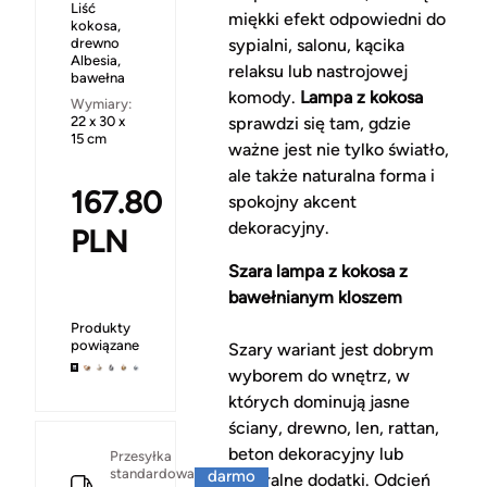
Liść
miękki efekt odpowiedni do
kokosa,
drewno
sypialni, salonu, kącika
Albesia,
relaksu lub nastrojowej
bawełna
komody.
Lampa z kokosa
Wymiary:
22 x 30 x
sprawdzi się tam, gdzie
15 cm
ważne jest nie tylko światło,
ale także naturalna forma i
167.80
spokojny akcent
dekoracyjny.
PLN
Szara lampa z kokosa z
bawełnianym kloszem
Produkty
powiązane
Szary wariant jest dobrym
wyborem do wnętrz, w
których dominują jasne
ściany, drewno, len, rattan,
beton dekoracyjny lub
Za
Przesyłka
standardowa
darmo
neutralne dodatki. Odcień