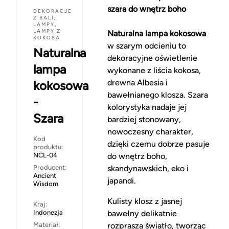
szara do wnętrz boho
DEKORACJE
Z BALI
,
LAMPY
,
LAMPY Z
Naturalna lampa kokosowa
KOKOSA
w szarym odcieniu to
Naturalna
dekoracyjne oświetlenie
lampa
wykonane z liścia kokosa,
drewna Albesia i
kokosowa
bawełnianego klosza. Szara
-
kolorystyka nadaje jej
Szara
bardziej stonowany,
nowoczesny charakter,
Kod
dzięki czemu dobrze pasuje
produktu:
NCL-04
do wnętrz boho,
Producent:
skandynawskich, eko i
Ancient
japandi.
Wisdom
Kulisty klosz z jasnej
Kraj:
Indonezja
bawełny delikatnie
Materiał:
rozprasza światło, tworząc