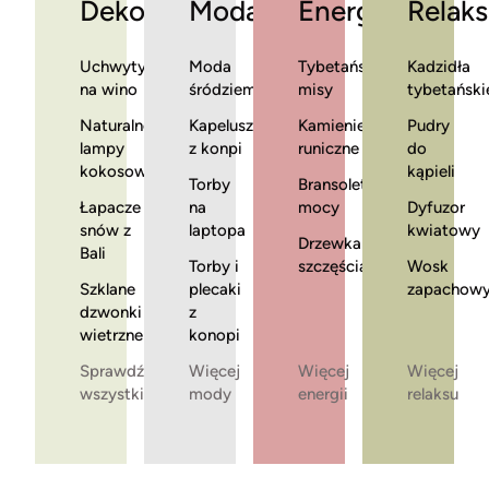
Dekoracje
Moda
Energia
Relaks
Uchwyty
Moda
Tybetańskie
Kadzidła
na wino
śródziemnomorska
misy
tybetański
Naturalne
Kapelusze
Kamienie
Pudry
lampy
z konpi
runiczne
do
kokosowe
kąpieli
Torby
Bransoletki
Łapacze
na
mocy
Dyfuzor
snów z
laptopa
kwiatowy
Drzewka
Bali
Torby i
szczęścia
Wosk
Szklane
plecaki
zapachow
dzwonki
z
wietrzne
konopi
Sprawdź
Więcej
Więcej
Więcej
wszystkie
mody
energii
relaksu