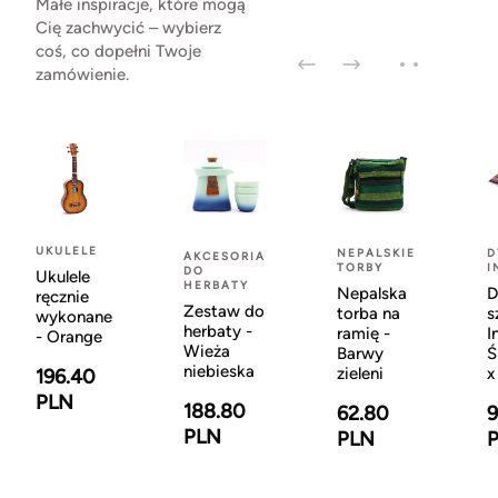
Małe inspiracje, które mogą
Cię zachwycić – wybierz
coś, co dopełni Twoje
zamówienie.
UKULELE
NEPALSKIE
D
AKCESORIA
TORBY
I
DO
Ukulele
HERBATY
Nepalska
D
ręcznie
Zestaw do
torba na
s
wykonane
herbaty -
ramię -
I
- Orange
Wieża
Barwy
Ś
niebieska
zieleni
x
196.40
PLN
188.80
62.80
9
PLN
PLN