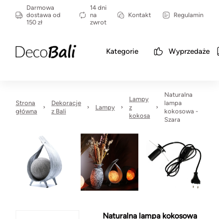
Darmowa
14 dni
dostawa od
na
Kontakt
Regulamin
150 zł
zwrot
Kategorie
Wyprzedaże
Naturalna
Lampy
Strona
Dekoracje
lampa
Lampy
z
główna
z Bali
kokosowa -
kokosa
Szara
Naturalna lampa kokosowa