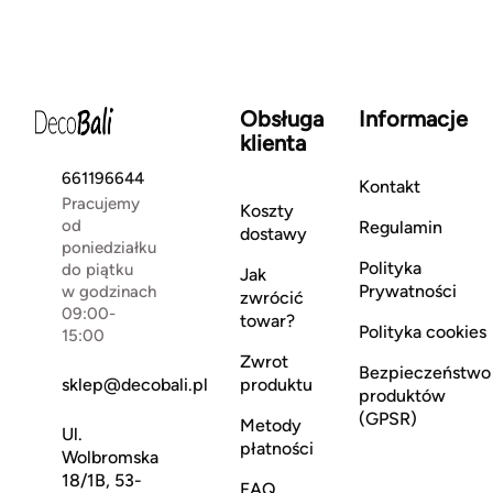
Obsługa
Informacje
klienta
661196644
Kontakt
Pracujemy
Koszty
od
Regulamin
dostawy
poniedziałku
Polityka
do piątku
Jak
Prywatności
w godzinach
zwrócić
09:00-
towar?
Polityka cookies
15:00
Zwrot
Bezpieczeństwo
sklep@decobali.pl
produktu
produktów
(GPSR)
Metody
Ul.
płatności
Wolbromska
18/1B, 53-
FAQ