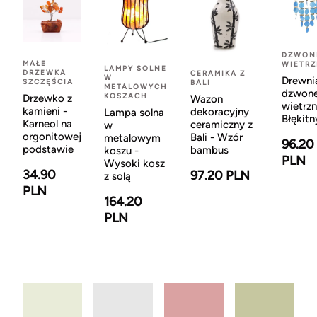
DZWON
MAŁE
WIETR
LAMPY SOLNE
DRZEWKA
CERAMIKA Z
W
Drewni
SZCZĘŚCIA
BALI
METALOWYCH
dzwon
KOSZACH
Drzewko z
Wazon
wietrzn
kamieni -
dekoracyjny
Lampa solna
Błękitn
Karneol na
ceramiczny z
w
orgonitowej
Bali - Wzór
metalowym
96.20
podstawie
bambus
koszu -
PLN
Wysoki kosz
34.90
97.20 PLN
z solą
PLN
164.20
PLN