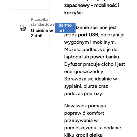
zapachowy - mobilność i
korzyści
Za
Przesyłka
standardowa
darmo
Urządzenie zasilane jest
U ciebie w
od
przez
port USB
, co czyni je
2 dni!
150 zł
wygodnym i mobilnym.
Możesz podłączyć je do
laptopa lub power banku.
Dyfuzor pracuje cicho i jest
energooszczędny.
Sprawdza się idealnie w
sypialni, biurze oraz
podczas podróży.
Nawilżacz pomaga
poprawić komfort
przebywania w
pomieszczeniu, a dodanie
kilku kropli
olejku