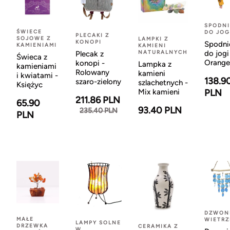
SPODNI
ŚWIECE
DO JOG
PLECAKI Z
SOJOWE Z
LAMPKI Z
KONOPI
Spodni
KAMIENIAMI
KAMIENI
NATURALNYCH
do jogi
Plecak z
Świeca z
Orange
konopi -
Lampka z
kamieniami
Rolowany
kamieni
i kwiatami -
138.9
szaro-zielony
szlachetnych -
Księżyc
Mix kamieni
PLN
211.86 PLN
65.90
93.40 PLN
235.40 PLN
PLN
DZWON
MAŁE
WIETR
LAMPY SOLNE
DRZEWKA
CERAMIKA Z
W