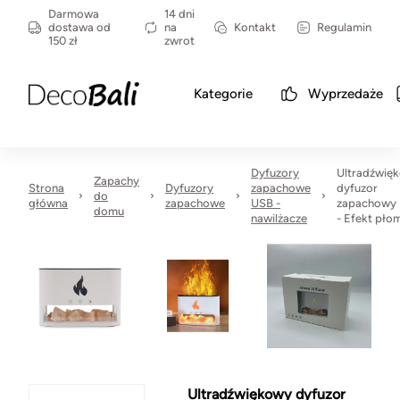
Darmowa
14 dni
dostawa od
na
Kontakt
Regulamin
150 zł
zwrot
Kategorie
Wyprzedaże
Dyfuzory
Ultradźwię
Zapachy
Strona
Dyfuzory
zapachowe
dyfuzor
do
główna
zapachowe
USB -
zapachowy
domu
nawilżacze
- Efekt płom
Ultradźwiękowy dyfuzor