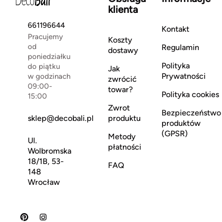
klienta
661196644
Kontakt
Pracujemy
Koszty
od
Regulamin
dostawy
poniedziałku
Polityka
do piątku
Jak
Prywatności
w godzinach
zwrócić
09:00-
towar?
Polityka cookies
15:00
Zwrot
Bezpieczeństwo
sklep@decobali.pl
produktu
produktów
(GPSR)
Metody
Ul.
płatności
Wolbromska
18/1B, 53-
FAQ
148
Wrocław