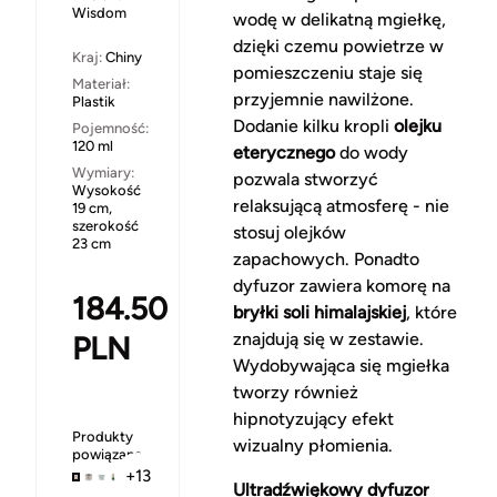
Wisdom
wodę w delikatną mgiełkę,
dzięki czemu powietrze w
Kraj:
Chiny
pomieszczeniu staje się
Materiał:
przyjemnie nawilżone.
Plastik
Dodanie kilku kropli
olejku
Pojemność:
120 ml
eterycznego
do wody
Wymiary:
pozwala stworzyć
Wysokość
relaksującą atmosferę - nie
19 cm,
szerokość
stosuj olejków
23 cm
zapachowych. Ponadto
dyfuzor zawiera komorę na
184.50
bryłki soli himalajskiej
, które
znajdują się w zestawie.
PLN
Wydobywająca się mgiełka
tworzy również
hipnotyzujący efekt
Produkty
wizualny płomienia.
powiązane
+13
Ultradźwiękowy dyfuzor