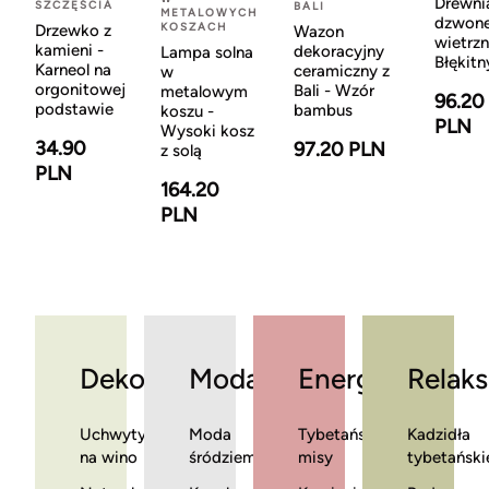
Drewni
SZCZĘŚCIA
BALI
METALOWYCH
dzwon
KOSZACH
Drzewko z
Wazon
wietrzn
kamieni -
dekoracyjny
Lampa solna
Błękitn
Karneol na
ceramiczny z
w
orgonitowej
Bali - Wzór
metalowym
96.20
podstawie
bambus
koszu -
PLN
Wysoki kosz
34.90
97.20 PLN
z solą
PLN
164.20
PLN
Dekoracje
Moda
Energia
Relaks
Uchwyty
Moda
Tybetańskie
Kadzidła
na wino
śródziemnomorska
misy
tybetański