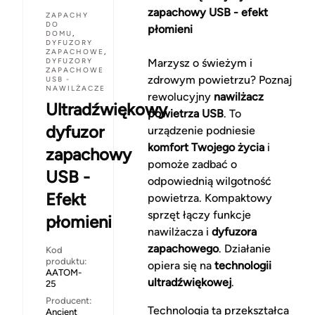
zapachowy USB - efekt
ZAPACHY
DO
płomieni
DOMU
,
DYFUZORY
ZAPACHOWE
,
DYFUZORY
Marzysz o świeżym i
ZAPACHOWE
zdrowym powietrzu? Poznaj
USB -
NAWILŻACZE
rewolucyjny
nawilżacz
Ultradźwiękowy
powietrza USB
. To
dyfuzor
urządzenie podniesie
komfort Twojego życia
i
zapachowy
pomoże zadbać o
USB -
odpowiednią wilgotność
Efekt
powietrza. Kompaktowy
sprzęt łączy funkcje
płomieni
nawilżacza i
dyfuzora
zapachowego
. Działanie
Kod
produktu:
opiera się na
technologii
AATOM-
ultradźwiękowej
.
25
Producent:
Technologia ta przekształca
Ancient