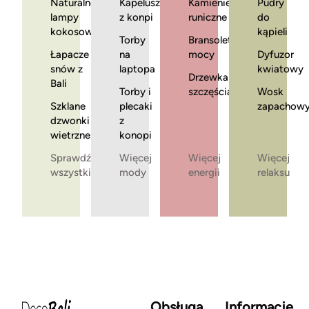
Naturalne
Kapelusze
Kamienie
Pudry
lampy
z konpi
runiczne
do
kokosowe
kąpieli
Torby
Bransoletki
Łapacze
na
mocy
Dyfuzor
snów z
laptopa
kwiatowy
Drzewka
Bali
Torby i
szczęścia
Wosk
Szklane
plecaki
zapachow
dzwonki
z
wietrzne
konopi
Sprawdź
Więcej
Więcej
Więcej
wszystkie
mody
energii
relaksu
Obsługa
Informacje