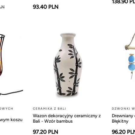
138.90 P
93.40 PLN
PLN
LOWYCH
CERAMIKA Z BALI
DZWONKI W
Wazon dekoracyjny ceramiczny z
Drewniany 
owym koszu
Bali - Wzór bambus
Błękitny
97.20 PLN
96.20 PL