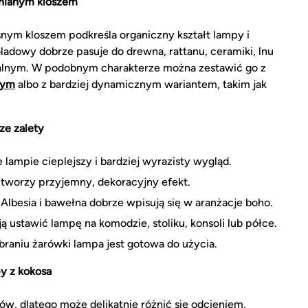
łnianym kloszem
snym kloszem podkreśla organiczny kształt lampy i
ladowy dobrze pasuje do drewna, rattanu, ceramiki, lnu
ntalnym. W podobnym charakterze można zestawić go z
nym
albo z bardziej dynamicznym wariantem, takim jak
ze zalety
 lampie cieplejszy i bardziej wyrazisty wygląd.
i tworzy przyjemny, dekoracyjny efekt.
 Albesia i bawełna dobrze wpisują się w aranżacje boho.
ą ustawić lampę na komodzie, stoliku, konsoli lub półce.
braniu żarówki lampa jest gotowa do użycia.
y z kokosa
ów, dlatego może delikatnie różnić się odcieniem,