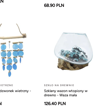
LN
68.90 PLN
IETRZNE
SZKŁO NA DREWNIE
dzwonek wietrzny -
Szklany wazon wtopiony w
drewno - Waza mała
N
126.40 PLN