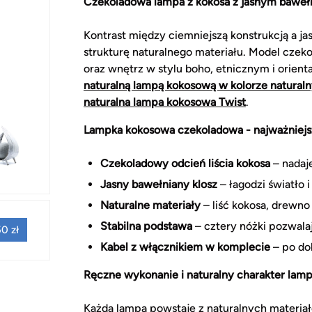
Czekoladowa lampa z kokosa z jasnym bawe
Kontrast między ciemniejszą konstrukcją a ja
strukturę naturalnego materiału. Model czeko
oraz wnętrz w stylu boho, etnicznym i orie
naturalną lampą kokosową w kolorze natural
naturalna lampa kokosowa Twist
.
Lampka kokosowa czekoladowa - najważniejs
Czekoladowy odcień liścia kokosa
– nadaje
Jasny bawełniany klosz
– łagodzi światło 
Naturalne materiały
– liść kokosa, drewno
Stabilna podstawa
– cztery nóżki pozwalaj
0 zł
Kabel z włącznikiem w komplecie
– po do
Ręczne wykonanie i naturalny charakter lamp
Każda lampa powstaje z naturalnych materiał