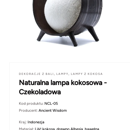
DEKORACJE Z BALI
,
LAMPY
,
LAMPY Z KOKOSA
Naturalna lampa kokosowa -
Czekoladowa
Kod produktu:
NCL-05
Producent:
Ancient Wisdom
Kraj:
Indonezja
Materiał:
Liść kokosa, drewno Albesia, bawełna