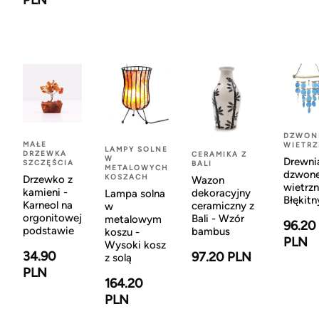
PLN
DZWON
MAŁE
WIETR
LAMPY SOLNE
DRZEWKA
CERAMIKA Z
W
Drewni
SZCZĘŚCIA
BALI
METALOWYCH
dzwon
KOSZACH
Drzewko z
Wazon
wietrzn
kamieni -
dekoracyjny
Lampa solna
Błękitn
Karneol na
ceramiczny z
w
orgonitowej
Bali - Wzór
metalowym
96.20
podstawie
bambus
koszu -
PLN
Wysoki kosz
34.90
97.20 PLN
z solą
PLN
164.20
PLN