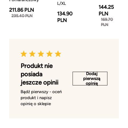
L/XL
144.25
211.86 PLN
134.90
PLN
235.40 PLN
PLN
169.70
PLN
Produkt nie
posiada
Dodaj
pierwszą
jeszcze opinii
opinię
Bądź pierwszy - oceń
produkt i napisz
opinię o sklepie