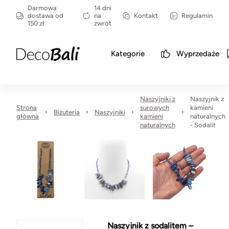
Darmowa
14 dni
dostawa od
na
Kontakt
Regulamin
150 zł
zwrot
Kategorie
Wyprzedaże
Naszyjniki z
Naszyjnik z
Strona
surowych
kamieni
Biżuteria
Naszyjniki
główna
kamieni
naturalnych
naturalnych
- Sodalit
Naszyjnik z sodalitem –