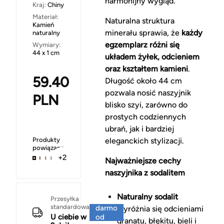
harmonijny wygląd.
Kraj:
Chiny
Materiał:
Naturalna struktura
Kamień
minerału sprawia, że
każdy
naturalny
egzemplarz różni się
Wymiary:
44 x 1 cm
układem żyłek, odcieniem
oraz kształtem kamieni
.
59.40
Długość około 44 cm
pozwala nosić naszyjnik
PLN
blisko szyi, zarówno do
prostych codziennych
ubrań, jak i bardziej
Produkty
eleganckich stylizacji.
powiązane
+2
Najważniejsze cechy
naszyjnika z sodalitem
Naturalny sodalit
Za
Przesyłka
standardowa
darmo
wyróżnia się odcieniami
U ciebie w
od
granatu, błękitu, bieli i