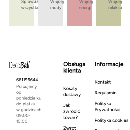
Sprawdź
Więcej
Więcej
Więcej
wszystkie
mody
energii
relaksu
Obsługa
Informacje
klienta
661196644
Kontakt
Pracujemy
Koszty
od
Regulamin
dostawy
poniedziałku
Polityka
do piątku
Jak
Prywatności
w godzinach
zwrócić
09:00-
towar?
Polityka cookies
15:00
Zwrot