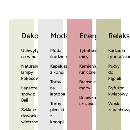
Dekoracje
Moda
Energia
Relaks
Uchwyty
Moda
Tybetańskie
Kadzidła
na wino
śródziemnomorska
misy
tybetański
Naturalne
Kapelusze
Kamienie
Pudry
lampy
z konpi
runiczne
do
kokosowe
kąpieli
Torby
Bransoletki
Łapacze
na
mocy
Dyfuzor
snów z
laptopa
kwiatowy
Drzewka
Bali
Torby i
szczęścia
Wosk
Szklane
plecaki
zapachow
dzwonki
z
wietrzne
konopi