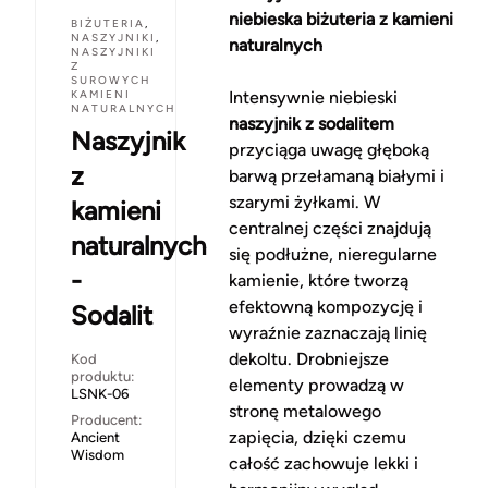
niebieska biżuteria z kamieni
BIŻUTERIA
,
NASZYJNIKI
,
naturalnych
NASZYJNIKI
Z
SUROWYCH
KAMIENI
Intensywnie niebieski
NATURALNYCH
naszyjnik z sodalitem
Naszyjnik
przyciąga uwagę głęboką
z
barwą przełamaną białymi i
szarymi żyłkami. W
kamieni
centralnej części znajdują
naturalnych
się podłużne, nieregularne
-
kamienie, które tworzą
efektowną kompozycję i
Sodalit
wyraźnie zaznaczają linię
dekoltu. Drobniejsze
Kod
produktu:
elementy prowadzą w
LSNK-06
stronę metalowego
Producent:
zapięcia, dzięki czemu
Ancient
Wisdom
całość zachowuje lekki i