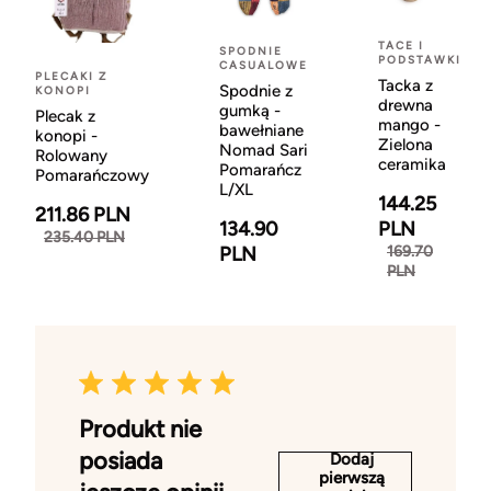
TACE I
SPODNIE
PODSTAWKI
CASUALOWE
PLECAKI Z
Tacka z
Spodnie z
KONOPI
drewna
gumką -
Plecak z
mango -
bawełniane
konopi -
Zielona
Nomad Sari
Rolowany
ceramika
Pomarańcz
Pomarańczowy
L/XL
144.25
211.86 PLN
134.90
PLN
235.40 PLN
PLN
169.70
PLN
Produkt nie
posiada
Dodaj
pierwszą