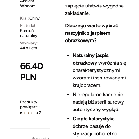
Ancient
zapięcie ułatwia wygodne
Wisdom
zakładanie.
Kraj:
Chiny
Dlaczego warto wybrać
Materiał:
Kamień
naszyjnik z jaspisem
naturalny
obrazkowym?
Wymiary:
44 x 1 cm
Naturalny jaspis
obrazkowy
wyróżnia się
66.40
charakterystycznymi
PLN
wzorami inspirowanymi
krajobrazem.
Nieregularne kamienie
nadają biżuterii surowy i
Produkty
powiązane
autentyczny wygląd.
+2
Ciepła kolorystyka
dobrze pasuje do
stylizacji boho, etno i
Za
Przesyłka