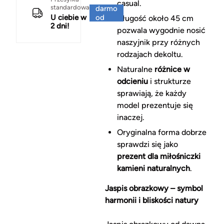
casual.
standardowa
darmo
U ciebie w
od
Długość około 45 cm
2 dni!
150 zł
pozwala wygodnie nosić
naszyjnik przy różnych
rodzajach dekoltu.
Naturalne
różnice w
odcieniu
i strukturze
sprawiają, że każdy
model prezentuje się
inaczej.
Oryginalna forma dobrze
sprawdzi się jako
prezent dla miłośniczki
kamieni naturalnych
.
Jaspis obrazkowy – symbol
harmonii i bliskości natury