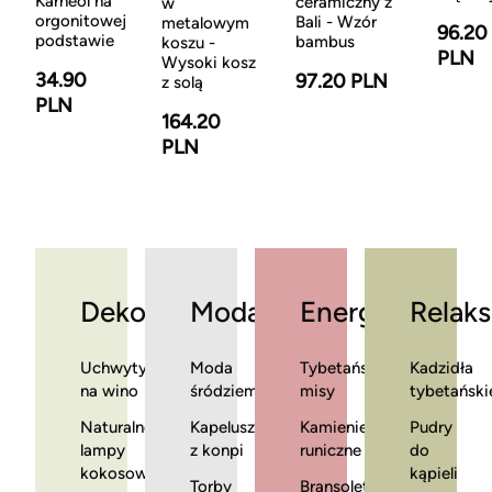
Karneol na
ceramiczny z
w
orgonitowej
Bali - Wzór
metalowym
96.20
podstawie
bambus
koszu -
PLN
Wysoki kosz
34.90
97.20 PLN
z solą
PLN
164.20
PLN
Dekoracje
Moda
Energia
Relaks
Uchwyty
Moda
Tybetańskie
Kadzidła
na wino
śródziemnomorska
misy
tybetański
Naturalne
Kapelusze
Kamienie
Pudry
lampy
z konpi
runiczne
do
kokosowe
kąpieli
Torby
Bransoletki