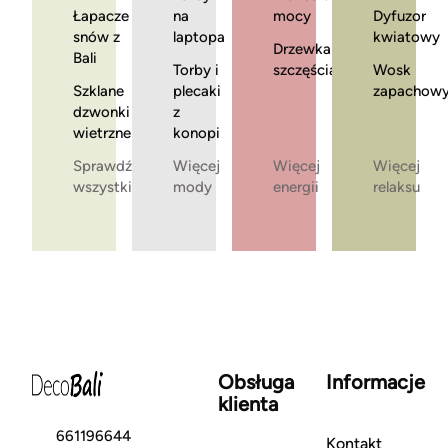
Łapacze
na
mocy
Dyfuzor
snów z
laptopa
kwiatowy
Drzewka
Bali
Torby i
szczęścia
Wosk
Szklane
plecaki
zapachow
dzwonki
z
wietrzne
konopi
Sprawdź
Więcej
Więcej
Więcej
wszystkie
mody
energii
relaksu
Obsługa
Informacje
klienta
661196644
Kontakt