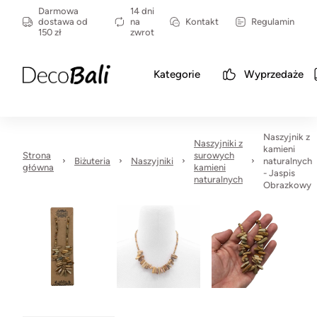
Darmowa
14 dni
dostawa od
na
Kontakt
Regulamin
150 zł
zwrot
Kategorie
Wyprzedaże
Naszyjnik z
Naszyjniki z
kamieni
Strona
surowych
Biżuteria
Naszyjniki
naturalnych
główna
kamieni
- Jaspis
naturalnych
Obrazkowy