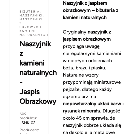
Naszyjnik z jaspisem
obrazkowym – biżuteria z
BIŻUTERIA
,
NASZYJNIKI
,
kamieni naturalnych
NASZYJNIKI
Z
SUROWYCH
KAMIENI
Oryginalny
naszyjnik z
NATURALNYCH
jaspisem obrazkowym
Naszyjnik
przyciąga uwagę
z
nieregularnymi kamieniami
w ciepłych odcieniach
kamieni
beżu, brązu i piasku.
naturalnych
Naturalne wzory
-
przypominają miniaturowe
pejzaże, dlatego każdy
Jaspis
egzemplarz ma
Obrazkowy
niepowtarzalny układ barw i
rysunek minerału
. Długość
Kod
około 45 cm sprawia, że
produktu:
LSNK-02
naszyjnik dobrze układa się
Producent:
na dekolcie, a metalowe