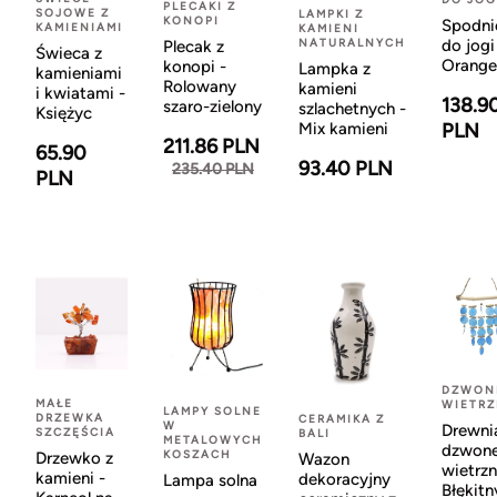
PLECAKI Z
SOJOWE Z
LAMPKI Z
KONOPI
Spodni
KAMIENIAMI
KAMIENI
NATURALNYCH
do jogi
Plecak z
Świeca z
Orange
konopi -
Lampka z
kamieniami
Rolowany
kamieni
i kwiatami -
138.9
szaro-zielony
szlachetnych -
Księżyc
Mix kamieni
PLN
211.86 PLN
65.90
93.40 PLN
235.40 PLN
PLN
DZWON
MAŁE
WIETR
LAMPY SOLNE
DRZEWKA
CERAMIKA Z
W
Drewni
SZCZĘŚCIA
BALI
METALOWYCH
dzwon
KOSZACH
Drzewko z
Wazon
wietrzn
kamieni -
dekoracyjny
Lampa solna
Błękitn