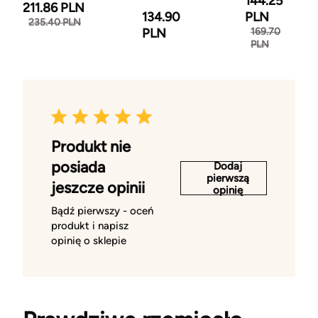
144.25
211.86 PLN
134.90
PLN
235.40 PLN
PLN
169.70
PLN
Produkt nie
posiada
Dodaj
pierwszą
jeszcze opinii
opinię
Bądź pierwszy - oceń
produkt i napisz
opinię o sklepie