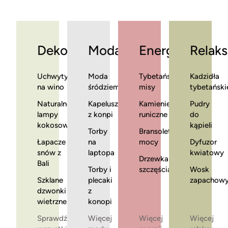
Dekoracje
Moda
Energia
Relaks
Uchwyty
Moda
Tybetańskie
Kadzidła
na wino
śródziemnomorska
misy
tybetański
Naturalne
Kapelusze
Kamienie
Pudry
lampy
z konpi
runiczne
do
kokosowe
kąpieli
Torby
Bransoletki
Łapacze
na
mocy
Dyfuzor
snów z
laptopa
kwiatowy
Drzewka
Bali
Torby i
szczęścia
Wosk
Szklane
plecaki
zapachow
dzwonki
z
wietrzne
konopi
Sprawdź
Więcej
Więcej
Więcej