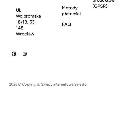
produktów
(GPSR)
Metody
Ul.
płatności
Wolbromska
18/1B, 53-
FAQ
148
Wrocław
2026 © Copyright.
Sklepy internetowe Selesto