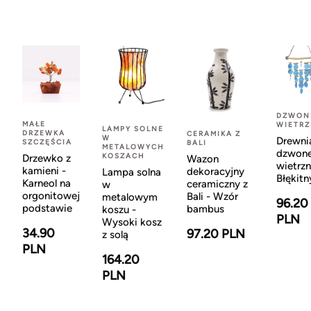
DZWON
MAŁE
WIETR
LAMPY SOLNE
DRZEWKA
CERAMIKA Z
W
Drewni
SZCZĘŚCIA
BALI
METALOWYCH
dzwon
KOSZACH
Drzewko z
Wazon
wietrzn
kamieni -
dekoracyjny
Lampa solna
Błękitn
Karneol na
ceramiczny z
w
orgonitowej
Bali - Wzór
metalowym
96.20
podstawie
bambus
koszu -
PLN
Wysoki kosz
34.90
97.20 PLN
z solą
PLN
164.20
PLN