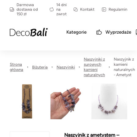
Darmowa
14 dni
dostawa od
na
Kontakt
Regulamin
150 zł
zwrot
Kategorie
Wyprzedaże
Naszyjniki z
Naszyjnik z
Strona
surowych
kamieni
Biżuteria
Naszyjniki
główna
kamieni
naturalnych
naturalnych
- Ametyst
Naszyjnik z ametystem –