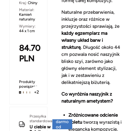
formę całej kompozycji.
Kraj:
Chiny
Materiał:
Naturalne przebarwienia,
Kamień
inkluzje oraz różnice w
naturalny
przejrzystości sprawiają, że
Wymiary:
44 x 1 cm
każdy egzemplarz ma
własny układ barw i
84.70
strukturę
. Długość około 44
cm pozwala nosić naszyjnik
PLN
blisko szyi, zarówno jako
główny element stylizacji,
jak i w zestawieniu z
Produkty
delikatniejszą biżuterią.
powiązane
+2
Co wyróżnia naszyjnik z
naturalnym ametystem?
Zróżnicowane odcienie
Za
Przesyłka
standardowa
darmo
fioletu
tworzą wyrazistą i
U ciebie w
od
elegancką kompozycję.