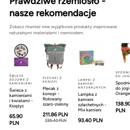
Prawdziwe rzemiosło -
nasze rekomendacje
Zobacz również inne wyjątkowe produkty inspirowane
naturalnymi materiałami i rzemiosłem.
SPODNI
ŚWIECE
DO JOG
PLECAKI Z
SOJOWE Z
LAMPKI Z
KONOPI
Spodni
KAMIENIAMI
KAMIENI
NATURALNYCH
do jogi
Plecak z
Świeca z
Orange
konopi -
Lampka z
kamieniami
Rolowany
kamieni
i kwiatami -
138.9
szaro-zielony
szlachetnych -
Księżyc
Mix kamieni
PLN
211.86 PLN
65.90
93.40 PLN
235.40 PLN
PLN