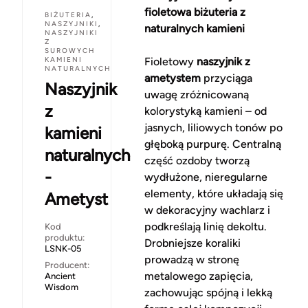
fioletowa biżuteria z
BIŻUTERIA
,
NASZYJNIKI
,
naturalnych kamieni
NASZYJNIKI
Z
SUROWYCH
KAMIENI
Fioletowy
naszyjnik z
NATURALNYCH
ametystem
przyciąga
Naszyjnik
uwagę zróżnicowaną
z
kolorystyką kamieni – od
jasnych, liliowych tonów po
kamieni
głęboką purpurę. Centralną
naturalnych
część ozdoby tworzą
-
wydłużone, nieregularne
elementy, które układają się
Ametyst
w dekoracyjny wachlarz i
podkreślają linię dekoltu.
Kod
produktu:
Drobniejsze koraliki
LSNK-05
prowadzą w stronę
Producent:
metalowego zapięcia,
Ancient
Wisdom
zachowując spójną i lekką