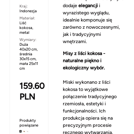
dodaje
elegancji
i
Kraj:
Indonezja
wyrazistego wyglądu,
Materiał:
idealnie komponuje się
Liść
zarówno z nowoczesnymi,
kokosa,
metal
jak i tradycyjnymi
Wymiary:
wnętrzami.
Duża
40x20 cm,
Misy z liści kokosa -
średnia
30x15 cm,
naturalne piękno i
mała 25x11
ekologiczny wybór.
cm
Miski wykonano z liści
159.60
kokosa to wyjątkowe
PLN
połączenie tradycyjnego
rzemiosła, estetyki i
funkcjonalności. Ich
produkcja opiera się na
Produkty
precyzyjnym procesie
powiązane
ręcznego wytwarzania,