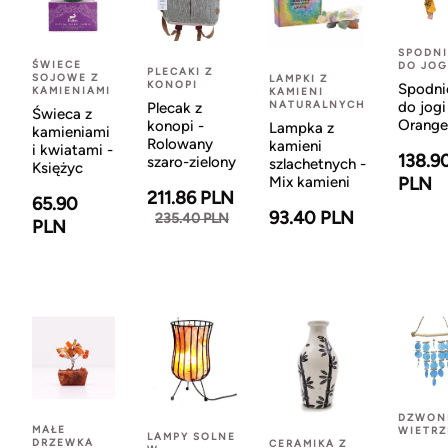
SPODNI
ŚWIECE
DO JOG
PLECAKI Z
SOJOWE Z
LAMPKI Z
KONOPI
Spodni
KAMIENIAMI
KAMIENI
NATURALNYCH
do jogi
Plecak z
Świeca z
Orange
konopi -
Lampka z
kamieniami
Rolowany
kamieni
i kwiatami -
138.9
szaro-zielony
szlachetnych -
Księżyc
Mix kamieni
PLN
211.86 PLN
65.90
93.40 PLN
235.40 PLN
PLN
DZWON
MAŁE
WIETR
LAMPY SOLNE
DRZEWKA
CERAMIKA Z