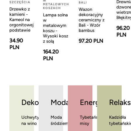
W
Drewni
SZCZĘŚCIA
BALI
METALOWYCH
dzwon
KOSZACH
Drzewko z
Wazon
wietrzn
kamieni -
dekoracyjny
Lampa solna
Błękitn
Karneol na
ceramiczny z
w
orgonitowej
Bali - Wzór
metalowym
96.20
podstawie
bambus
koszu -
PLN
Wysoki kosz
34.90
97.20 PLN
z solą
PLN
164.20
PLN
Dekoracje
Moda
Energia
Relaks
Uchwyty
Moda
Tybetańskie
Kadzidła
na wino
śródziemnomorska
misy
tybetański