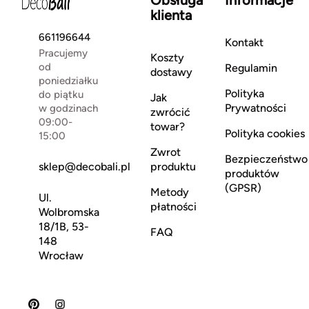
Obsługa
Informacje
klienta
661196644
Kontakt
Pracujemy
Koszty
od
Regulamin
dostawy
poniedziałku
Polityka
do piątku
Jak
Prywatności
w godzinach
zwrócić
09:00-
towar?
Polityka cookies
15:00
Zwrot
Bezpieczeństwo
sklep@decobali.pl
produktu
produktów
(GPSR)
Metody
Ul.
płatności
Wolbromska
18/1B, 53-
FAQ
148
Wrocław