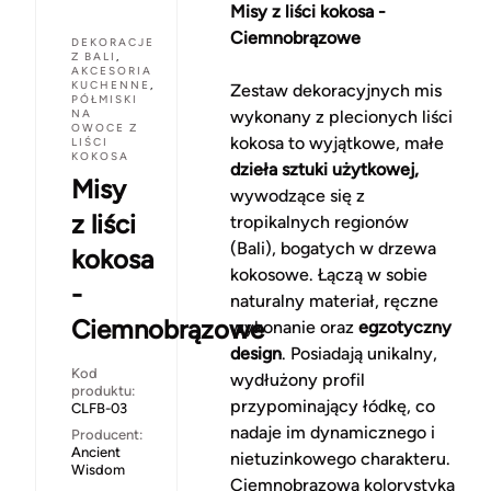
Misy z liści kokosa -
Ciemnobrązowe
DEKORACJE
Z BALI
,
AKCESORIA
KUCHENNE
,
Zestaw dekoracyjnych mis
PÓŁMISKI
NA
wykonany z plecionych liści
OWOCE Z
kokosa to wyjątkowe, małe
LIŚCI
KOKOSA
dzieła sztuki użytkowej,
Misy
wywodzące się z
z liści
tropikalnych regionów
(Bali), bogatych w drzewa
kokosa
kokosowe. Łączą w sobie
-
naturalny materiał, ręczne
Ciemnobrązowe
wykonanie oraz
egzotyczny
design
. Posiadają unikalny,
Kod
wydłużony profil
produktu:
przypominający łódkę, co
CLFB-03
nadaje im dynamicznego i
Producent:
Ancient
nietuzinkowego charakteru.
Wisdom
Ciemnobrązowa kolorystyka