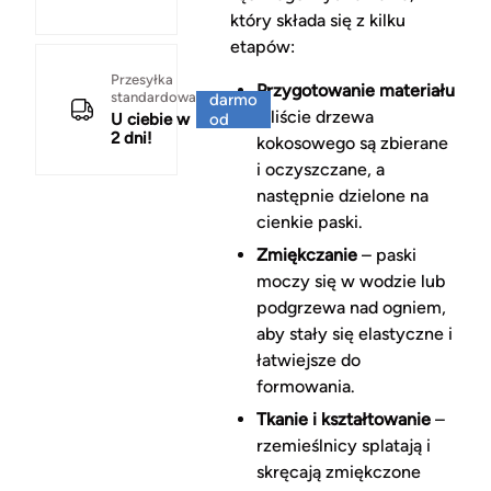
który składa się z kilku
etapów:
Za
Przesyłka
Przygotowanie materiału
standardowa
darmo
– liście drzewa
U ciebie w
od
2 dni!
150 zł
kokosowego są zbierane
i oczyszczane, a
następnie dzielone na
cienkie paski.
Zmiękczanie
– paski
moczy się w wodzie lub
podgrzewa nad ogniem,
aby stały się elastyczne i
łatwiejsze do
formowania.
Tkanie i kształtowanie
–
rzemieślnicy splatają i
skręcają zmiękczone