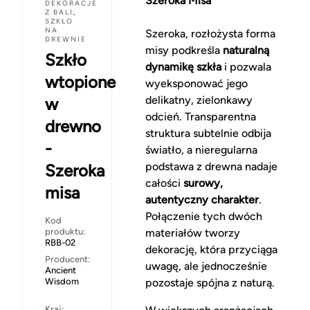
Szeroka Misa
DEKORACJE
Z BALI
,
SZKŁO
NA
Szeroka, rozłożysta forma
DREWNIE
misy podkreśla
naturalną
Szkło
dynamikę szkła
i pozwala
wtopione
wyeksponować jego
delikatny, zielonkawy
w
odcień. Transparentna
drewno
struktura subtelnie odbija
-
światło, a nieregularna
podstawa z drewna nadaje
Szeroka
całości
surowy,
misa
autentyczny charakter
.
Połączenie tych dwóch
Kod
produktu:
materiałów tworzy
RBB-02
dekorację, która przyciąga
Producent:
uwagę, ale jednocześnie
Ancient
Wisdom
pozostaje spójna z naturą.
Kraj: