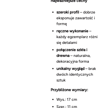
Najważniejsze cechy
szeroki profil
– dobrze
eksponuje zawartość i
formę
ręczne wykonanie
–
każdy egzemplarz różni
się detalami
połączenie szkła i
drewna
– naturalna,
dekoracyjna forma
unikalny wygląd
– brak
dwóch identycznych
sztuk
Przybliżone wymiary:
Wys.: 17 cm
Szer.: 11 cm