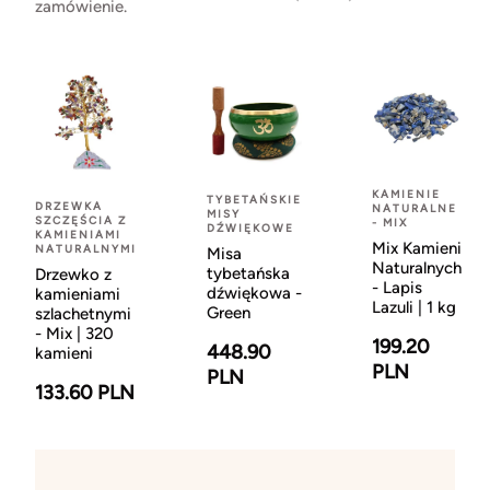
zamówienie.
KAMIENIE
TYBETAŃSKIE
DRZEWKA
NATURALNE
MISY
SZCZĘŚCIA Z
- MIX
DŹWIĘKOWE
KAMIENIAMI
Mix Kamieni
NATURALNYMI
Misa
Naturalnych
tybetańska
Drzewko z
- Lapis
dźwiękowa -
kamieniami
Lazuli | 1 kg
Green
szlachetnymi
- Mix | 320
199.20
448.90
kamieni
PLN
PLN
133.60 PLN