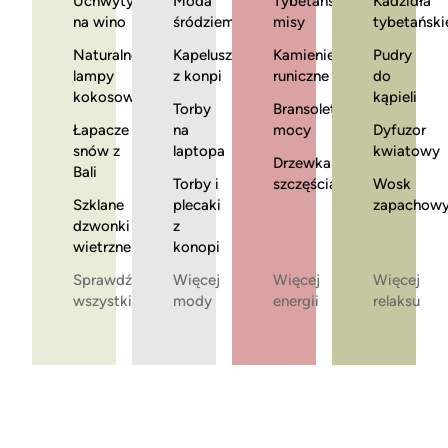
Uchwyty
Moda
Tybetańskie
Kadzidła
na wino
śródziemnomorska
misy
tybetański
Naturalne
Kapelusze
Kamienie
Pudry
lampy
z konpi
runiczne
do
kokosowe
kąpieli
Torby
Bransoletki
Łapacze
na
mocy
Dyfuzor
snów z
laptopa
kwiatowy
Drzewka
Bali
Torby i
szczęścia
Wosk
Szklane
plecaki
zapachow
dzwonki
z
wietrzne
konopi
Sprawdź
Więcej
Więcej
Więcej
wszystkie
mody
energii
relaksu