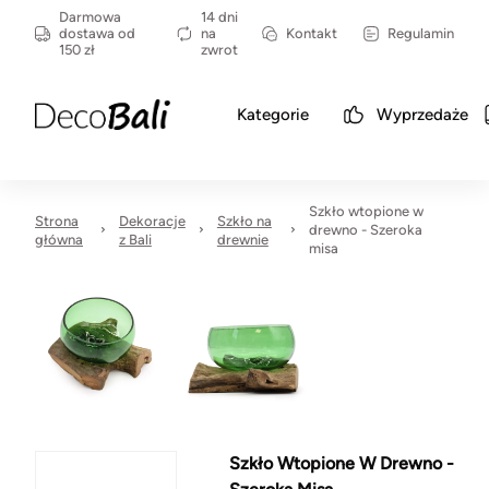
Darmowa
14 dni
dostawa od
na
Kontakt
Regulamin
150 zł
zwrot
Kategorie
Wyprzedaże
Szkło wtopione w
Strona
Dekoracje
Szkło na
drewno - Szeroka
główna
z Bali
drewnie
misa
Szkło Wtopione W Drewno -