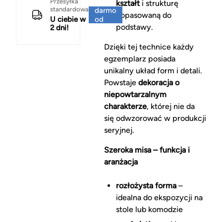
Za
Przesyłka
kształt
i strukturę
standardowa
darmo
dopasowaną do
U ciebie w
od
podstawy.
2 dni!
150 zł
Dzięki tej technice każdy
egzemplarz posiada
unikalny układ form i detali.
Powstaje
dekoracja o
niepowtarzalnym
charakterze
, której nie da
się odwzorować w produkcji
seryjnej.
Szeroka misa – funkcja i
aranżacja
rozłożysta forma
–
idealna do ekspozycji na
stole lub komodzie