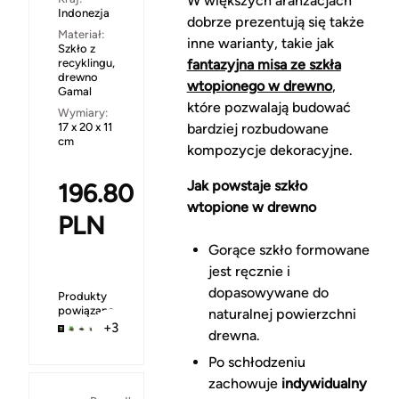
W większych aranżacjach
Indonezja
dobrze prezentują się także
Materiał:
inne warianty, takie jak
Szkło z
recyklingu,
fantazyjna misa ze szkła
drewno
wtopionego w drewno
,
Gamal
które pozwalają budować
Wymiary:
17 x 20 x 11
bardziej rozbudowane
cm
kompozycje dekoracyjne.
Jak powstaje szkło
196.80
wtopione w drewno
PLN
Gorące szkło formowane
jest ręcznie i
dopasowywane do
Produkty
powiązane
naturalnej powierzchni
+3
drewna.
Po schłodzeniu
zachowuje
indywidualny