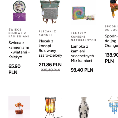
SPODNI
ŚWIECE
DO JOG
PLECAKI Z
SOJOWE Z
LAMPKI Z
KONOPI
Spodni
KAMIENIAMI
KAMIENI
NATURALNYCH
do jogi
Plecak z
Świeca z
Orange
konopi -
Lampka z
kamieniami
Rolowany
kamieni
i kwiatami -
138.9
szaro-zielony
szlachetnych -
Księżyc
Mix kamieni
PLN
211.86 PLN
65.90
93.40 PLN
235.40 PLN
PLN