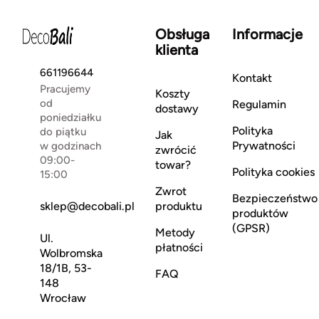
Obsługa
Informacje
klienta
661196644
Kontakt
Pracujemy
Koszty
od
Regulamin
dostawy
poniedziałku
Polityka
do piątku
Jak
Prywatności
w godzinach
zwrócić
09:00-
towar?
Polityka cookies
15:00
Zwrot
Bezpieczeństwo
sklep@decobali.pl
produktu
produktów
(GPSR)
Metody
Ul.
płatności
Wolbromska
18/1B, 53-
FAQ
148
Wrocław