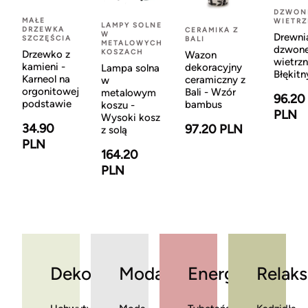
DZWON
MAŁE
WIETR
LAMPY SOLNE
DRZEWKA
CERAMIKA Z
W
Drewni
SZCZĘŚCIA
BALI
METALOWYCH
dzwon
KOSZACH
Drzewko z
Wazon
wietrzn
kamieni -
dekoracyjny
Lampa solna
Błękitn
Karneol na
ceramiczny z
w
orgonitowej
Bali - Wzór
metalowym
96.20
podstawie
bambus
koszu -
PLN
Wysoki kosz
34.90
97.20 PLN
z solą
PLN
164.20
PLN
Dekoracje
Moda
Energia
Relaks