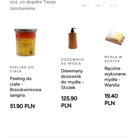
coś, co dopełni Twoje
zamówienie.
MYDŁA W
DOZOWNIKI
KOSTCE
DO MYDŁA
PEELING DO
Ręcznie
Drewniany
CIAŁA
wykonane
dozownik
Peeling do
mydła -
do mydła -
ciała -
Wanilia
Stożek
Brzoskwiniowa
sangria
19.40
125.90
PLN
PLN
51.90 PLN