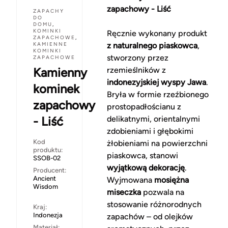
zapachowy - Liść
ZAPACHY
DO
DOMU
,
KOMINKI
Ręcznie wykonany produkt
ZAPACHOWE
,
KAMIENNE
z naturalnego piaskowca
,
KOMINKI
stworzony przez
ZAPACHOWE
Kamienny
rzemieślników z
indonezyjskiej wyspy Jawa
.
kominek
Bryła w formie rzeźbionego
zapachowy
prostopadłościanu z
- Liść
delikatnymi, orientalnymi
zdobieniami i głębokimi
Kod
żłobieniami na powierzchni
produktu:
piaskowca, stanowi
SSOB-02
wyjątkową dekorację
.
Producent:
Ancient
Wyjmowana
mosiężna
Wisdom
miseczka
pozwala na
stosowanie różnorodnych
Kraj:
Indonezja
zapachów – od olejków
Materiał: