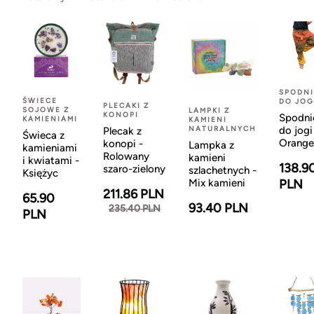
SPODNI
ŚWIECE
DO JOG
PLECAKI Z
SOJOWE Z
LAMPKI Z
KONOPI
Spodni
KAMIENIAMI
KAMIENI
NATURALNYCH
do jogi
Plecak z
Świeca z
Orange
konopi -
Lampka z
kamieniami
Rolowany
kamieni
i kwiatami -
138.9
szaro-zielony
szlachetnych -
Księżyc
Mix kamieni
PLN
211.86 PLN
65.90
93.40 PLN
235.40 PLN
PLN