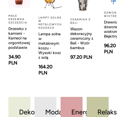
DZWON
MAŁE
WIETR
LAMPY SOLNE
DRZEWKA
CERAMIKA Z
W
Drewni
SZCZĘŚCIA
BALI
METALOWYCH
dzwon
KOSZACH
Drzewko z
Wazon
wietrzn
kamieni -
dekoracyjny
Lampa solna
Błękitn
Karneol na
ceramiczny z
w
orgonitowej
Bali - Wzór
metalowym
96.20
podstawie
bambus
koszu -
PLN
Wysoki kosz
34.90
97.20 PLN
z solą
PLN
164.20
PLN
Dekoracje
Moda
Energia
Relaks