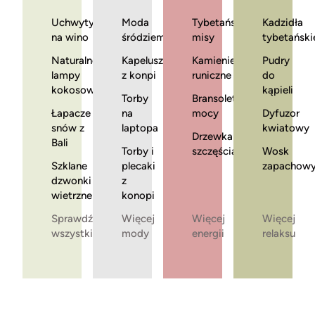
Uchwyty
Moda
Tybetańskie
Kadzidła
na wino
śródziemnomorska
misy
tybetański
Naturalne
Kapelusze
Kamienie
Pudry
lampy
z konpi
runiczne
do
kokosowe
kąpieli
Torby
Bransoletki
Łapacze
na
mocy
Dyfuzor
snów z
laptopa
kwiatowy
Drzewka
Bali
Torby i
szczęścia
Wosk
Szklane
plecaki
zapachow
dzwonki
z
wietrzne
konopi
Sprawdź
Więcej
Więcej
Więcej
wszystkie
mody
energii
relaksu