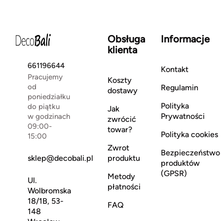
Obsługa
Informacje
klienta
661196644
Kontakt
Pracujemy
Koszty
od
Regulamin
dostawy
poniedziałku
Polityka
do piątku
Jak
Prywatności
w godzinach
zwrócić
09:00-
towar?
Polityka cookies
15:00
Zwrot
Bezpieczeństwo
sklep@decobali.pl
produktu
produktów
(GPSR)
Metody
Ul.
płatności
Wolbromska
18/1B, 53-
FAQ
148