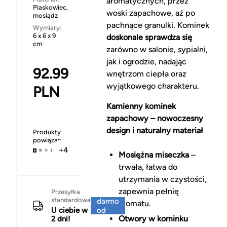
aromatycznych, przez
Piaskowiec,
woski zapachowe, aż po
mosiądz
pachnące granulki. Kominek
Wymiary:
6 x 6 x 9
doskonale sprawdza się
cm
zarówno w salonie, sypialni,
jak i ogrodzie, nadając
92.99
wnętrzom ciepła oraz
wyjątkowego charakteru.
PLN
Kamienny kominek
zapachowy – nowoczesny
design i naturalny materiał
Produkty
powiązane
+4
Mosiężna miseczka
–
trwała, łatwa do
utrzymania w czystości,
zapewnia pełnię
Za
Przesyłka
standardowa
darmo
aromatu.
U ciebie w
od
Otwory w kominku
2 dni!
150 zł