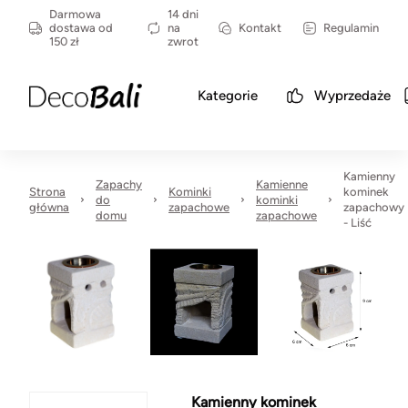
Darmowa
14 dni
dostawa od
na
Kontakt
Regulamin
150 zł
zwrot
Kategorie
Wyprzedaże
Kamienny
Zapachy
Kamienne
Strona
Kominki
kominek
do
kominki
główna
zapachowe
zapachowy
domu
zapachowe
- Liść
Kamienny kominek