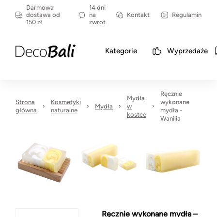
Darmowa
14 dni
dostawa od
na
Kontakt
Regulamin
150 zł
zwrot
Kategorie
Wyprzedaże
Ręcznie
Mydła
Strona
Kosmetyki
wykonane
Mydła
w
główna
naturalne
mydła -
kostce
Wanilia
Ręcznie wykonane mydła –