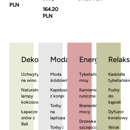
PLN
164.20
PLN
Dekoracje
Moda
Energia
Relaks
Uchwyty
Moda
Tybetańskie
Kadzidła
na wino
śródziemnomorska
misy
tybetański
Naturalne
Kapelusze
Kamienie
Pudry
lampy
z konpi
runiczne
do
kokosowe
kąpieli
Torby
Bransoletki
Łapacze
na
mocy
Dyfuzor
snów z
laptopa
kwiatowy
Drzewka
Bali
Torby i
szczęścia
Wosk