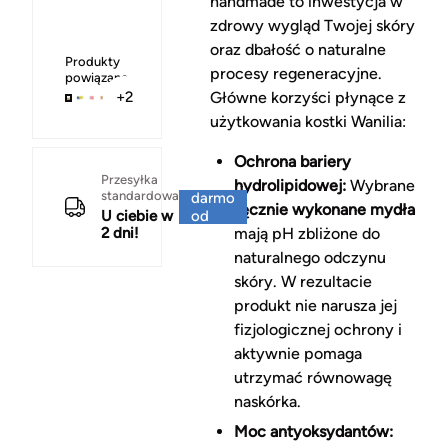
handmade to inwestycja w
zdrowy wygląd Twojej skóry
oraz dbałość o naturalne
Produkty
procesy regeneracyjne.
powiązane
Główne korzyści płynące z
+2
użytkowania kostki Wanilia:
Ochrona bariery
Za
Przesyłka
hydrolipidowej:
Wybrane
standardowa
darmo
ręcznie wykonane mydła
U ciebie w
od
2 dni!
mają pH zbliżone do
150 zł
naturalnego odczynu
skóry. W rezultacie
produkt nie narusza jej
fizjologicznej ochrony i
aktywnie pomaga
utrzymać równowagę
naskórka.
Moc antyoksydantów: