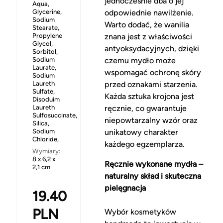
jednocześnie dba o jej
Aqua,
Glycerine,
odpowiednie nawilżenie.
Sodium
Warto dodać, że wanilia
Stearate,
Propylene
znana jest z właściwości
Glycol,
antyoksydacyjnych, dzięki
Sorbitol,
Sodium
czemu mydło może
Laurate,
wspomagać ochronę skóry
Sodium
Laureth
przed oznakami starzenia.
Sulfate,
Każda sztuka krojona jest
Disoduim
Laureth
ręcznie, co gwarantuje
Sulfosuccinate,
niepowtarzalny wzór oraz
Silica,
Sodium
unikatowy charakter
Chloride,
każdego egzemplarza.
Wymiary:
8 x 6,2 x
Ręcznie wykonane mydła –
2,1 cm
naturalny skład i skuteczna
pielęgnacja
19.40
PLN
Wybór kosmetyków