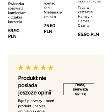
DEKORACYJNE
nomad
Świeczka
Taca w
sari -
sojowa z
kształcie
Niebieskie
kamieniami
Hamsy -
złe oko
- Czakra
Hamsa
korzenia
75.60
Czarna
59.90
PLN
85.90 PLN
PLN
Produkt nie
posiada
Dodaj
pierwszą
jeszcze opinii
opinię
Bądź pierwszy - oceń
produkt i napisz
opinię o sklepie