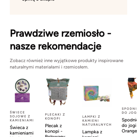
Prawdziwe rzemiosło -
nasze rekomendacje
Zobacz również inne wyjątkowe produkty inspirowane
naturalnymi materiałami i rzemiosłem.
SPODNI
ŚWIECE
DO JOG
PLECAKI Z
SOJOWE Z
LAMPKI Z
KONOPI
Spodni
KAMIENIAMI
KAMIENI
NATURALNYCH
do jogi
Plecak z
Świeca z
Orange
konopi -
Lampka z
kamieniami
Rolowany