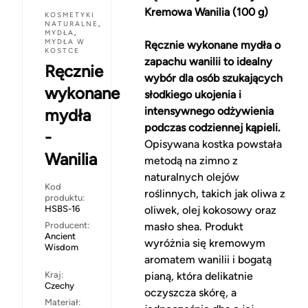
Kremowa Wanilia (100 g)
KOSMETYKI
NATURALNE
,
MYDŁA
,
MYDŁA W
Ręcznie wykonane mydła o
KOSTCE
zapachu wanilii to idealny
Ręcznie
wybór dla osób szukających
wykonane
słodkiego ukojenia i
intensywnego odżywienia
mydła
podczas codziennej kąpieli.
-
Opisywana kostka powstała
Wanilia
metodą na zimno z
naturalnych olejów
Kod
roślinnych, takich jak oliwa z
produktu:
HSBS-16
oliwek, olej kokosowy oraz
Producent:
masło shea. Produkt
Ancient
wyróżnia się kremowym
Wisdom
aromatem wanilii i bogatą
Kraj:
pianą, która delikatnie
Czechy
oczyszcza skórę, a
Materiał: