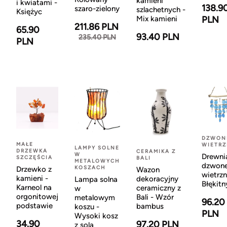
kamieni
i kwiatami -
138.9
szaro-zielony
szlachetnych -
Księżyc
Mix kamieni
PLN
211.86 PLN
65.90
93.40 PLN
235.40 PLN
PLN
DZWON
MAŁE
WIETR
LAMPY SOLNE
DRZEWKA
CERAMIKA Z
W
Drewni
SZCZĘŚCIA
BALI
METALOWYCH
dzwon
KOSZACH
Drzewko z
Wazon
wietrzn
kamieni -
dekoracyjny
Lampa solna
Błękitn
Karneol na
ceramiczny z
w
orgonitowej
Bali - Wzór
metalowym
96.20
podstawie
bambus
koszu -
PLN
Wysoki kosz
34.90
97.20 PLN
z solą