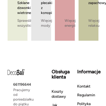
Szklane
plecaki
zapachow
dzwonki
z
wietrzne
konopi
Sprawdź
Więcej
Więcej
Więcej
wszystkie
mody
energii
relaksu
Obsługa
Informacje
klienta
661196644
Kontakt
Pracujemy
Koszty
od
Regulamin
dostawy
poniedziałku
Polityka
do piątku
Jak