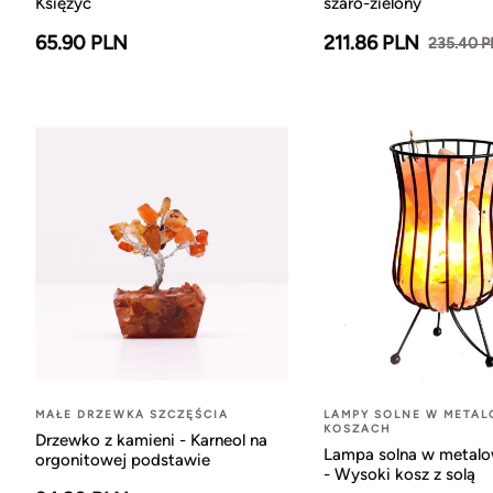
Księżyc
szaro-zielony
65.90 PLN
211.86 PLN
235.40 
MAŁE DRZEWKA SZCZĘŚCIA
LAMPY SOLNE W META
KOSZACH
Drzewko z kamieni - Karneol na
Lampa solna w metal
orgonitowej podstawie
- Wysoki kosz z solą