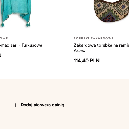
ŻOWE
TOREBKI ŻAKARDOWE
omad sari - Turkusowa
Żakardowa torebka na ramię
Aztec
N
114.40 PLN
Dodaj pierwszą opinię