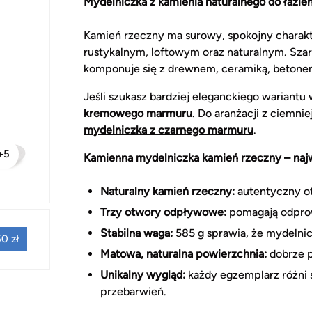
Mydelniczka z kamienia naturalnego do łazien
Kamień rzeczny ma surowy, spokojny charakter
rustykalnym, loftowym oraz naturalnym. Szar
komponuje się z drewnem, ceramiką, betonem
Jeśli szukasz bardziej eleganckiego wariantu 
kremowego marmuru
. Do aranżacji z ciemn
mydelniczka z czarnego marmuru
.
+5
Kamienna mydelniczka kamień rzeczny – najw
Naturalny kamień rzeczny:
autentyczny ot
Trzy otwory odpływowe:
pomagają odprow
Stabilna waga:
585 g sprawia, że mydelnic
0 zł
Matowa, naturalna powierzchnia:
dobrze p
Unikalny wygląd:
każdy egzemplarz różni 
przebarwień.