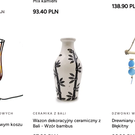
Mix kamieni
138.90 P
93.40 PLN
PLN
LOWYCH
CERAMIKA Z BALI
DZWONKI W
Wazon dekoracyjny ceramiczny z
Drewniany 
owym koszu
Bali - Wzór bambus
Błękitny