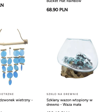
Bucket Hat Rainbow
LN
68.90 PLN
IETRZNE
SZKŁO NA DREWNIE
dzwonek wietrzny -
Szklany wazon wtopiony w
drewno - Waza mała