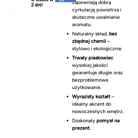
zapewniają dobrą
2 dni!
150 zł
cyrkulację powietrza i
skuteczne uwalnianie
aromatu.
Naturalny skład,
bez
zbędnej chemii
–
stylowo i ekologicznie.
Trwały piaskowiec
wysokiej jakości
gwarantuje długie oraz
bezproblemowe
użytkowanie.
Wyrazisty kształt
–
idealny akcent do
nowoczesnych wnętrz.
Doskonały
pomysł na
prezent.