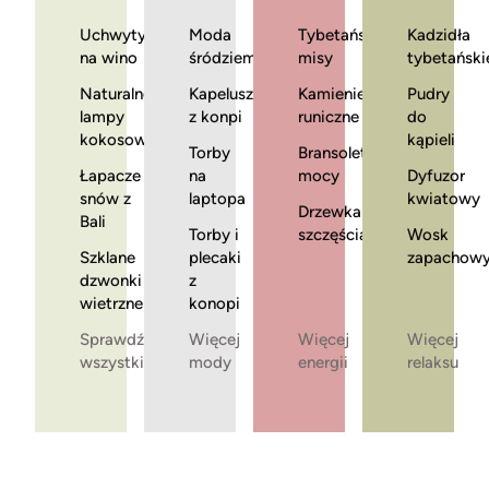
Uchwyty
Moda
Tybetańskie
Kadzidła
na wino
śródziemnomorska
misy
tybetański
Naturalne
Kapelusze
Kamienie
Pudry
lampy
z konpi
runiczne
do
kokosowe
kąpieli
Torby
Bransoletki
Łapacze
na
mocy
Dyfuzor
snów z
laptopa
kwiatowy
Drzewka
Bali
Torby i
szczęścia
Wosk
Szklane
plecaki
zapachow
dzwonki
z
wietrzne
konopi
Sprawdź
Więcej
Więcej
Więcej
wszystkie
mody
energii
relaksu