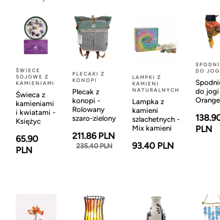
SPODNI
ŚWIECE
DO JOG
PLECAKI Z
SOJOWE Z
LAMPKI Z
KONOPI
Spodni
KAMIENIAMI
KAMIENI
NATURALNYCH
do jogi
Plecak z
Świeca z
Orange
konopi -
Lampka z
kamieniami
Rolowany
kamieni
i kwiatami -
138.9
szaro-zielony
szlachetnych -
Księżyc
Mix kamieni
PLN
211.86 PLN
65.90
93.40 PLN
235.40 PLN
PLN