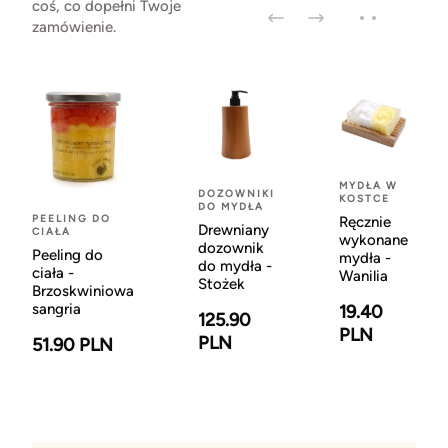
coś, co dopełni Twoje
zamówienie.
MYDŁA W
DOZOWNIKI
KOSTCE
DO MYDŁA
PEELING DO
Ręcznie
Drewniany
CIAŁA
wykonane
dozownik
Peeling do
mydła -
do mydła -
ciała -
Wanilia
Stożek
Brzoskwiniowa
sangria
19.40
125.90
PLN
PLN
51.90 PLN