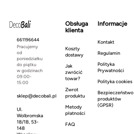
Obsługa
Informacje
klienta
661196644
Kontakt
Pracujemy
Koszty
od
Regulamin
dostawy
poniedziałku
Polityka
do piątku
Jak
Prywatności
w godzinach
zwrócić
09:00-
towar?
Polityka cookies
15:00
Zwrot
Bezpieczeństwo
sklep@decobali.pl
produktu
produktów
(GPSR)
Metody
Ul.
płatności
Wolbromska
18/1B, 53-
FAQ
148