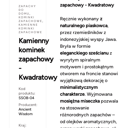
zapachowy - Kwadratowy
ZAPACHY
DO
DOMU
,
KOMINKI
Ręcznie wykonany
z
ZAPACHOWE
,
KAMIENNE
naturalnego piaskowca
,
KOMINKI
przez rzemieślników z
ZAPACHOWE
Kamienny
indonezyjskiej wyspy Jawa.
Bryła w formie
kominek
eleganckiego sześcianu
z
zapachowy
wyrytym spiralnym
-
motywem i prostokątnym
otworem na froncie stanowi
Kwadratowy
wyjątkową dekorację o
minimalistycznym
Kod
produktu:
charakterze
. Wyjmowana
SSOB-04
mosiężna miseczka
pozwala
Producent:
na stosowanie
Ancient
Wisdom
różnorodnych zapachów –
od olejków aromatycznych,
Kraj: