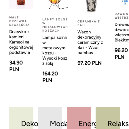
DZWON
MAŁE
WIETR
LAMPY SOLNE
DRZEWKA
CERAMIKA Z
W
Drewni
SZCZĘŚCIA
BALI
METALOWYCH
dzwon
KOSZACH
Drzewko z
Wazon
wietrzn
kamieni -
dekoracyjny
Lampa solna
Błękitn
Karneol na
ceramiczny z
w
orgonitowej
Bali - Wzór
metalowym
96.20
podstawie
bambus
koszu -
PLN
Wysoki kosz
34.90
97.20 PLN
z solą
PLN
164.20
PLN
Dekoracje
Moda
Energia
Relaks