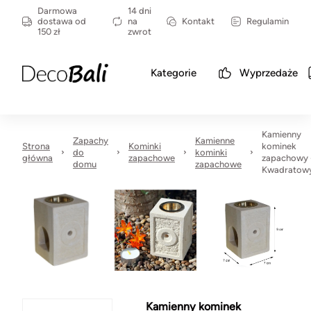
Darmowa
14 dni
dostawa od
na
Kontakt
Regulamin
150 zł
zwrot
Kategorie
Wyprzedaże
Kamienny
Zapachy
Kamienne
Strona
Kominki
kominek
do
kominki
główna
zapachowe
zapachowy 
domu
zapachowe
Kwadratow
Kamienny kominek