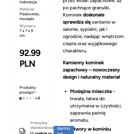
przez woski zapachowe, aż
Indonezja
po pachnące granulki.
Materiał:
Piaskowiec,
Kominek
doskonale
mosiądz
sprawdza się
zarówno w
Wymiary:
salonie, sypialni, jak i
7 x 7 x 9
cm
ogrodzie, nadając wnętrzom
ciepła oraz wyjątkowego
92.99
charakteru.
PLN
Kamienny kominek
zapachowy – nowoczesny
design i naturalny materiał
Produkty
Mosiężna miseczka
–
powiązane
+4
trwała, łatwa do
utrzymania w czystości,
zapewnia pełnię
aromatu.
Za
Przesyłka
standardowa
darmo
Otwory w kominku
U ciebie w
od