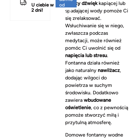
Kojący dźwięk
kapiącej lub
U ciebie w
od
2 dni!
150 zł
spadającej wody pomoże Ci
się zrelaksować.
Wsłuchiwanie się w niego,
zwłaszcza podczas
medytacji, może również
pomóc Ci uwolnić się od
napięcia lub stresu
.
Fontanna działa również
jako naturalny
nawilżacz
,
dodając wilgoci do
powietrza w suchym
środowisku. Dodatkowo
zawiera
wbudowane
oświetlenie
, co z pewnością
pomoże stworzyć miłą i
przytulną atmosferę.
Domowe fontanny wodne