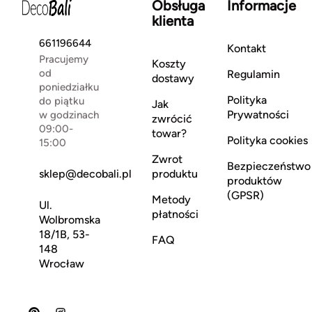
Obsługa
Informacje
klienta
661196644
Kontakt
Pracujemy
Koszty
od
Regulamin
dostawy
poniedziałku
Polityka
do piątku
Jak
Prywatności
w godzinach
zwrócić
09:00-
towar?
Polityka cookies
15:00
Zwrot
Bezpieczeństwo
sklep@decobali.pl
produktu
produktów
(GPSR)
Metody
Ul.
płatności
Wolbromska
18/1B, 53-
FAQ
148
Wrocław