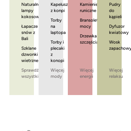
Naturalne
Kapelusze
Kamienie
Pudry
lampy
z konpi
runiczne
do
kokosowe
kąpieli
Torby
Bransoletki
Łapacze
na
mocy
Dyfuzor
snów z
laptopa
kwiatowy
Drzewka
Bali
Torby i
szczęścia
Wosk
Szklane
plecaki
zapachow
dzwonki
z
wietrzne
konopi
Sprawdź
Więcej
Więcej
Więcej
wszystkie
mody
energii
relaksu