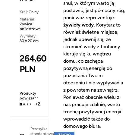
shui, w którym warto ją
postawić, jest północny róg,
Kraj:
Chiny
ponieważ reprezentuje
Materiał:
Żywica
żywioły wody
. Korytarz to
poliestrowa
również świetne miejsce,
Wymiary:
jednak upewnij się, że
30 x 20 cm
strumień wody z fontanny
kieruje się ku wnętrzu
264.60
domu, co zachęca
PLN
pozytywną energię do
pozostania Twoim
otoczeniu i nie wypływania
z powrotem na zewnątrz.
Produkty
Ponieważ obecnie wielu z
powiązane
+2
nas pracuje zdalnie, warto
trochę pozytywnej energii
wprowadzić także do
domowego biura.
Za
Przesyłka
standardowa
darmo