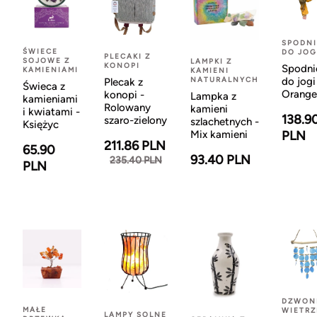
SPODNI
ŚWIECE
DO JOG
PLECAKI Z
SOJOWE Z
LAMPKI Z
KONOPI
Spodni
KAMIENIAMI
KAMIENI
NATURALNYCH
do jogi
Plecak z
Świeca z
Orange
konopi -
Lampka z
kamieniami
Rolowany
kamieni
i kwiatami -
138.9
szaro-zielony
szlachetnych -
Księżyc
Mix kamieni
PLN
211.86 PLN
65.90
93.40 PLN
235.40 PLN
PLN
DZWON
MAŁE
WIETR
LAMPY SOLNE