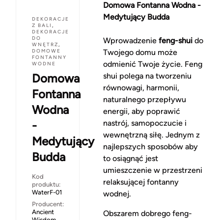
Domowa Fontanna Wodna -
Medytujący Budda
DEKORACJE
Z BALI
,
DEKORACJE
DO
Wprowadzenie
feng-shui
do
WNĘTRZ
,
DOMOWE
Twojego domu może
FONTANNY
odmienić Twoje życie. Feng
WODNE
Domowa
shui polega na tworzeniu
równowagi, harmonii,
Fontanna
naturalnego przepływu
Wodna
energii, aby poprawić
-
nastrój, samopoczucie i
wewnętrzną siłę. Jednym z
Medytujący
najlepszych sposobów aby
Budda
to osiągnąć jest
umieszczenie w przestrzeni
Kod
relaksującej fontanny
produktu:
WaterF-01
wodnej.
Producent:
Ancient
Obszarem dobrego feng-
Wisdom