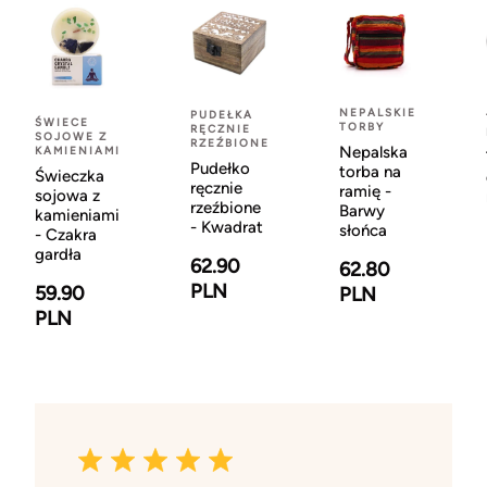
NEPALSKIE
PUDEŁKA
ŚWIECE
TORBY
RĘCZNIE
SOJOWE Z
RZEŹBIONE
Nepalska
KAMIENIAMI
Pudełko
torba na
Świeczka
ręcznie
ramię -
sojowa z
rzeźbione
Barwy
kamieniami
- Kwadrat
słońca
- Czakra
gardła
62.90
62.80
PLN
59.90
PLN
PLN