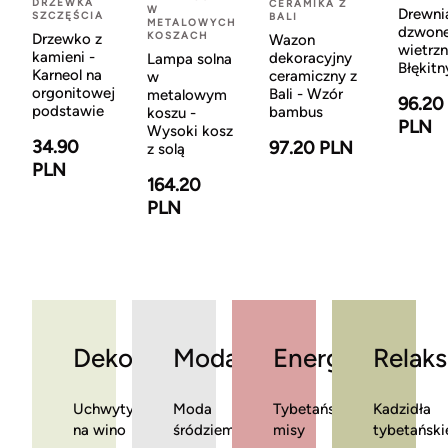
DRZEWKA
CERAMIKA Z
W
Drewni
SZCZĘŚCIA
BALI
METALOWYCH
dzwon
KOSZACH
Drzewko z
Wazon
wietrzn
kamieni -
dekoracyjny
Lampa solna
Błękitn
Karneol na
ceramiczny z
w
orgonitowej
Bali - Wzór
metalowym
96.20
podstawie
bambus
koszu -
PLN
Wysoki kosz
34.90
97.20 PLN
z solą
PLN
164.20
PLN
Dekoracje
Moda
Energia
Relaks
Uchwyty
Moda
Tybetańskie
Kadzidła
na wino
śródziemnomorska
misy
tybetański