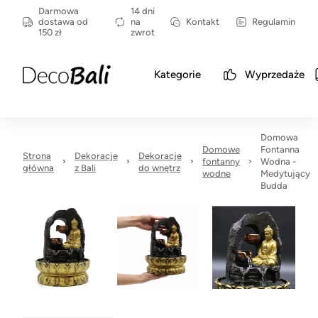
Darmowa
14 dni
dostawa od
na
Kontakt
Regulamin
150 zł
zwrot
Kategorie
Wyprzedaże
Domowa
Domowe
Fontanna
Strona
Dekoracje
Dekoracje
fontanny
Wodna -
główna
z Bali
do wnętrz
wodne
Medytujący
Budda