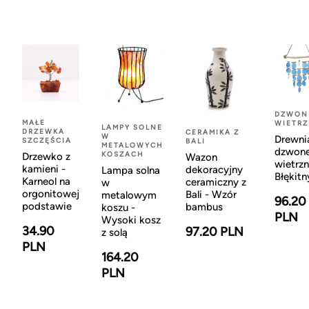
DZWON
MAŁE
WIETR
LAMPY SOLNE
DRZEWKA
CERAMIKA Z
W
Drewni
SZCZĘŚCIA
BALI
METALOWYCH
dzwon
KOSZACH
Drzewko z
Wazon
wietrzn
kamieni -
dekoracyjny
Lampa solna
Błękitn
Karneol na
ceramiczny z
w
orgonitowej
Bali - Wzór
metalowym
96.20
podstawie
bambus
koszu -
PLN
Wysoki kosz
34.90
97.20 PLN
z solą
PLN
164.20
PLN