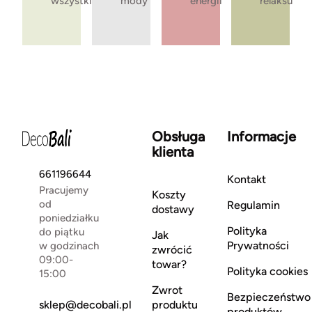
wszystkie
mody
energii
relaksu
Obsługa
Informacje
klienta
661196644
Kontakt
Pracujemy
Koszty
od
Regulamin
dostawy
poniedziałku
Polityka
do piątku
Jak
Prywatności
w godzinach
zwrócić
09:00-
towar?
Polityka cookies
15:00
Zwrot
Bezpieczeństwo
sklep@decobali.pl
produktu
produktów