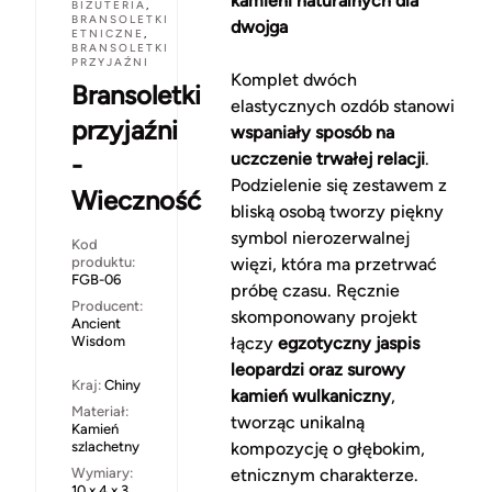
kamieni naturalnych dla
BIŻUTERIA
,
BRANSOLETKI
dwojga
ETNICZNE
,
BRANSOLETKI
PRZYJAŹNI
Komplet dwóch
Bransoletki
elastycznych ozdób stanowi
przyjaźni
wspaniały sposób na
uczczenie trwałej relacji
.
-
Podzielenie się zestawem z
Wieczność
bliską osobą tworzy piękny
symbol nierozerwalnej
Kod
produktu:
więzi, która ma przetrwać
FGB-06
próbę czasu. Ręcznie
Producent:
skomponowany projekt
Ancient
Wisdom
łączy
egzotyczny jaspis
leopardzi oraz surowy
Kraj:
Chiny
kamień wulkaniczny
,
Materiał:
tworząc unikalną
Kamień
szlachetny
kompozycję o głębokim,
Wymiary:
etnicznym charakterze.
10 x 4 x 3