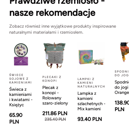
Prawdziwe rzemiosło -
nasze rekomendacje
Zobacz również inne wyjątkowe produkty inspirowane
naturalnymi materiałami i rzemiosłem.
SPODNI
ŚWIECE
DO JOG
PLECAKI Z
SOJOWE Z
LAMPKI Z
KONOPI
Spodni
KAMIENIAMI
KAMIENI
NATURALNYCH
do jogi
Plecak z
Świeca z
Orange
konopi -
Lampka z
kamieniami
Rolowany
kamieni
i kwiatami -
138.9
szaro-zielony
szlachetnych -
Księżyc
Mix kamieni
PLN
211.86 PLN
65.90
93.40 PLN
235.40 PLN
PLN