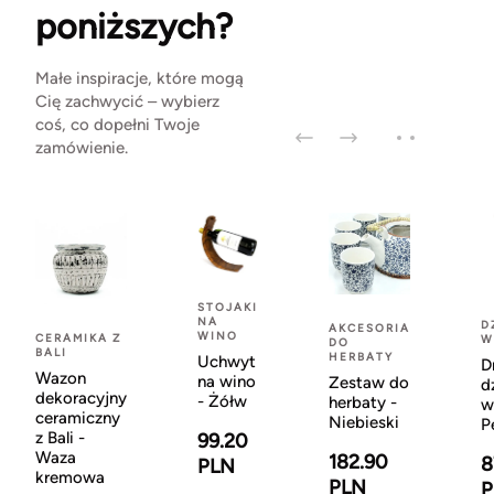
poniższych?
Małe inspiracje, które mogą
Cię zachwycić – wybierz
coś, co dopełni Twoje
zamówienie.
STOJAKI
NA
D
AKCESORIA
WINO
CERAMIKA Z
W
DO
BALI
HERBATY
Uchwyt
D
Wazon
na wino
Zestaw do
d
dekoracyjny
- Żółw
herbaty -
w
ceramiczny
Niebieski
P
z Bali -
99.20
Waza
182.90
8
PLN
kremowa
PLN
P