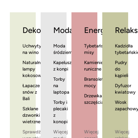
Dekoracje
Moda
Energia
Relaks
Uchwyty
Moda
Tybetańskie
Kadzidła
na wino
śródziemnomorska
misy
tybetański
Naturalne
Kapelusze
Kamienie
Pudry
lampy
z konpi
runiczne
do
kokosowe
kąpieli
Torby
Bransoletki
Łapacze
na
mocy
Dyfuzor
snów z
laptopa
kwiatowy
Drzewka
Bali
Torby i
szczęścia
Wosk
Szklane
plecaki
zapachow
dzwonki
z
wietrzne
konopi
Sprawdź
Więcej
Więcej
Więcej