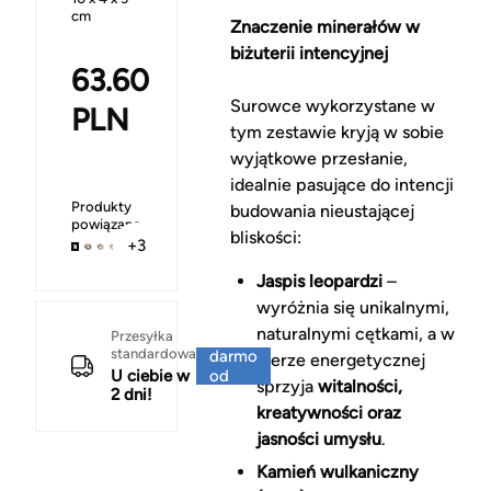
cm
Znaczenie minerałów w
biżuterii intencyjnej
63.60
Surowce wykorzystane w
PLN
tym zestawie kryją w sobie
wyjątkowe przesłanie,
idealnie pasujące do intencji
Produkty
budowania nieustającej
powiązane
bliskości:
+3
Jaspis leopardzi
–
wyróżnia się unikalnymi,
naturalnymi cętkami, a w
Za
Przesyłka
standardowa
darmo
sferze energetycznej
U ciebie w
od
sprzyja
witalności,
2 dni!
150 zł
kreatywności oraz
jasności umysłu
.
Kamień wulkaniczny