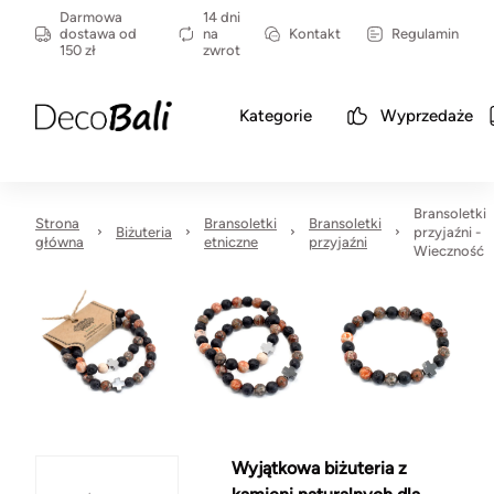
Darmowa
14 dni
dostawa od
na
Kontakt
Regulamin
150 zł
zwrot
Kategorie
Wyprzedaże
Bransoletki
Strona
Bransoletki
Bransoletki
Biżuteria
przyjaźni -
główna
etniczne
przyjaźni
Wieczność
Wyjątkowa biżuteria z