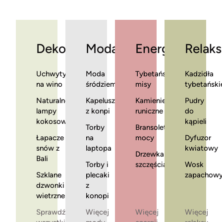
Dekoracje
Moda
Energia
Relaks
Uchwyty
Moda
Tybetańskie
Kadzidła
na wino
śródziemnomorska
misy
tybetański
Naturalne
Kapelusze
Kamienie
Pudry
lampy
z konpi
runiczne
do
kokosowe
kąpieli
Torby
Bransoletki
Łapacze
na
mocy
Dyfuzor
snów z
laptopa
kwiatowy
Drzewka
Bali
Torby i
szczęścia
Wosk
Szklane
plecaki
zapachow
dzwonki
z
wietrzne
konopi
Sprawdź
Więcej
Więcej
Więcej