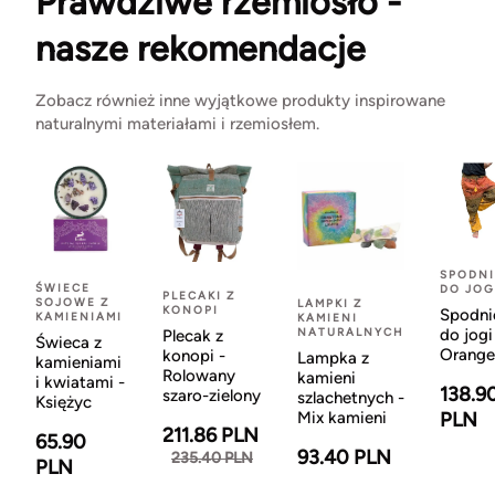
Prawdziwe rzemiosło -
nasze rekomendacje
Zobacz również inne wyjątkowe produkty inspirowane
naturalnymi materiałami i rzemiosłem.
SPODNI
ŚWIECE
DO JOG
PLECAKI Z
SOJOWE Z
LAMPKI Z
KONOPI
Spodni
KAMIENIAMI
KAMIENI
NATURALNYCH
do jogi
Plecak z
Świeca z
Orange
konopi -
Lampka z
kamieniami
Rolowany
kamieni
i kwiatami -
138.9
szaro-zielony
szlachetnych -
Księżyc
Mix kamieni
PLN
211.86 PLN
65.90
93.40 PLN
235.40 PLN
PLN