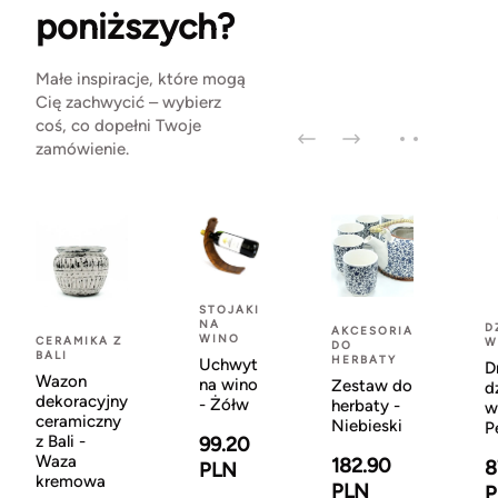
poniższych?
Małe inspiracje, które mogą
Cię zachwycić – wybierz
coś, co dopełni Twoje
zamówienie.
STOJAKI
NA
D
AKCESORIA
WINO
CERAMIKA Z
W
DO
BALI
HERBATY
Uchwyt
D
Wazon
na wino
Zestaw do
d
dekoracyjny
- Żółw
herbaty -
w
ceramiczny
Niebieski
P
z Bali -
99.20
Waza
182.90
8
PLN
kremowa
PLN
P