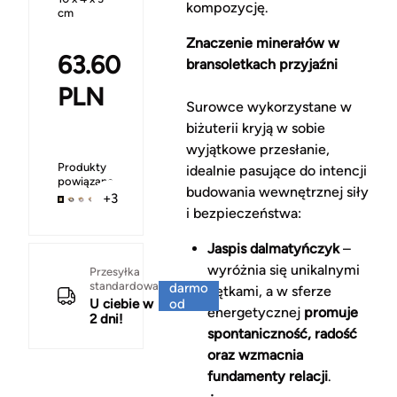
kompozycję.
cm
Znaczenie minerałów w
63.60
bransoletkach przyjaźni
PLN
Surowce wykorzystane w
biżuterii kryją w sobie
wyjątkowe przesłanie,
Produkty
idealnie pasujące do intencji
powiązane
budowania wewnętrznej siły
+3
i bezpieczeństwa:
Jaspis dalmatyńczyk
–
wyróżnia się unikalnymi
Za
Przesyłka
standardowa
darmo
cętkami, a w sferze
U ciebie w
od
energetycznej
promuje
2 dni!
150 zł
spontaniczność, radość
oraz wzmacnia
fundamenty relacji
.