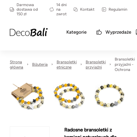
Darmowa
14 dni
dostawa od
na
Kontakt
Regulamin
150 zł
zwrot
Kategorie
Wyprzedaże
Bransoletki
Strona
Bransoletki
Bransoletki
Biżuteria
przyjaźni -
główna
etniczne
przyjaźni
Ochrona
Radosne bransoletki z