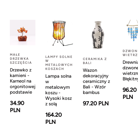
DZWON
MAŁE
WIETR
LAMPY SOLNE
DRZEWKA
CERAMIKA Z
W
Drewni
SZCZĘŚCIA
BALI
METALOWYCH
dzwon
KOSZACH
Drzewko z
Wazon
wietrzn
kamieni -
dekoracyjny
Lampa solna
Błękitn
Karneol na
ceramiczny z
w
orgonitowej
Bali - Wzór
metalowym
96.20
podstawie
bambus
koszu -
PLN
Wysoki kosz
34.90
97.20 PLN
z solą
PLN
164.20
PLN