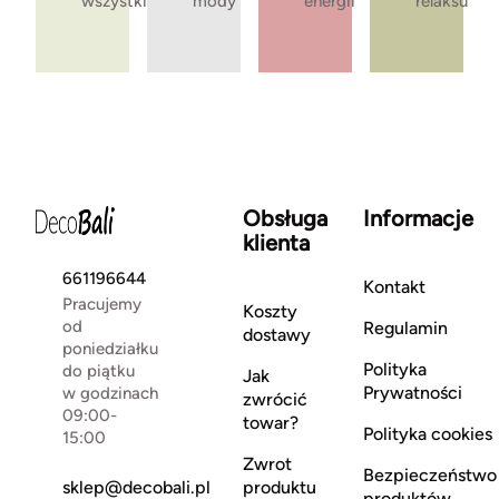
wszystkie
mody
energii
relaksu
Obsługa
Informacje
klienta
661196644
Kontakt
Pracujemy
Koszty
od
Regulamin
dostawy
poniedziałku
Polityka
do piątku
Jak
Prywatności
w godzinach
zwrócić
09:00-
towar?
Polityka cookies
15:00
Zwrot
Bezpieczeństwo
sklep@decobali.pl
produktu
produktów