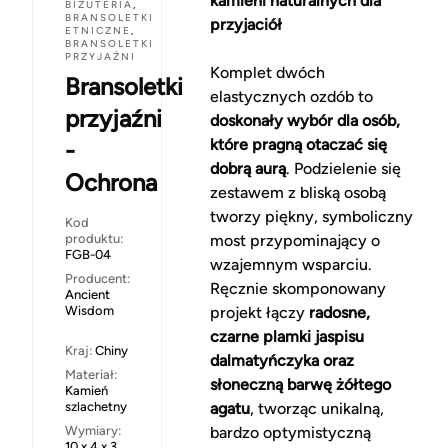
kamieni naturalnych dla
BIŻUTERIA
,
BRANSOLETKI
przyjaciół
ETNICZNE
,
BRANSOLETKI
PRZYJAŹNI
Komplet dwóch
Bransoletki
elastycznych ozdób to
przyjaźni
doskonały wybór dla osób,
które pragną otaczać się
-
dobrą aurą
. Podzielenie się
Ochrona
zestawem z bliską osobą
tworzy piękny, symboliczny
Kod
produktu:
most przypominający o
FGB-04
wzajemnym wsparciu.
Producent:
Ręcznie skomponowany
Ancient
Wisdom
projekt łączy
radosne,
czarne plamki jaspisu
Kraj:
Chiny
dalmatyńczyka oraz
Materiał:
słoneczną barwę żółtego
Kamień
szlachetny
agatu
, tworząc unikalną,
Wymiary:
bardzo optymistyczną
10 x 4 x 3