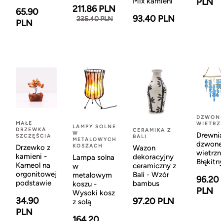
Mix kamieni
PLN
211.86 PLN
65.90
93.40 PLN
235.40 PLN
PLN
DZWON
MAŁE
WIETR
LAMPY SOLNE
DRZEWKA
CERAMIKA Z
W
Drewni
SZCZĘŚCIA
BALI
METALOWYCH
dzwon
KOSZACH
Drzewko z
Wazon
wietrzn
kamieni -
dekoracyjny
Lampa solna
Błękitn
Karneol na
ceramiczny z
w
orgonitowej
Bali - Wzór
metalowym
96.20
podstawie
bambus
koszu -
PLN
Wysoki kosz
34.90
97.20 PLN
z solą
PLN
164.20