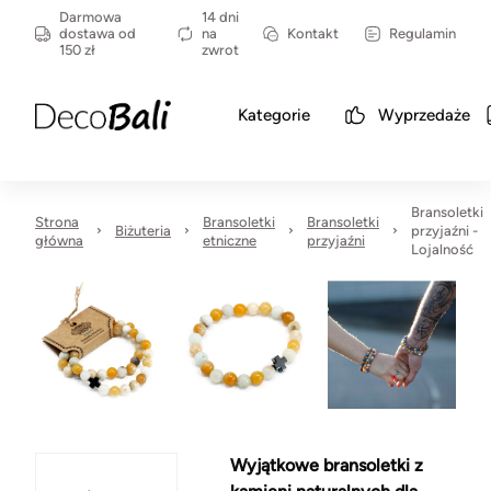
Darmowa
14 dni
dostawa od
na
Kontakt
Regulamin
150 zł
zwrot
Kategorie
Wyprzedaże
Bransoletki
Strona
Bransoletki
Bransoletki
Biżuteria
przyjaźni -
główna
etniczne
przyjaźni
Lojalność
Wyjątkowe bransoletki z