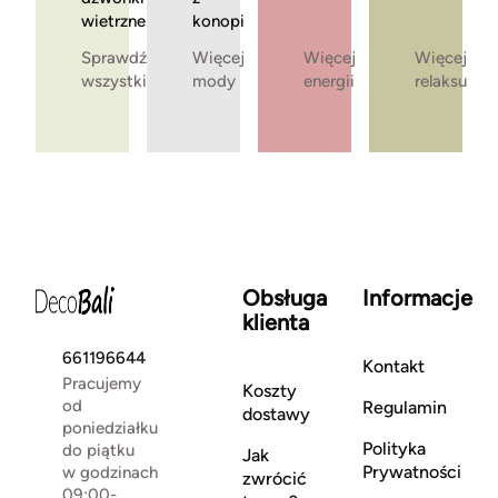
wietrzne
konopi
Sprawdź
Więcej
Więcej
Więcej
wszystkie
mody
energii
relaksu
Obsługa
Informacje
klienta
661196644
Kontakt
Pracujemy
Koszty
od
Regulamin
dostawy
poniedziałku
Polityka
do piątku
Jak
Prywatności
w godzinach
zwrócić
09:00-