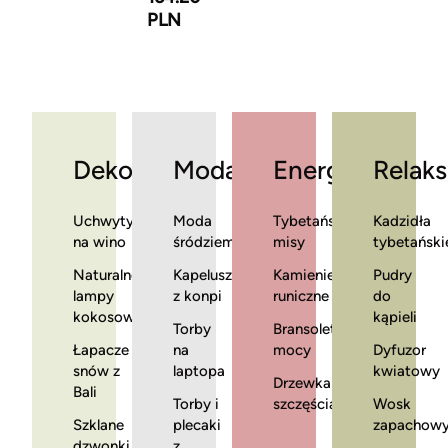
PLN
Dekoracje
Moda
Energia
Relaks
Uchwyty
Moda
Tybetańskie
Kadzidła
na wino
śródziemnomorska
misy
tybetański
Naturalne
Kapelusze
Kamienie
Pudry
lampy
z konpi
runiczne
do
kokosowe
kąpieli
Torby
Bransoletki
Łapacze
na
mocy
Dyfuzor
snów z
laptopa
kwiatowy
Drzewka
Bali
Torby i
szczęścia
Wosk
Szklane
plecaki
zapachow
dzwonki
z