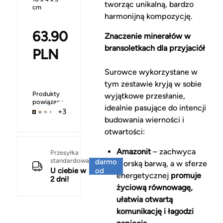
tworząc unikalną, bardzo
cm
harmonijną kompozycję.
63.90
Znaczenie minerałów w
bransoletkach dla przyjaciół
PLN
Surowce wykorzystane w
tym zestawie kryją w sobie
Produkty
wyjątkowe przesłanie,
powiązane
idealnie pasujące do intencji
+3
budowania wierności i
otwartości:
Amazonit
– zachwyca
Za
Przesyłka
standardowa
darmo
morską barwą, a w sferze
U ciebie w
od
energetycznej
promuje
2 dni!
150 zł
życiową równowagę,
ułatwia otwartą
komunikację i łagodzi