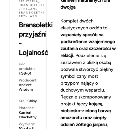
kamieni naturalnych dla
BIŻUTERIA
,
BRANSOLETKI
dwojga
ETNICZNE
,
BRANSOLETKI
PRZYJAŹNI
Komplet dwóch
Bransoletki
elastycznych ozdób to
przyjaźni
wspaniały sposób na
podkreślenie wzajemnego
-
zaufania oraz szczerości w
Lojalność
relacji
. Podzielenie się
zestawem z bliską osobą
Kod
produktu:
pozwala stworzyć piękny,
FGB-01
symboliczny most
Producent:
przypominający o
Ancient
Wisdom
duchowym wsparciu.
Ręcznie skomponowany
Kraj:
Chiny
projekt łączy
kojącą,
Materiał:
niebiesko-zieloną barwę
Kamień
szlachetny
amazonitu oraz ciepły
Wymiary:
odcień żółtego jaspisu
,
10 x 4 x 3