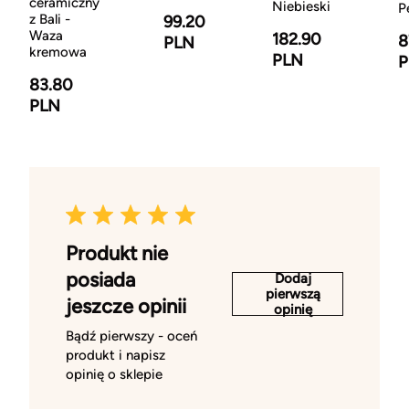
ceramiczny
Niebieski
P
z Bali -
99.20
Waza
182.90
8
PLN
kremowa
PLN
P
83.80
PLN
Produkt nie
posiada
Dodaj
pierwszą
jeszcze opinii
opinię
Bądź pierwszy - oceń
produkt i napisz
opinię o sklepie