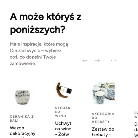
A może któryś z
poniższych?
Małe inspiracje, które mogą
Cię zachwycić – wybierz
coś, co dopełni Twoje
zamówienie.
STOJAKI
NA
D
AKCESORIA
WINO
CERAMIKA Z
W
DO
BALI
HERBATY
Uchwyt
D
Wazon
na wino
Zestaw do
d
dekoracyjny
- Żółw
herbaty -
w