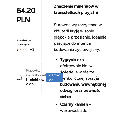
Znaczenie minerałów w
64.20
bransoletkach przyjaźni
PLN
Surowce wykorzystane w
biżuterii kryją w sobie
głębokie przesłanie, idealnie
Produkty
pasujące do intencji
powiązane
budowania życiowej siły:
+3
Tygrysie oko
–
efektownie lśni w
Za
Przesyłka
świetle, a w sferze
standardowa
darmo
symbolicznej sprzyja
U ciebie w
od
2 dni!
budowaniu wewnętrznej
150 zł
odwagi oraz pewności
siebie
.
Czarny kamień
–
wprowadza do