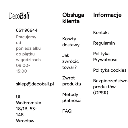
Obsługa
Informacje
klienta
661196644
Kontakt
Pracujemy
Koszty
od
Regulamin
dostawy
poniedziałku
Polityka
do piątku
Jak
Prywatności
w godzinach
zwrócić
09:00-
towar?
Polityka cookies
15:00
Zwrot
Bezpieczeństwo
sklep@decobali.pl
produktu
produktów
(GPSR)
Metody
Ul.
płatności
Wolbromska
18/1B, 53-
FAQ
148
Wrocław