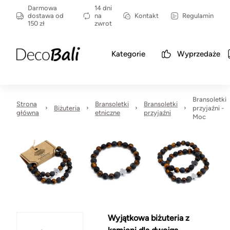
Darmowa
14 dni
dostawa od
na
Kontakt
Regulamin
150 zł
zwrot
Kategorie
Wyprzedaże
Bransoletki
Strona
Bransoletki
Bransoletki
Biżuteria
przyjaźni -
główna
etniczne
przyjaźni
Moc
Wyjątkowa biżuteria z