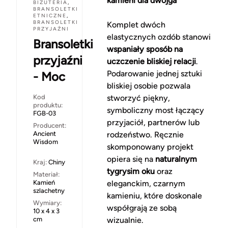
kamieni dla dwojga
BIŻUTERIA
,
BRANSOLETKI
ETNICZNE
,
BRANSOLETKI
Komplet dwóch
PRZYJAŹNI
elastycznych ozdób stanowi
Bransoletki
wspaniały sposób na
przyjaźni
uczczenie bliskiej relacji
.
Podarowanie jednej sztuki
- Moc
bliskiej osobie pozwala
Kod
stworzyć piękny,
produktu:
symboliczny most łączący
FGB-03
przyjaciół, partnerów lub
Producent:
Ancient
rodzeństwo. Ręcznie
Wisdom
skomponowany projekt
opiera się na
naturalnym
Kraj:
Chiny
tygrysim oku
oraz
Materiał:
Kamień
eleganckim, czarnym
szlachetny
kamieniu, które doskonale
Wymiary:
współgrają ze sobą
10 x 4 x 3
cm
wizualnie.