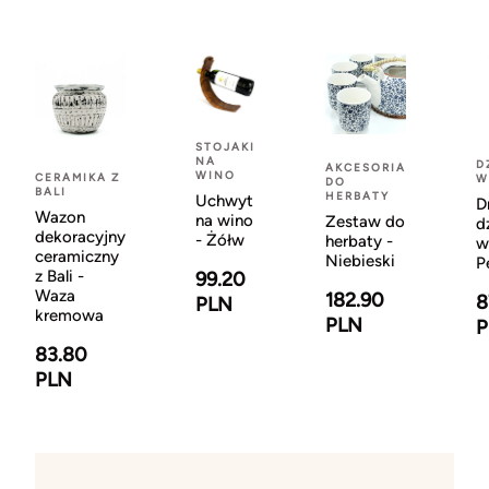
STOJAKI
NA
D
AKCESORIA
WINO
CERAMIKA Z
W
DO
BALI
HERBATY
Uchwyt
D
Wazon
na wino
Zestaw do
d
dekoracyjny
- Żółw
herbaty -
w
ceramiczny
Niebieski
P
z Bali -
99.20
Waza
182.90
8
PLN
kremowa
PLN
P
83.80
PLN