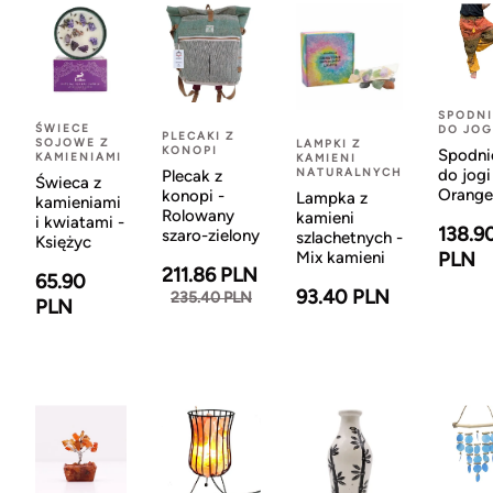
SPODNI
ŚWIECE
DO JOG
PLECAKI Z
SOJOWE Z
LAMPKI Z
KONOPI
Spodni
KAMIENIAMI
KAMIENI
NATURALNYCH
do jogi
Plecak z
Świeca z
Orange
konopi -
Lampka z
kamieniami
Rolowany
kamieni
i kwiatami -
138.9
szaro-zielony
szlachetnych -
Księżyc
Mix kamieni
PLN
211.86 PLN
65.90
93.40 PLN
235.40 PLN
PLN