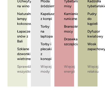
Uchwyty
Moda
Tybetańskie
Kadzidła
na wino
śródziemnomorska
misy
tybetański
Naturalne
Kapelusze
Kamienie
Pudry
lampy
z konpi
runiczne
do
kokosowe
kąpieli
Torby
Bransoletki
Łapacze
na
mocy
Dyfuzor
snów z
laptopa
kwiatowy
Drzewka
Bali
Torby i
szczęścia
Wosk
Szklane
plecaki
zapachow
dzwonki
z
wietrzne
konopi
Sprawdź
Więcej
Więcej
Więcej
wszystkie
mody
energii
relaksu