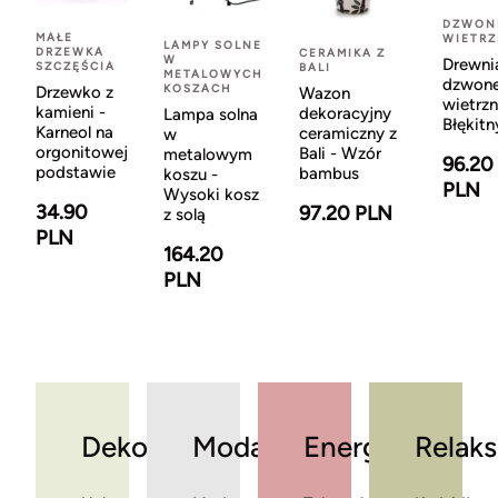
DZWON
MAŁE
WIETR
LAMPY SOLNE
DRZEWKA
CERAMIKA Z
W
Drewni
SZCZĘŚCIA
BALI
METALOWYCH
dzwon
KOSZACH
Drzewko z
Wazon
wietrzn
kamieni -
dekoracyjny
Lampa solna
Błękitn
Karneol na
ceramiczny z
w
orgonitowej
Bali - Wzór
metalowym
96.20
podstawie
bambus
koszu -
PLN
Wysoki kosz
34.90
97.20 PLN
z solą
PLN
164.20
PLN
Dekoracje
Moda
Energia
Relaks