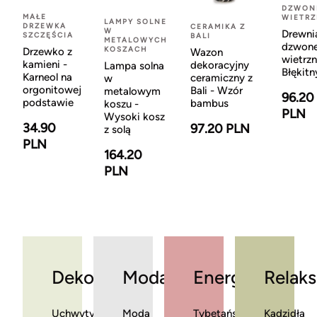
DZWON
MAŁE
WIETR
LAMPY SOLNE
DRZEWKA
CERAMIKA Z
W
Drewni
SZCZĘŚCIA
BALI
METALOWYCH
dzwon
KOSZACH
Drzewko z
Wazon
wietrzn
kamieni -
dekoracyjny
Lampa solna
Błękitn
Karneol na
ceramiczny z
w
orgonitowej
Bali - Wzór
metalowym
96.20
podstawie
bambus
koszu -
PLN
Wysoki kosz
34.90
97.20 PLN
z solą
PLN
164.20
PLN
Dekoracje
Moda
Energia
Relaks
Uchwyty
Moda
Tybetańskie
Kadzidła