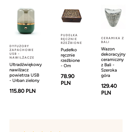
PUDEŁKA
CERAMIKA Z
RĘCZNIE
BALI
RZEŹBIONE
DYFUZORY
Wazon
Pudełko
ZAPACHOWE
dekoracyjny
USB -
ręcznie
NAWILŻACZE
ceramiczny
rzeźbione
Ultradźwiękowy
z Bali -
- Om
nawilżacz
Szeroka
powietrza USB
góra
78.90
- Urban zielony
PLN
129.40
115.80 PLN
PLN