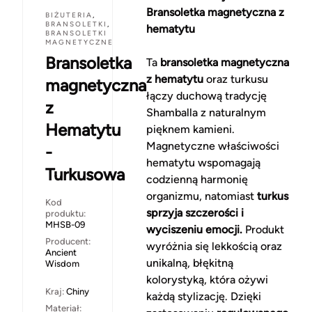
Bransoletka magnetyczna z
BIŻUTERIA
,
BRANSOLETKI
,
hematytu
BRANSOLETKI
MAGNETYCZNE
Bransoletka
Ta
bransoletka magnetyczna
z hematytu
oraz turkusu
magnetyczna
łączy duchową tradycję
z
Shamballa z naturalnym
Hematytu
pięknem kamieni.
Magnetyczne właściwości
-
hematytu wspomagają
Turkusowa
codzienną harmonię
organizmu, natomiast
turkus
Kod
sprzyja szczerości i
produktu:
MHSB-09
wyciszeniu emocji.
Produkt
Producent:
wyróżnia się lekkością oraz
Ancient
unikalną, błękitną
Wisdom
kolorystyką, która ożywi
Kraj:
Chiny
każdą stylizację. Dzięki
Materiał: