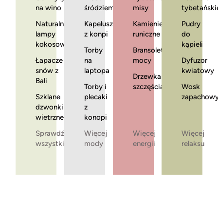
na wino
śródziemnomorska
misy
tybetański
Naturalne
Kapelusze
Kamienie
Pudry
lampy
z konpi
runiczne
do
kokosowe
kąpieli
Torby
Bransoletki
Łapacze
na
mocy
Dyfuzor
snów z
laptopa
kwiatowy
Drzewka
Bali
Torby i
szczęścia
Wosk
Szklane
plecaki
zapachow
dzwonki
z
wietrzne
konopi
Sprawdź
Więcej
Więcej
Więcej
wszystkie
mody
energii
relaksu