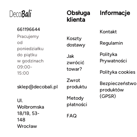
Obsługa
Informacje
klienta
661196644
Kontakt
Pracujemy
Koszty
od
Regulamin
dostawy
poniedziałku
Polityka
do piątku
Jak
Prywatności
w godzinach
zwrócić
09:00-
towar?
Polityka cookies
15:00
Zwrot
Bezpieczeństwo
sklep@decobali.pl
produktu
produktów
(GPSR)
Metody
Ul.
płatności
Wolbromska
18/1B, 53-
FAQ
148
Wrocław