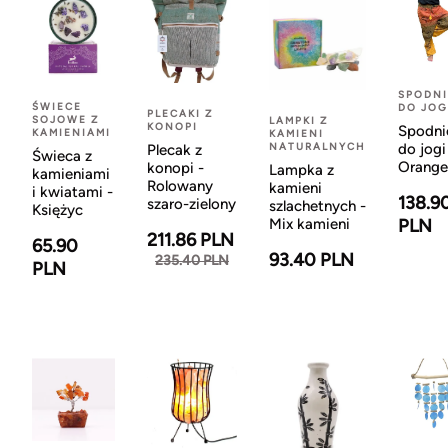
SPODNI
ŚWIECE
DO JOG
PLECAKI Z
SOJOWE Z
LAMPKI Z
KONOPI
Spodni
KAMIENIAMI
KAMIENI
NATURALNYCH
do jogi
Plecak z
Świeca z
Orange
konopi -
Lampka z
kamieniami
Rolowany
kamieni
i kwiatami -
138.9
szaro-zielony
szlachetnych -
Księżyc
Mix kamieni
PLN
211.86 PLN
65.90
93.40 PLN
235.40 PLN
PLN