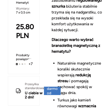
zastosowaniu
regulowanego
Hematyt
sznurka
biżuteria stabilnie
Wymiary:
trzyma się na nadgarstku, co
7 x 0,5 cm
przekłada się na wysoki
komfort użytkowania w
25.80
każdej sytuacji.
PLN
Dlaczego warto wybrać
bransoletkę magnetyczną z
hematytu?
Produkty
powiązane
Naturalnie magnetyczne
+7
koraliki skutecznie
wspierają
redukcję
stresu
i pomagają
Za
Przesyłka
zachować spokój w
standardowa
darmo
ciągu dnia.
U ciebie w
od
2 dni!
150 zł
Turkus jako kamień
równowagi
wzmacnia