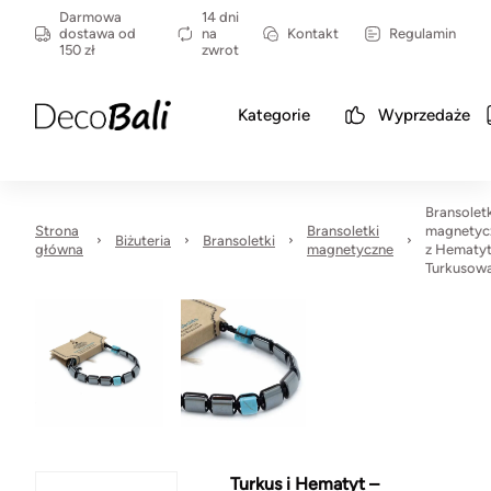
Darmowa
14 dni
dostawa od
na
Kontakt
Regulamin
150 zł
zwrot
Kategorie
Wyprzedaże
Bransolet
Strona
Bransoletki
magnetyc
Biżuteria
Bransoletki
główna
magnetyczne
z Hematyt
Turkusow
Turkus i Hematyt –