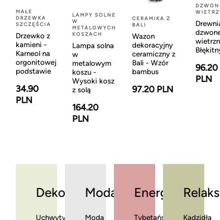
DZWON
MAŁE
WIETR
LAMPY SOLNE
DRZEWKA
CERAMIKA Z
W
Drewni
SZCZĘŚCIA
BALI
METALOWYCH
dzwon
KOSZACH
Drzewko z
Wazon
wietrzn
kamieni -
dekoracyjny
Lampa solna
Błękitn
Karneol na
ceramiczny z
w
orgonitowej
Bali - Wzór
metalowym
96.20
podstawie
bambus
koszu -
PLN
Wysoki kosz
34.90
97.20 PLN
z solą
PLN
164.20
PLN
Dekoracje
Moda
Energia
Relaks
Uchwyty
Moda
Tybetańskie
Kadzidła