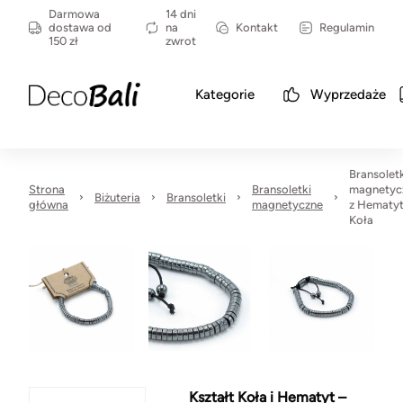
Darmowa
14 dni
dostawa od
na
Kontakt
Regulamin
150 zł
zwrot
Kategorie
Wyprzedaże
Bransolet
Strona
Bransoletki
magnetyc
Biżuteria
Bransoletki
główna
magnetyczne
z Hematyt
Koła
Kształt Koła i Hematyt –