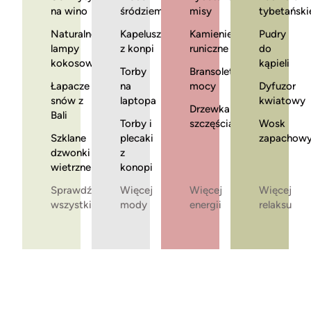
na wino
śródziemnomorska
misy
tybetański
Naturalne
Kapelusze
Kamienie
Pudry
lampy
z konpi
runiczne
do
kokosowe
kąpieli
Torby
Bransoletki
Łapacze
na
mocy
Dyfuzor
snów z
laptopa
kwiatowy
Drzewka
Bali
Torby i
szczęścia
Wosk
Szklane
plecaki
zapachow
dzwonki
z
wietrzne
konopi
Sprawdź
Więcej
Więcej
Więcej
wszystkie
mody
energii
relaksu