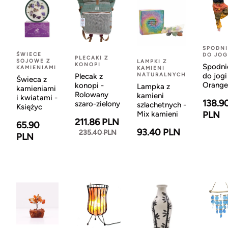
SPODNI
ŚWIECE
DO JOG
PLECAKI Z
SOJOWE Z
LAMPKI Z
KONOPI
Spodni
KAMIENIAMI
KAMIENI
NATURALNYCH
do jogi
Plecak z
Świeca z
Orange
konopi -
Lampka z
kamieniami
Rolowany
kamieni
i kwiatami -
138.9
szaro-zielony
szlachetnych -
Księżyc
Mix kamieni
PLN
211.86 PLN
65.90
93.40 PLN
235.40 PLN
PLN