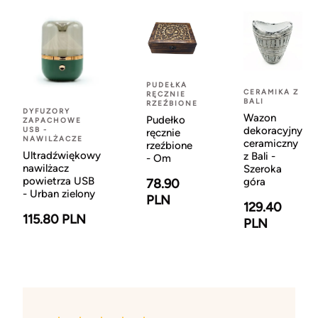
PUDEŁKA
CERAMIKA Z
RĘCZNIE
BALI
RZEŹBIONE
DYFUZORY
Wazon
Pudełko
ZAPACHOWE
dekoracyjny
USB -
ręcznie
NAWILŻACZE
ceramiczny
rzeźbione
Ultradźwiękowy
z Bali -
- Om
nawilżacz
Szeroka
powietrza USB
góra
78.90
- Urban zielony
PLN
129.40
115.80 PLN
PLN