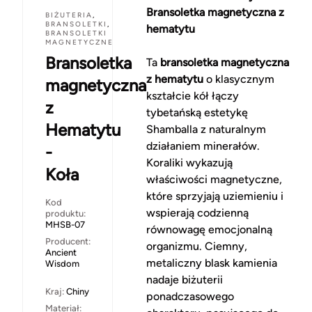
Bransoletka magnetyczna z
BIŻUTERIA
,
BRANSOLETKI
,
hematytu
BRANSOLETKI
MAGNETYCZNE
Bransoletka
Ta
bransoletka magnetyczna
z hematytu
o klasycznym
magnetyczna
kształcie kół łączy
z
tybetańską estetykę
Hematytu
Shamballa z naturalnym
działaniem minerałów.
-
Koraliki wykazują
Koła
właściwości magnetyczne,
które sprzyjają uziemieniu i
Kod
wspierają codzienną
produktu:
MHSB-07
równowagę emocjonalną
Producent:
organizmu. Ciemny,
Ancient
metaliczny blask kamienia
Wisdom
nadaje biżuterii
Kraj:
Chiny
ponadczasowego
Materiał: