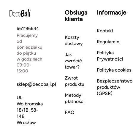
Obsługa
Informacje
klienta
661196644
Kontakt
Pracujemy
Koszty
od
Regulamin
dostawy
poniedziałku
Polityka
do piątku
Jak
Prywatności
w godzinach
zwrócić
09:00-
towar?
Polityka cookies
15:00
Zwrot
Bezpieczeństwo
sklep@decobali.pl
produktu
produktów
(GPSR)
Metody
Ul.
płatności
Wolbromska
18/1B, 53-
FAQ
148
Wrocław