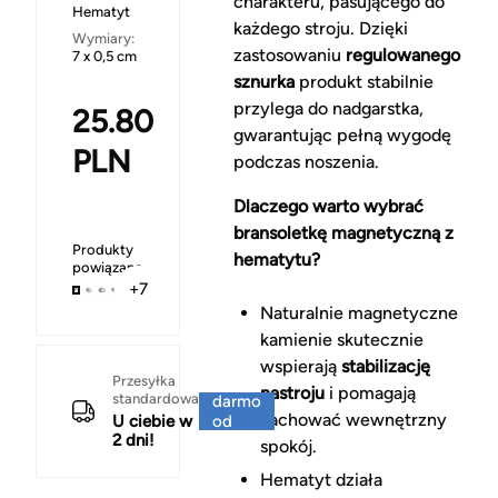
charakteru, pasującego do
Hematyt
każdego stroju. Dzięki
Wymiary:
zastosowaniu
regulowanego
7 x 0,5 cm
sznurka
produkt stabilnie
przylega do nadgarstka,
25.80
gwarantując pełną wygodę
PLN
podczas noszenia.
Dlaczego warto wybrać
bransoletkę magnetyczną z
Produkty
hematytu?
powiązane
+7
Naturalnie magnetyczne
kamienie skutecznie
wspierają
stabilizację
Za
Przesyłka
nastroju
i pomagają
standardowa
darmo
zachować wewnętrzny
U ciebie w
od
2 dni!
150 zł
spokój.
Hematyt działa