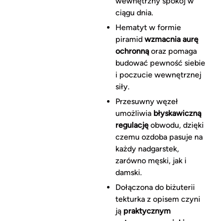
wewnętrzny spokój w
ciągu dnia.
Hematyt w formie
piramid
wzmacnia aurę
ochronną
oraz pomaga
budować pewność siebie
i poczucie wewnętrznej
siły.
Przesuwny węzeł
umożliwia
błyskawiczną
regulację
obwodu, dzięki
czemu ozdoba pasuje na
każdy nadgarstek,
zarówno męski, jak i
damski.
Dołączona do biżuterii
tekturka z opisem czyni
ją
praktycznym