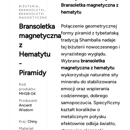
Bransoletka magnetyczna z
BIŻUTERIA
,
BRANSOLETKI
,
hematytu
BRANSOLETKI
MAGNETYCZNE
Bransoletka
Połączenie geometrycznej
formy piramid z tybetańską
magnetyczna
tradycją Shamballa nadaje
z
tej biżuterii nowoczesnego i
Hematytu
wyrazistego wyglądu.
Wybrana
bransoletka
-
magnetyczna z hematytu
Piramidy
wykorzystuje naturalne siły
minerału do stabilizowania
Kod
emocji oraz wspierania
produktu:
MHSB-04
codziennego, dobrego
Producent:
samopoczucia. Specyficzny
Ancient
kształt koralików o
Wisdom
metalicznym połysku
Kraj:
Chiny
efektownie odbija światło,
Materiał: