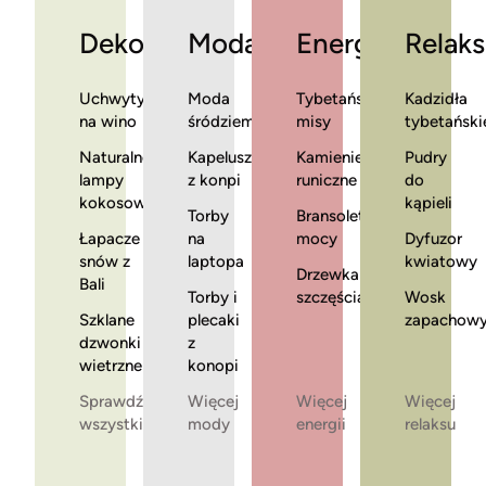
Dekoracje
Moda
Energia
Relaks
Uchwyty
Moda
Tybetańskie
Kadzidła
na wino
śródziemnomorska
misy
tybetański
Naturalne
Kapelusze
Kamienie
Pudry
lampy
z konpi
runiczne
do
kokosowe
kąpieli
Torby
Bransoletki
Łapacze
na
mocy
Dyfuzor
snów z
laptopa
kwiatowy
Drzewka
Bali
Torby i
szczęścia
Wosk
Szklane
plecaki
zapachow
dzwonki
z
wietrzne
konopi
Sprawdź
Więcej
Więcej
Więcej
wszystkie
mody
energii
relaksu