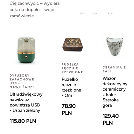
Cię zachwycić – wybierz
coś, co dopełni Twoje
zamówienie.
PUDEŁKA
CERAMIKA Z
RĘCZNIE
BALI
RZEŹBIONE
DYFUZORY
Wazon
Pudełko
ZAPACHOWE
dekoracyjny
USB -
ręcznie
NAWILŻACZE
ceramiczny
rzeźbione
Ultradźwiękowy
z Bali -
- Om
nawilżacz
Szeroka
powietrza USB
góra
78.90
- Urban zielony
PLN
129.40
115.80 PLN
PLN