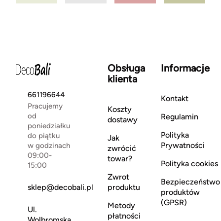
Obsługa
Informacje
klienta
661196644
Kontakt
Pracujemy
Koszty
od
Regulamin
dostawy
poniedziałku
Polityka
do piątku
Jak
Prywatności
w godzinach
zwrócić
09:00-
towar?
Polityka cookies
15:00
Zwrot
Bezpieczeństwo
sklep@decobali.pl
produktu
produktów
(GPSR)
Metody
Ul.
płatności
Wolbromska