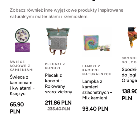
Zobacz również inne wyjątkowe produkty inspirowane
naturalnymi materiałami i rzemiosłem.
SPODNI
ŚWIECE
DO JOG
PLECAKI Z
SOJOWE Z
LAMPKI Z
KONOPI
Spodni
KAMIENIAMI
KAMIENI
NATURALNYCH
do jogi
Plecak z
Świeca z
Orange
konopi -
Lampka z
kamieniami
Rolowany
kamieni
i kwiatami -
138.9
szaro-zielony
szlachetnych -
Księżyc
Mix kamieni
PLN
211.86 PLN
65.90
93.40 PLN
235.40 PLN
PLN