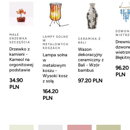
DZWON
MAŁE
WIETR
LAMPY SOLNE
DRZEWKA
CERAMIKA Z
W
Drewni
SZCZĘŚCIA
BALI
METALOWYCH
dzwon
KOSZACH
Drzewko z
Wazon
wietrzn
kamieni -
dekoracyjny
Lampa solna
Błękitn
Karneol na
ceramiczny z
w
orgonitowej
Bali - Wzór
metalowym
96.20
podstawie
bambus
koszu -
PLN
Wysoki kosz
34.90
97.20 PLN
z solą
PLN
164.20
PLN