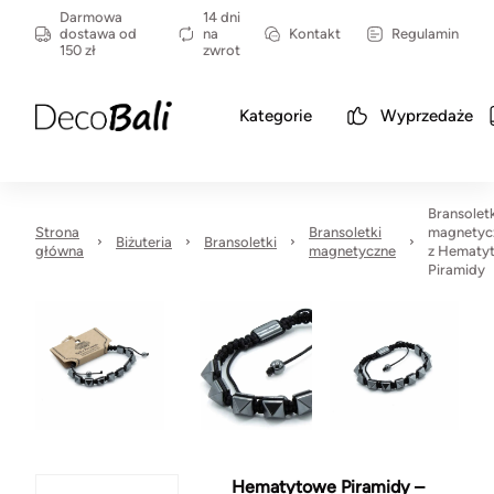
Darmowa
14 dni
dostawa od
na
Kontakt
Regulamin
150 zł
zwrot
Kategorie
Wyprzedaże
Bransolet
Strona
Bransoletki
magnetyc
Biżuteria
Bransoletki
główna
magnetyczne
z Hematyt
Piramidy
Hematytowe Piramidy –