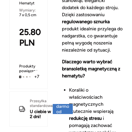
stanowiąc elegancki
Hematyt
dodatek do każdego stroju.
Wymiary:
Dzięki zastosowaniu
7 x 0,5 cm
regulowanego sznurka
produkt idealnie przylega do
25.80
nadgarstka, co gwarantuje
PLN
pełną wygodę noszenia
niezależnie od sytuacji.
Dlaczego warto wybrać
Produkty
bransoletkę magnetyczną z
powiązane
hematytu?
+7
Koraliki o
właściwościach
Za
Przesyłka
magnetycznych
standardowa
darmo
skutecznie wspierają
U ciebie w
od
2 dni!
150 zł
redukcję stresu
i
pomagają zachować