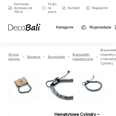
Darmowa
14 dni
dostawa od
na
Kontakt
Regulamin
150 zł
zwrot
Kategorie
Wyprzedaże
Bransolet
Strona
Bransoletki
magnetyc
Biżuteria
Bransoletki
główna
magnetyczne
z Hematyt
Cylindry
Hematytowe Cylindry –