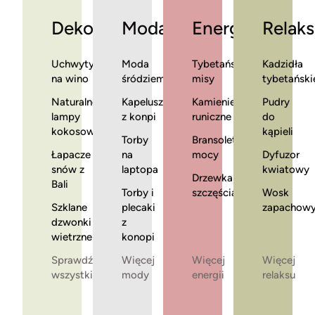
Dekoracje
Moda
Energia
Relaks
Uchwyty
Moda
Tybetańskie
Kadzidła
na wino
śródziemnomorska
misy
tybetański
Naturalne
Kapelusze
Kamienie
Pudry
lampy
z konpi
runiczne
do
kokosowe
kąpieli
Torby
Bransoletki
Łapacze
na
mocy
Dyfuzor
snów z
laptopa
kwiatowy
Drzewka
Bali
Torby i
szczęścia
Wosk
Szklane
plecaki
zapachow
dzwonki
z
wietrzne
konopi
Sprawdź
Więcej
Więcej
Więcej
wszystkie
mody
energii
relaksu