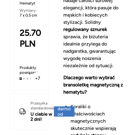
nadaje całości surowej
Hematyt
elegancji, która pasuje do
Wymiary:
męskich i kobiecych
7 x 0,5 cm
stylizacji. Solidny
regulowany sznurek
25.70
sprawia, że biżuteria
PLN
idealnie przylega do
nadgarstka, gwarantując
wygodę noszenia
niezależnie od sytuacji.
Produkty
powiązane
Dlaczego warto wybrać
+7
bransoletkę magnetyczną z
hematytu?
Za
Przesyłka
Koraliki o
standardowa
darmo
właściwościach
U ciebie w
od
2 dni!
150 zł
magnetycznych
skutecznie wspierają