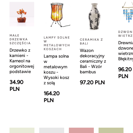
DZWON
MAŁE
WIETR
LAMPY SOLNE
DRZEWKA
CERAMIKA Z
W
Drewni
SZCZĘŚCIA
BALI
METALOWYCH
dzwon
KOSZACH
Drzewko z
Wazon
wietrzn
kamieni -
dekoracyjny
Lampa solna
Błękitn
Karneol na
ceramiczny z
w
orgonitowej
Bali - Wzór
metalowym
96.20
podstawie
bambus
koszu -
PLN
Wysoki kosz
34.90
97.20 PLN
z solą
PLN
164.20
PLN