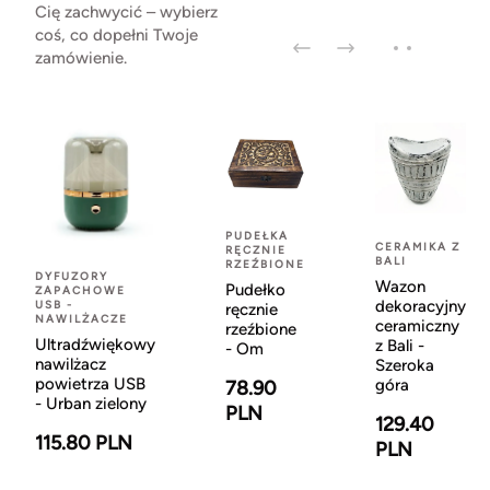
Cię zachwycić – wybierz
coś, co dopełni Twoje
zamówienie.
PUDEŁKA
CERAMIKA Z
RĘCZNIE
BALI
RZEŹBIONE
DYFUZORY
Wazon
Pudełko
ZAPACHOWE
dekoracyjny
USB -
ręcznie
NAWILŻACZE
ceramiczny
rzeźbione
Ultradźwiękowy
z Bali -
- Om
nawilżacz
Szeroka
powietrza USB
góra
78.90
- Urban zielony
PLN
129.40
115.80 PLN
PLN