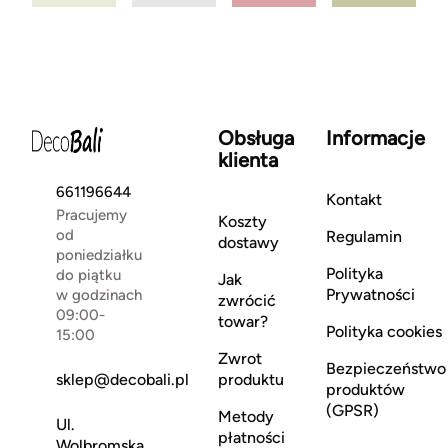
Obsługa
Informacje
klienta
661196644
Kontakt
Pracujemy
Koszty
od
Regulamin
dostawy
poniedziałku
Polityka
do piątku
Jak
Prywatności
w godzinach
zwrócić
09:00-
towar?
Polityka cookies
15:00
Zwrot
Bezpieczeństwo
sklep@decobali.pl
produktu
produktów
(GPSR)
Metody
Ul.
płatności
Wolbromska