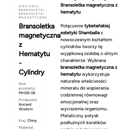
Bransoletka magnetyczna z
BIŻUTERIA
,
BRANSOLETKI
,
hematytu
BRANSOLETKI
MAGNETYCZNE
Bransoletka
Połączenie
tybetańskiej
estetyki Shamballa
z
magnetyczna
nowoczesnym kształtem
z
cylindrów tworzy tę
Hematytu
wyjątkową ozdobę o silnym
charakterze. Wybrana
-
bransoletka magnetyczna z
Cylindry
hematytu
wykorzystuje
naturalne właściwości
Kod
minerału do wspierania
produktu:
MHSB-06
codziennej równowagi
Producent:
emocjonalnej oraz
Ancient
wyciszenia organizmu.
Wisdom
Metaliczny połysk
Kraj:
Chiny
podłużnych koralików
Materiał: