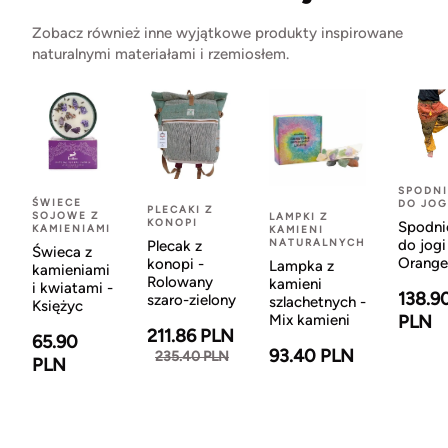
Zobacz również inne wyjątkowe produkty inspirowane
naturalnymi materiałami i rzemiosłem.
SPODNI
ŚWIECE
DO JOG
PLECAKI Z
SOJOWE Z
LAMPKI Z
KONOPI
Spodni
KAMIENIAMI
KAMIENI
NATURALNYCH
do jogi
Plecak z
Świeca z
Orange
konopi -
Lampka z
kamieniami
Rolowany
kamieni
i kwiatami -
138.9
szaro-zielony
szlachetnych -
Księżyc
Mix kamieni
PLN
211.86 PLN
65.90
93.40 PLN
235.40 PLN
PLN