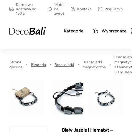
Darmowa
14 dni
dostawa od
na
Kontakt
Regulamin
150 zł
zwrot
Kategorie
Wyprzedaże
Bransolet
Strona
Bransoletki
magnetyc
Biżuteria
Bransoletki
główna
magnetyczne
z Hematyt
Biały Jasp
Biały Jaspis i Hematyt –