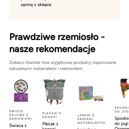
opinię o sklepie
Prawdziwe rzemiosło -
nasze rekomendacje
Zobacz również inne wyjątkowe produkty inspirowane
naturalnymi materiałami i rzemiosłem.
SPODNI
ŚWIECE
DO JOG
PLECAKI Z
SOJOWE Z
LAMPKI Z
KONOPI
Spodni
KAMIENIAMI
KAMIENI
NATURALNYCH
do jogi
Plecak z
Świeca z
Orange