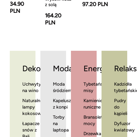
34.90
97.20 PLN
z solą
PLN
164.20
PLN
Dekoracje
Moda
Energia
Relaks
Uchwyty
Moda
Tybetańskie
Kadzidła
na wino
śródziemnomorska
misy
tybetański
Naturalne
Kapelusze
Kamienie
Pudry
lampy
z konpi
runiczne
do
kokosowe
kąpieli
Torby
Bransoletki
Łapacze
na
mocy
Dyfuzor
snów z
laptopa
kwiatowy
Drzewka
Bali