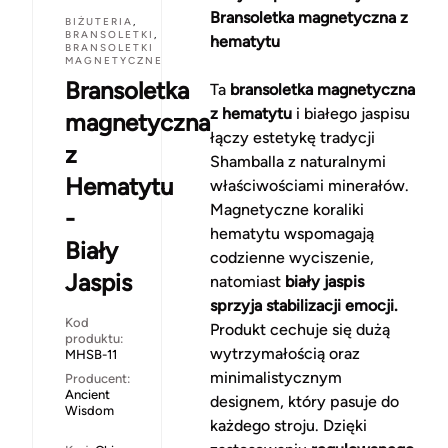
Bransoletka magnetyczna z
BIŻUTERIA
,
BRANSOLETKI
,
hematytu
BRANSOLETKI
MAGNETYCZNE
Bransoletka
Ta
bransoletka magnetyczna
z hematytu
i białego jaspisu
magnetyczna
łączy estetykę tradycji
z
Shamballa z naturalnymi
Hematytu
właściwościami minerałów.
Magnetyczne koraliki
-
hematytu wspomagają
Biały
codzienne wyciszenie,
Jaspis
natomiast
biały jaspis
sprzyja stabilizacji emocji.
Kod
Produkt cechuje się dużą
produktu:
wytrzymałością oraz
MHSB-11
minimalistycznym
Producent:
Ancient
designem, który pasuje do
Wisdom
każdego stroju. Dzięki