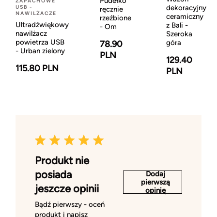
Pudełko
ZAPACHOWE
dekoracyjny
USB -
ręcznie
NAWILŻACZE
ceramiczny
rzeźbione
Ultradźwiękowy
z Bali -
- Om
nawilżacz
Szeroka
powietrza USB
góra
78.90
- Urban zielony
PLN
129.40
115.80 PLN
PLN
Produkt nie
posiada
Dodaj
pierwszą
jeszcze opinii
opinię
Bądź pierwszy - oceń
produkt i napisz