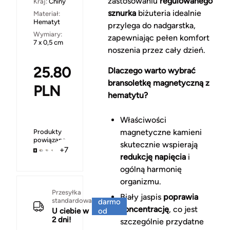
zastosowaniu
regulowanego
Kraj:
Chiny
sznurka
biżuteria idealnie
Materiał:
Hematyt
przylega do nadgarstka,
Wymiary:
zapewniając pełen komfort
7 x 0,5 cm
noszenia przez cały dzień.
25.80
Dlaczego warto wybrać
bransoletkę magnetyczną z
PLN
hematytu?
Właściwości
magnetyczne kamieni
Produkty
powiązane
skutecznie wspierają
+7
redukcję napięcia
i
ogólną harmonię
organizmu.
Za
Przesyłka
Biały jaspis
poprawia
standardowa
darmo
koncentrację
, co jest
U ciebie w
od
2 dni!
150 zł
szczególnie przydatne