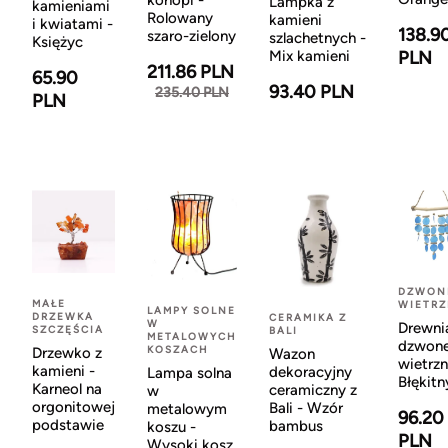
konopi -
Lampka z
kamieniami
Rolowany
kamieni
i kwiatami -
138.9
szaro-zielony
szlachetnych -
Księżyc
Mix kamieni
PLN
211.86 PLN
65.90
93.40 PLN
235.40 PLN
PLN
DZWON
MAŁE
WIETR
LAMPY SOLNE
DRZEWKA
CERAMIKA Z
W
Drewni
SZCZĘŚCIA
BALI
METALOWYCH
dzwon
KOSZACH
Drzewko z
Wazon
wietrzn
kamieni -
dekoracyjny
Lampa solna
Błękitn
Karneol na
ceramiczny z
w
orgonitowej
Bali - Wzór
metalowym
96.20
podstawie
bambus
koszu -
PLN
Wysoki kosz