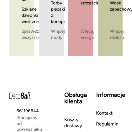
Torby i
szczęścia
Wosk
Szklane
plecaki
zapachow
dzwonki
z
wietrzne
konopi
Sprawdź
Więcej
Więcej
Więcej
wszystkie
mody
energii
relaksu
Obsługa
Informacje
klienta
661196644
Kontakt
Pracujemy
Koszty
od
Regulamin
dostawy
poniedziałku