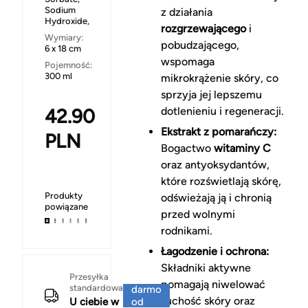
Sodium
z działania
Hydroxide,
rozgrzewającego
i
Wymiary:
pobudzającego,
6 x 18 cm
wspomaga
Pojemność:
300 ml
mikrokrążenie skóry, co
sprzyja jej lepszemu
42.90
dotlenieniu i regeneracji.
Ekstrakt z pomarańczy:
PLN
Bogactwo
witaminy C
oraz antyoksydantów,
które rozświetlają skórę,
Produkty
odświeżają ją i chronią
powiązane
przed wolnymi
rodnikami.
Łagodzenie i ochrona:
Składniki aktywne
Za
Przesyłka
pomagają niwelować
standardowa
darmo
suchość skóry oraz
U ciebie w
od