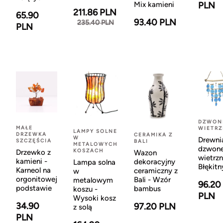
Mix kamieni
PLN
211.86 PLN
65.90
93.40 PLN
235.40 PLN
PLN
DZWON
MAŁE
WIETR
LAMPY SOLNE
DRZEWKA
CERAMIKA Z
W
Drewni
SZCZĘŚCIA
BALI
METALOWYCH
dzwon
KOSZACH
Drzewko z
Wazon
wietrzn
kamieni -
dekoracyjny
Lampa solna
Błękitn
Karneol na
ceramiczny z
w
orgonitowej
Bali - Wzór
metalowym
96.20
podstawie
bambus
koszu -
PLN
Wysoki kosz
34.90
97.20 PLN
z solą
PLN