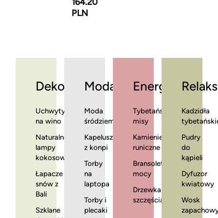
164.20
PLN
Dekoracje
Moda
Energia
Relaks
Uchwyty
Moda
Tybetańskie
Kadzidła
na wino
śródziemnomorska
misy
tybetański
Naturalne
Kapelusze
Kamienie
Pudry
lampy
z konpi
runiczne
do
kokosowe
kąpieli
Torby
Bransoletki
Łapacze
na
mocy
Dyfuzor
snów z
laptopa
kwiatowy
Drzewka
Bali
Torby i
szczęścia
Wosk
Szklane
plecaki
zapachow