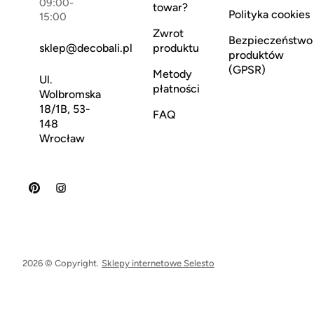
09:00-
towar?
Polityka cookies
15:00
Zwrot
Bezpieczeństwo
sklep@decobali.pl
produktu
produktów
(GPSR)
Metody
Ul.
płatności
Wolbromska
18/1B, 53-
FAQ
148
Wrocław
2026 © Copyright.
Sklepy internetowe Selesto