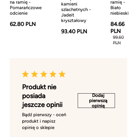
na ramię -
ramię -
kamieni
Pomarańczowe
Biało
szlachetnych -
odcienie
niebieski
Jadeit
kryształowy
62.80 PLN
84.66
PLN
93.40 PLN
99.60
PLN
Produkt nie
posiada
Dodaj
pierwszą
jeszcze opinii
opinię
Bądź pierwszy - oceń
produkt i napisz
opinię o sklepie