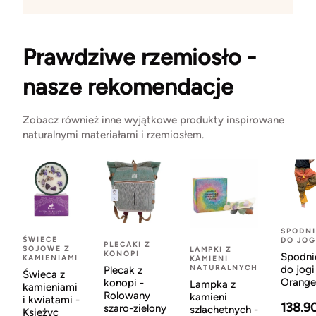
Prawdziwe rzemiosło -
nasze rekomendacje
Zobacz również inne wyjątkowe produkty inspirowane
naturalnymi materiałami i rzemiosłem.
SPODNI
ŚWIECE
DO JOG
PLECAKI Z
SOJOWE Z
LAMPKI Z
KONOPI
Spodni
KAMIENIAMI
KAMIENI
NATURALNYCH
do jogi
Plecak z
Świeca z
Orange
konopi -
Lampka z
kamieniami
Rolowany
kamieni
i kwiatami -
138.9
szaro-zielony
szlachetnych -
Księżyc