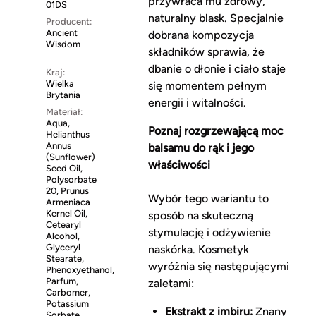
przywraca mu zdrowy,
01DS
naturalny blask. Specjalnie
Producent:
Ancient
dobrana kompozycja
Wisdom
składników sprawia, że
dbanie o dłonie i ciało staje
Kraj:
Wielka
się momentem pełnym
Brytania
energii i witalności.
Materiał:
Aqua,
Poznaj rozgrzewającą moc
Helianthus
Annus
balsamu do rąk i jego
(Sunflower)
właściwości
Seed Oil,
Polysorbate
20, Prunus
Wybór tego wariantu to
Armeniaca
Kernel Oil,
sposób na skuteczną
Cetearyl
stymulację i odżywienie
Alcohol,
Glyceryl
naskórka. Kosmetyk
Stearate,
wyróżnia się następującymi
Phenoxyethanol,
Parfum,
zaletami:
Carbomer,
Potassium
Ekstrakt z imbiru:
Znany
Sorbate,