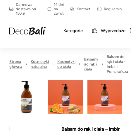
Darmowa
14 dni
dostawa od
na
Kontakt
Regulamin
150 zł
zwrot
Kategorie
Wyprzedaże
Balsam do
Balsamy
Strona
Kosmetyki
Kosmetyki
rąk i ciała -
do rąk i
główna
naturalne
do ciała
Imbir i
ciała
Pomarańcza
Balsam do rąk i ciała – Imbir