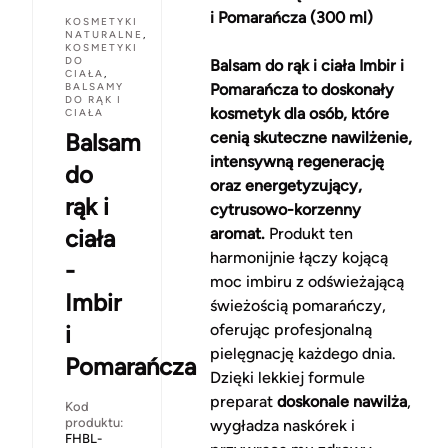
i Pomarańcza (300 ml)
KOSMETYKI
NATURALNE
,
KOSMETYKI
DO
Balsam do rąk i ciała Imbir i
CIAŁA
,
BALSAMY
Pomarańcza to doskonały
DO RĄK I
kosmetyk dla osób, które
CIAŁA
Balsam
cenią skuteczne nawilżenie,
intensywną regenerację
do
oraz energetyzujący,
rąk i
cytrusowo-korzenny
ciała
aromat.
Produkt ten
harmonijnie łączy kojącą
-
moc imbiru z odświeżającą
Imbir
świeżością pomarańczy,
i
oferując profesjonalną
pielęgnację każdego dnia.
Pomarańcza
Dzięki lekkiej formule
preparat
doskonale nawilża
,
Kod
produktu:
wygładza naskórek i
FHBL-