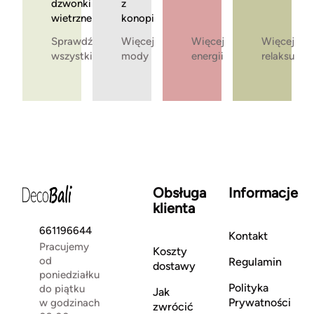
dzwonki
z
wietrzne
konopi
Sprawdź
Więcej
Więcej
Więcej
wszystkie
mody
energii
relaksu
Obsługa
Informacje
klienta
661196644
Kontakt
Pracujemy
Koszty
od
Regulamin
dostawy
poniedziałku
Polityka
do piątku
Jak
Prywatności
w godzinach
zwrócić