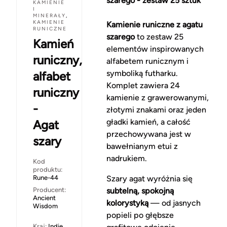
szarego - zestaw 25 sztuk
KAMIENIE
I
MINERAŁY
,
KAMIENIE
Kamienie runiczne z agatu
RUNICZNE
szarego
to zestaw 25
Kamień
elementów inspirowanych
runiczny,
alfabetem runicznym i
symboliką futharku.
alfabet
Komplet zawiera 24
runiczny
kamienie z grawerowanymi,
-
złotymi znakami oraz jeden
gładki kamień, a całość
Agat
przechowywana jest w
szary
bawełnianym etui z
nadrukiem.
Kod
produktu:
Rune-44
Szary agat wyróżnia się
Producent:
subtelną, spokojną
Ancient
kolorystyką
— od jasnych
Wisdom
popieli po głębsze
Kraj:
Indie