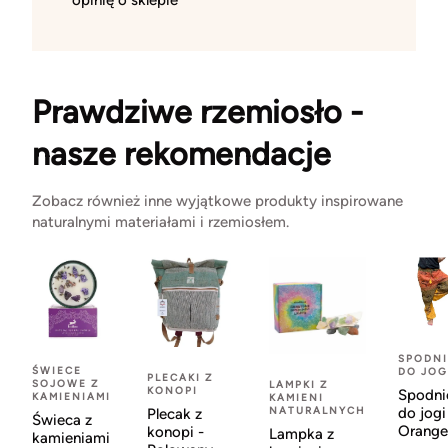
opinię o sklepie
Prawdziwe rzemiosło -
nasze rekomendacje
Zobacz również inne wyjątkowe produkty inspirowane
naturalnymi materiałami i rzemiosłem.
SPODNI
ŚWIECE
DO JOG
PLECAKI Z
SOJOWE Z
LAMPKI Z
KONOPI
Spodni
KAMIENIAMI
KAMIENI
NATURALNYCH
do jogi
Plecak z
Świeca z
Orange
konopi -
Lampka z
kamieniami