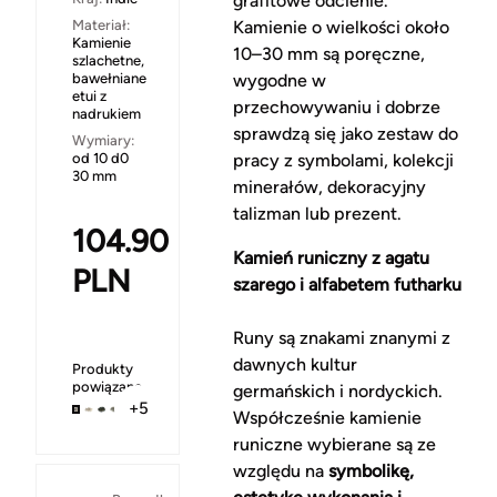
grafitowe odcienie.
Materiał:
Kamienie o wielkości około
Kamienie
10–30 mm są poręczne,
szlachetne,
bawełniane
wygodne w
etui z
przechowywaniu i dobrze
nadrukiem
sprawdzą się jako zestaw do
Wymiary:
od 10 d0
pracy z symbolami, kolekcji
30 mm
minerałów, dekoracyjny
talizman lub prezent.
104.90
Kamień runiczny z agatu
PLN
szarego i alfabetem futharku
Runy są znakami znanymi z
dawnych kultur
Produkty
powiązane
germańskich i nordyckich.
+5
Współcześnie kamienie
runiczne wybierane są ze
względu na
symbolikę,