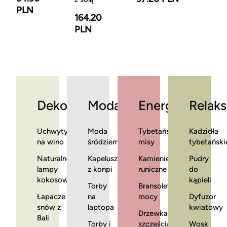
PLN
164.20
PLN
Dekoracje
Moda
Energia
Relaks
Uchwyty
Moda
Tybetańskie
Kadzidła
na wino
śródziemnomorska
misy
tybetański
Naturalne
Kapelusze
Kamienie
Pudry
lampy
z konpi
runiczne
do
kokosowe
kąpieli
Torby
Bransoletki
Łapacze
na
mocy
Dyfuzor
snów z
laptopa
kwiatowy
Drzewka
Bali
Torby i
szczęścia
Wosk