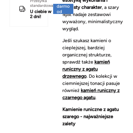
estetykę wykonania i
Za
Przesyłka
standardowa
darmo
osobisty charakter
, a szary
U ciebie w
od
agat nadaje zestawowi
2 dni!
150 zł
wyważony, minimalistyczny
wygląd.
Jeśli szukasz kamieni o
cieplejszej, bardziej
organicznej strukturze,
sprawdź także
kamień
runiczny z agatu
drzewnego
. Do kolekcji w
ciemniejszej tonacji pasuje
również
kamień runiczny z
czarnego agatu
.
Kamienie runiczne z agatu
szarego - najważniejsze
zalety