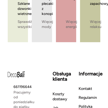
Szklane
plecaki
zapachow
dzwonki
z
wietrzne
konopi
Sprawdź
Więcej
Więcej
Więcej
wszystkie
mody
energii
relaksu
Obsługa
Informacje
klienta
661196644
Kontakt
Pracujemy
Koszty
od
Regulamin
dostawy
poniedziałku
Polityka
do piątku
Jak