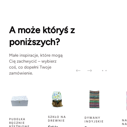
A może któryś z
poniższych?
Małe inspiracje, które mogą
Cię zachwycić – wybierz
coś, co dopełni Twoje
zamówienie.
SZKŁO NA
DYWANY
PUDEŁKA
NA
DREWNIE
INDYJSKIE
RĘCZNIE
NA
RZEŹBIONE