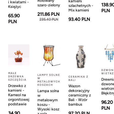
Rolowany
kamieni
i kwiatami -
138.9
szaro-zielony
szlachetnych -
Księżyc
Mix kamieni
PLN
211.86 PLN
65.90
93.40 PLN
235.40 PLN
PLN
DZWON
MAŁE
WIETR
LAMPY SOLNE
DRZEWKA
CERAMIKA Z
W
Drewni
SZCZĘŚCIA
BALI
METALOWYCH
dzwon
KOSZACH
Drzewko z
Wazon
wietrzn
kamieni -
dekoracyjny
Lampa solna
Błękitn
Karneol na
ceramiczny z
w
orgonitowej
Bali - Wzór
metalowym
96.20
podstawie
bambus
koszu -
PLN
Wysoki kosz
34.90
97.20 PLN
z solą