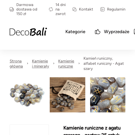
Darmowa
14 dni
dostawa od
na
Kontakt
Regulamin
150 zł
zwrot
Kategorie
Wyprzedaże
Kamień runiczny,
Strona
Kamienie
Kamienie
alfabet runiczny - Agat
główna
i minerały
runiczne
szary
Kamienie runiczne z agatu