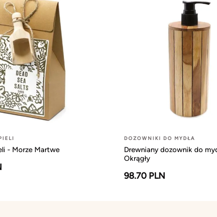
PIELI
DOZOWNIKI DO MYDŁA
eli - Morze Martwe
Drewniany dozownik do myd
Okrągły
N
98.70 PLN