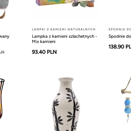
LAMPKI Z KAMIENI NATURALNYCH
SPODNIE D
owany
Lampka z kamieni szlachetnych -
Spodnie do
Mix kamieni
138.90 P
93.40 PLN
PLN