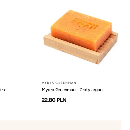
MYDŁA GREENMAN
ła -
Mydło Greenman - Złoty argan
22.80 PLN