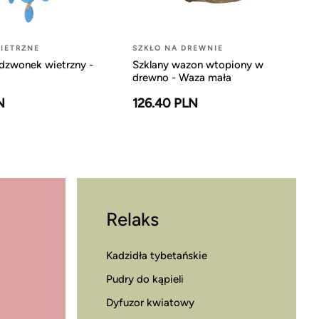
IETRZNE
SZKŁO NA DREWNIE
dzwonek wietrzny -
Szklany wazon wtopiony w
drewno - Waza mała
N
126.40 PLN
Relaks
Kadzidła tybetańskie
Pudry do kąpieli
Dyfuzor kwiatowy