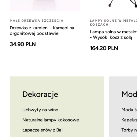
MAŁE DRZEWKA SZCZĘŚCIA
LAMPY SOLNE W META
KOSZACH
Drzewko z kamieni - Karneol na
Lampa solna w metal
orgonitowej podstawie
- Wysoki kosz z solą
34.90 PLN
164.20 PLN
Dekoracje
Mod
Uchwyty na wino
Moda ś
Naturalne lampy kokosowe
Kapelus
Łapacze snów z Bali
Torby n