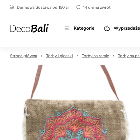
Darmowa dostawa od 150 zł
14 dni na zwrot
Kategorie
Wyprzedaże
Strona główna
Torby i plecaki
Torby na ramię
Torby na pa