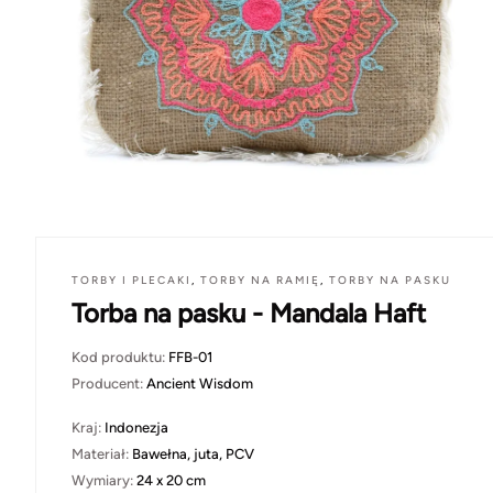
TORBY I PLECAKI
,
TORBY NA RAMIĘ
,
TORBY NA PASKU
Torba na pasku - Mandala Haft
Kod produktu:
FFB-01
Producent:
Ancient Wisdom
Kraj:
Indonezja
Materiał:
Bawełna, juta, PCV
Wymiary:
24 x 20 cm