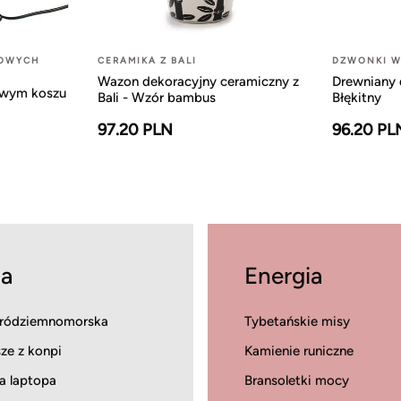
LOWYCH
CERAMIKA Z BALI
DZWONKI W
Wazon dekoracyjny ceramiczny z
Drewniany 
owym koszu
Bali - Wzór bambus
Błękitny
97.20 PLN
96.20 PL
a
Energia
ródziemnomorska
Tybetańskie misy
ze z konpi
Kamienie runiczne
a laptopa
Bransoletki mocy