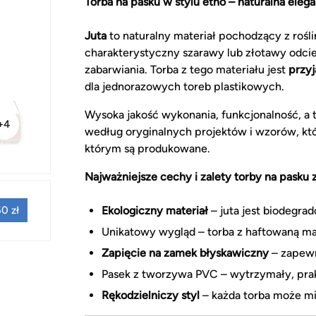
Torba na pasku w stylu etno – naturalna elega
Juta
to naturalny materiał pochodzący z rośli
charakterystyczny szarawy lub złotawy odcień
zabarwiania. Torba z tego materiału jest
przyj
dla jednorazowych toreb plastikowych.
Wysoka jakość wykonania, funkcjonalność, a 
+4
według oryginalnych projektów i wzorów, któr
którym są produkowane.
Najważniejsze cechy i zalety torby na pasku z
Ekologiczny materiał
– juta jest biodegra
0 zł
Unikatowy wygląd – torba z haftowaną ma
Zapięcie na zamek błyskawiczny
– zapew
Pasek z tworzywa PVC – wytrzymały, prak
Rękodzielniczy styl
– każda torba może mi