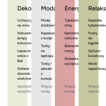
Dekoracje
Moda
Energia
Relaks
Uchwyty
Moda
Tybetańskie
Kadzidła
na wino
śródziemnomorska
misy
tybetański
Naturalne
Kapelusze
Kamienie
Pudry
lampy
z konpi
runiczne
do
kokosowe
kąpieli
Torby
Bransoletki
Łapacze
na
mocy
Dyfuzor
snów z
laptopa
kwiatowy
Drzewka
Bali
Torby i
szczęścia
Wosk
Szklane
plecaki
zapachow
dzwonki
z
wietrzne
konopi
Sprawdź
Więcej
Więcej
Więcej
wszystkie
mody
energii
relaksu