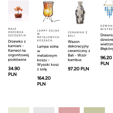
DZWON
MAŁE
WIETR
LAMPY SOLNE
DRZEWKA
CERAMIKA Z
W
Drewni
SZCZĘŚCIA
BALI
METALOWYCH
dzwon
KOSZACH
Drzewko z
Wazon
wietrzn
kamieni -
dekoracyjny
Lampa solna
Błękitn
Karneol na
ceramiczny z
w
orgonitowej
Bali - Wzór
metalowym
96.20
podstawie
bambus
koszu -
PLN
Wysoki kosz
34.90
97.20 PLN
z solą
PLN
164.20
PLN