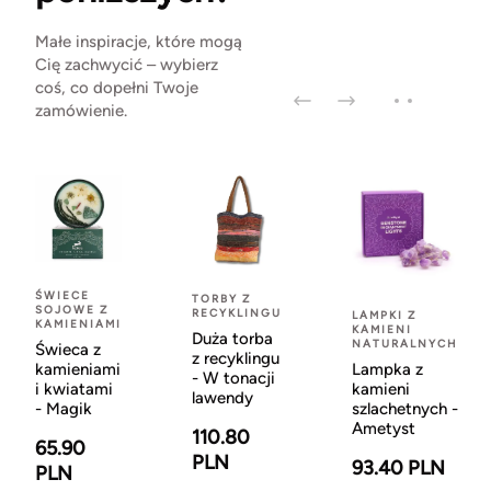
Małe inspiracje, które mogą
Cię zachwycić – wybierz
coś, co dopełni Twoje
zamówienie.
ŚWIECE
TORBY Z
SOJOWE Z
RECYKLINGU
LAMPKI Z
KAMIENIAMI
KAMIENI
Duża torba
NATURALNYCH
Świeca z
z recyklingu
kamieniami
Lampka z
- W tonacji
i kwiatami
kamieni
lawendy
- Magik
szlachetnych -
Ametyst
110.80
65.90
PLN
93.40 PLN
PLN