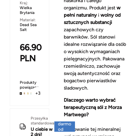
naskórka i całego
Kraj:
organizmu. Produkt jest
w
Wielka
Brytania
pełni naturalny
i
wolny od
Materiał:
sztucznych substancji
Dead Sea
zapachowych czy
Salt
barwników. Sól stanowi
idealne rozwiązanie dla osób
66.90
o wysokich wymaganiach
PLN
pielęgnacyjnych. Pakowana
rzemieślniczo, zachowuje
swoją autentyczność oraz
bogactwo pierwiastków
Produkty
powiązane
śladowych.
+3
Dlaczego warto wybrać
terapeutyczną sól z Morza
Martwego?
Za
Przesyłka
standardowa
darmo
Stosowanie tej mineralnej
U ciebie w
od
2 dni!
150 zł