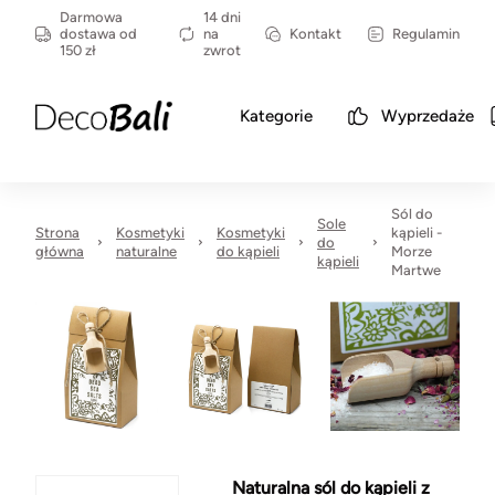
Darmowa
14 dni
dostawa od
na
Kontakt
Regulamin
150 zł
zwrot
Kategorie
Wyprzedaże
Sól do
Sole
Strona
Kosmetyki
Kosmetyki
kąpieli -
do
główna
naturalne
do kąpieli
Morze
kąpieli
Martwe
Naturalna sól do kąpieli z