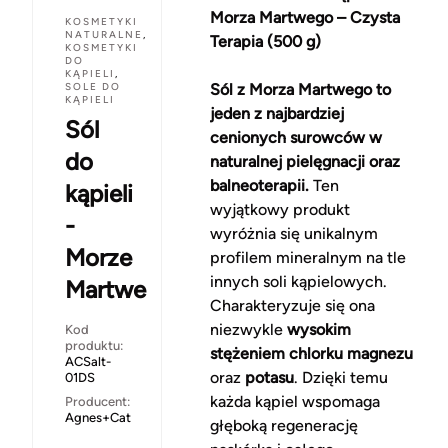
Morza Martwego – Czysta
KOSMETYKI
NATURALNE
,
Terapia (500 g)
KOSMETYKI
DO
KĄPIELI
,
SOLE DO
Sól z Morza Martwego to
KĄPIELI
jeden z najbardziej
Sól
cenionych surowców w
do
naturalnej pielęgnacji oraz
balneoterapii.
Ten
kąpieli
wyjątkowy produkt
-
wyróżnia się unikalnym
Morze
profilem mineralnym na tle
innych soli kąpielowych.
Martwe
Charakteryzuje się ona
niezwykle
wysokim
Kod
produktu:
stężeniem chlorku magnezu
ACSalt-
oraz
potasu
. Dzięki temu
01DS
każda kąpiel wspomaga
Producent:
Agnes+Cat
głęboką regenerację