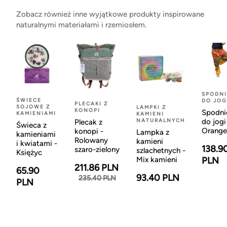
Zobacz również inne wyjątkowe produkty inspirowane
naturalnymi materiałami i rzemiosłem.
SPODNI
ŚWIECE
DO JOG
PLECAKI Z
SOJOWE Z
LAMPKI Z
KONOPI
Spodni
KAMIENIAMI
KAMIENI
NATURALNYCH
do jogi
Plecak z
Świeca z
Orange
konopi -
Lampka z
kamieniami
Rolowany
kamieni
i kwiatami -
138.9
szaro-zielony
szlachetnych -
Księżyc
Mix kamieni
PLN
211.86 PLN
65.90
93.40 PLN
235.40 PLN
PLN