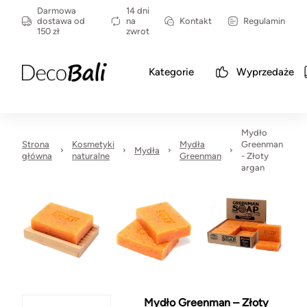
Darmowa
14 dni
dostawa od
na
Kontakt
Regulamin
150 zł
zwrot
Kategorie
Wyprzedaże
Mydło
Strona
Kosmetyki
Mydła
Greenman
Mydła
główna
naturalne
Greenman
- Złoty
argan
Mydło Greenman – Złoty