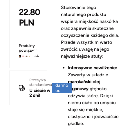
Stosowanie tego
22.80
naturalnego produktu
PLN
wspiera miękkość naskórka
oraz zapewnia skuteczne
oczyszczenie każdego dnia.
Przede wszystkim warto
Produkty
zwrócić uwagę na jego
powiązane
najważniejsze atuty:
+4
Intensywne nawilżenie:
Zawarty w składzie
Za
Przesyłka
marokański olej
standardowa
darmo
arganowy
głęboko
U ciebie w
od
2 dni!
odżywia skórę. Dzięki
150 zł
niemu ciało po umyciu
staje się miękkie,
elastyczne i jedwabiście
gładkie.