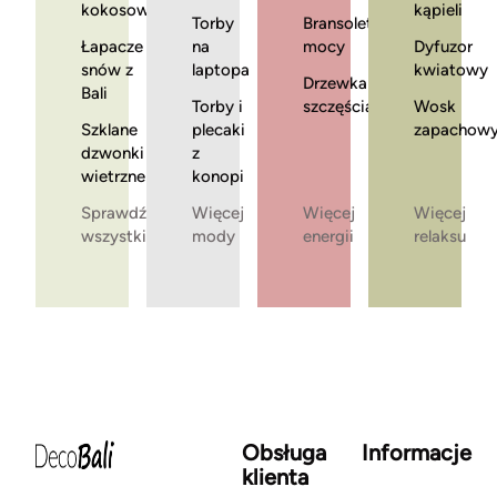
kokosowe
kąpieli
Torby
Bransoletki
Łapacze
na
mocy
Dyfuzor
snów z
laptopa
kwiatowy
Drzewka
Bali
Torby i
szczęścia
Wosk
Szklane
plecaki
zapachow
dzwonki
z
wietrzne
konopi
Sprawdź
Więcej
Więcej
Więcej
wszystkie
mody
energii
relaksu
Obsługa
Informacje
klienta