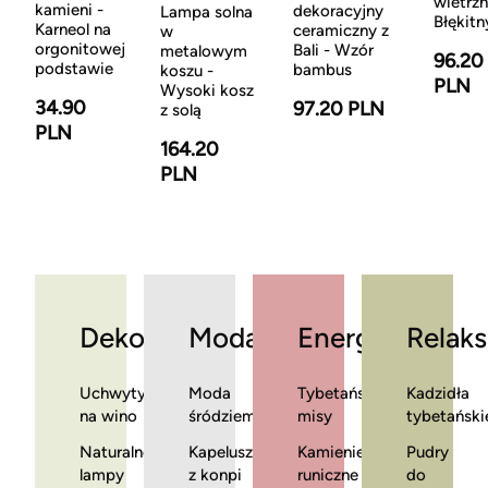
wietrzn
kamieni -
dekoracyjny
Lampa solna
Błękitn
Karneol na
ceramiczny z
w
orgonitowej
Bali - Wzór
metalowym
96.20
podstawie
bambus
koszu -
PLN
Wysoki kosz
34.90
97.20 PLN
z solą
PLN
164.20
PLN
Dekoracje
Moda
Energia
Relaks
Uchwyty
Moda
Tybetańskie
Kadzidła
na wino
śródziemnomorska
misy
tybetański
Naturalne
Kapelusze
Kamienie
Pudry
lampy
z konpi
runiczne
do