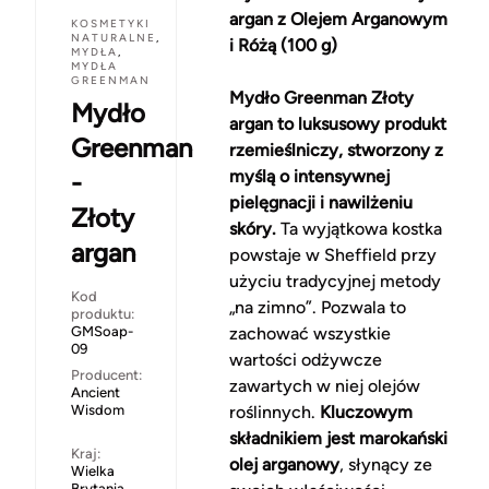
argan z Olejem Arganowym
KOSMETYKI
NATURALNE
,
i Różą (100 g)
MYDŁA
,
MYDŁA
GREENMAN
Mydło Greenman Złoty
Mydło
argan to luksusowy produkt
Greenman
rzemieślniczy, stworzony z
myślą o intensywnej
-
pielęgnacji i nawilżeniu
Złoty
skóry.
Ta wyjątkowa kostka
argan
powstaje w Sheffield przy
użyciu tradycyjnej metody
Kod
„na zimno”. Pozwala to
produktu:
GMSoap-
zachować wszystkie
09
wartości odżywcze
Producent:
zawartych w niej olejów
Ancient
Wisdom
roślinnych.
Kluczowym
składnikiem jest marokański
Kraj:
olej arganowy
, słynący ze
Wielka
Brytania