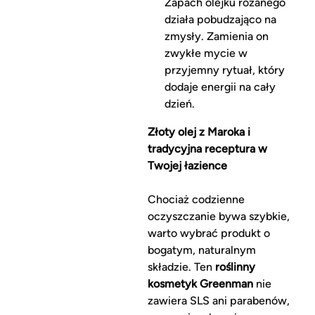
Zapach olejku różanego
działa pobudzająco na
zmysły. Zamienia on
zwykłe mycie w
przyjemny rytuał, który
dodaje energii na cały
dzień.
Złoty olej z Maroka i
tradycyjna receptura w
Twojej łazience
Chociaż codzienne
oczyszczanie bywa szybkie,
warto wybrać produkt o
bogatym, naturalnym
składzie. Ten
roślinny
kosmetyk Greenman
nie
zawiera SLS ani parabenów,