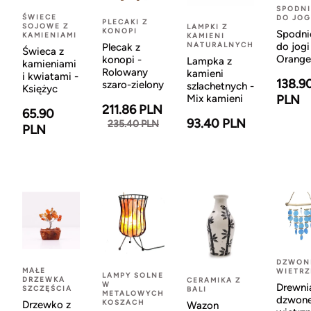
SPODNI
ŚWIECE
DO JOG
PLECAKI Z
SOJOWE Z
LAMPKI Z
KONOPI
Spodni
KAMIENIAMI
KAMIENI
NATURALNYCH
do jogi
Plecak z
Świeca z
Orange
konopi -
Lampka z
kamieniami
Rolowany
kamieni
i kwiatami -
138.9
szaro-zielony
szlachetnych -
Księżyc
Mix kamieni
PLN
211.86 PLN
65.90
93.40 PLN
235.40 PLN
PLN
DZWON
MAŁE
WIETR
LAMPY SOLNE
DRZEWKA
CERAMIKA Z
W
Drewni
SZCZĘŚCIA
BALI
METALOWYCH
dzwon
KOSZACH
Drzewko z
Wazon