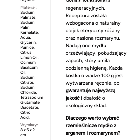
swoich właściwości
Materiał:
regeneracyjnych.
Sodium
Receptura została
Palmate,
Sodium
wzbogacona o naturalny
Palm
olejek eteryczny różany
Kernelate,
Aqua,
oraz nasiona rozmarynu.
Glycerin,
Nadają one mydłu
Pumice,
Citrus
orzeźwiający, pobudzający
Limon Oil,
zapach, który umila
Ocimum
Basilicum
codzienną higienę. Każda
Oil,
kostka o wadze 100 g jest
Sodium
Citrate,
wytwarzana ręcznie, co
Sodium
gwarantuje najwyższą
Chloride,
Tetrasodium
jakość
i dbałość o
Glutamate
ekologiczny skład.
Diacetate,
Citric
Acid,
Dlaczego warto wybrać
Wymiary:
rzemieślnicze mydło z
8 x 6 x 2
arganem i rozmarynem?
cm