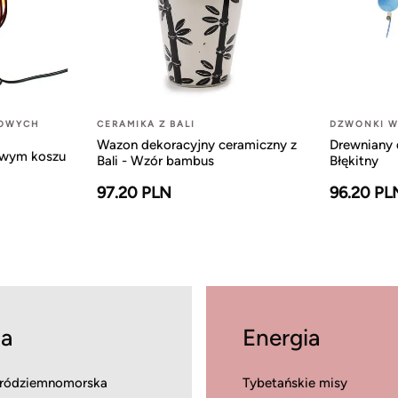
LOWYCH
CERAMIKA Z BALI
DZWONKI W
Wazon dekoracyjny ceramiczny z
Drewniany 
owym koszu
Bali - Wzór bambus
Błękitny
97.20 PLN
96.20 PL
a
Energia
ródziemnomorska
Tybetańskie misy