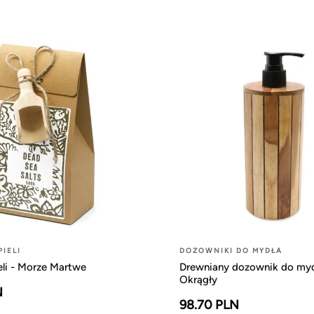
PIELI
DOZOWNIKI DO MYDŁA
eli - Morze Martwe
Drewniany dozownik do myd
Okrągły
N
98.70 PLN