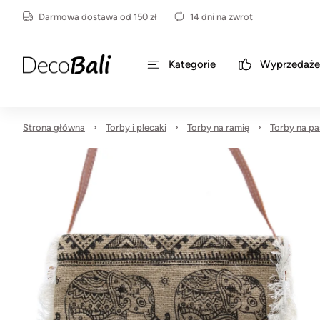
Darmowa dostawa od 150 zł
14 dni na zwrot
Kategorie
Wyprzedaże
Strona główna
Torby i plecaki
Torby na ramię
Torby na pa