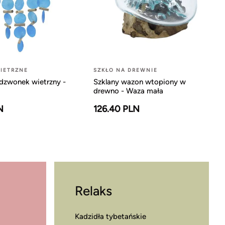
IETRZNE
SZKŁO NA DREWNIE
dzwonek wietrzny -
Szklany wazon wtopiony w
drewno - Waza mała
N
126.40 PLN
Relaks
Kadzidła tybetańskie