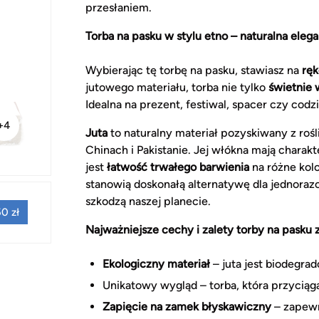
przesłaniem.
Torba na pasku w stylu etno – naturalna elega
Wybierając tę torbę na pasku, stawiasz na
ręk
jutowego materiału, torba nie tylko
świetnie 
Idealna na prezent, festiwal, spacer czy codz
+4
Juta
to naturalny materiał pozyskiwany z rośl
Chinach i Pakistanie. Jej włókna mają charakt
jest
łatwość trwałego barwienia
na różne kolo
stanowią doskonałą alternatywę dla jednorazo
szkodzą naszej planecie.
0 zł
Najważniejsze cechy i zalety torby na pasku z
Ekologiczny materiał
– juta jest biodegra
Unikatowy wygląd – torba, która przyciąg
Zapięcie na zamek błyskawiczny
– zapew