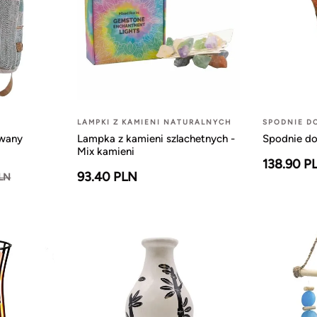
LAMPKI Z KAMIENI NATURALNYCH
SPODNIE D
owany
Lampka z kamieni szlachetnych -
Spodnie do
Mix kamieni
138.90 P
93.40 PLN
PLN