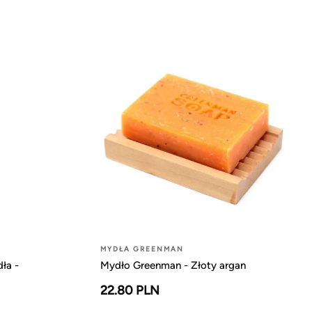
MYDŁA GREENMAN
ła -
Mydło Greenman - Złoty argan
22.80 PLN