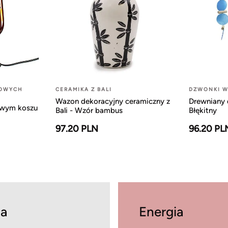
LOWYCH
CERAMIKA Z BALI
DZWONKI W
Wazon dekoracyjny ceramiczny z
Drewniany 
owym koszu
Bali - Wzór bambus
Błękitny
97.20 PLN
96.20 PL
a
Energia