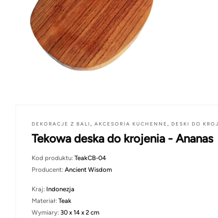
DEKORACJE Z BALI
,
AKCESORIA KUCHENNE
,
DESKI DO KRO
Tekowa deska do krojenia - Ananas
Kod produktu:
TeakCB-04
Producent:
Ancient Wisdom
Kraj:
Indonezja
Materiał:
Teak
Wymiary:
30 x 14 x 2 cm