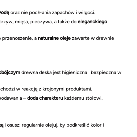
wodę
oraz nie pochłania zapachów i wilgoci.
warzyw, mięsa, pieczywa, a także do
eleganckiego
 przenoszenie, a
naturalne oleje
zawarte w drewnie
iobójczym
drewna deska jest higieniczna i bezpieczna w
 wchodzi w reakcję z krojonymi produktami.
 podawania –
doda charakteru
każdemu stołowi.
ką
i osusz; regularnie olejuj, by podkreślić kolor i