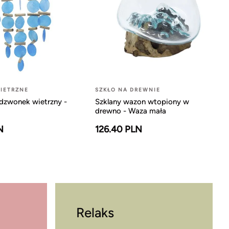
IETRZNE
SZKŁO NA DREWNIE
dzwonek wietrzny -
Szklany wazon wtopiony w
drewno - Waza mała
N
126.40 PLN
Relaks