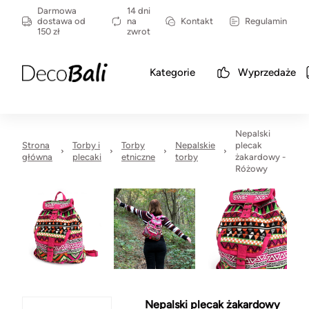
Darmowa
14 dni
dostawa od
na
Kontakt
Regulamin
150 zł
zwrot
Kategorie
Wyprzedaże
Nepalski
Strona
Torby i
Torby
Nepalskie
plecak
główna
plecaki
etniczne
torby
żakardowy -
Różowy
Nepalski plecak żakardowy