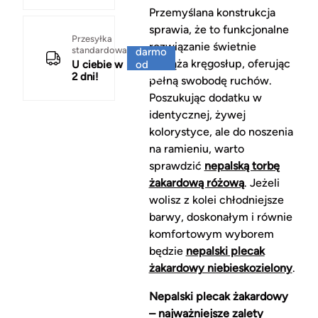
Przemyślana konstrukcja
sprawia, że to funkcjonalne
Za
Przesyłka
rozwiązanie świetnie
standardowa
darmo
odciąża kręgosłup, oferując
U ciebie w
od
2 dni!
150 zł
pełną swobodę ruchów.
Poszukując dodatku w
identycznej, żywej
kolorystyce, ale do noszenia
na ramieniu, warto
sprawdzić
nepalską torbę
żakardową różową
. Jeżeli
wolisz z kolei chłodniejsze
barwy, doskonałym i równie
komfortowym wyborem
będzie
nepalski plecak
żakardowy niebieskozielony
.
Nepalski plecak żakardowy
– najważniejsze zalety