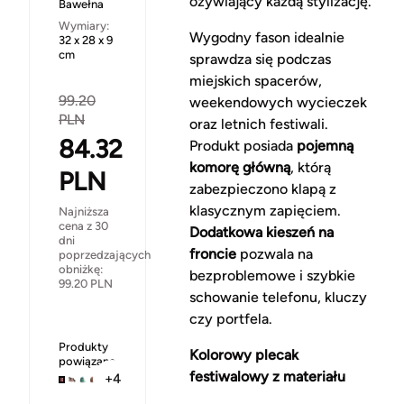
ożywiający każdą stylizację.
Bawełna
Wymiary:
Wygodny fason idealnie
32 x 28 x 9
cm
sprawdza się podczas
miejskich spacerów,
99.20
weekendowych wycieczek
PLN
oraz letnich festiwali.
84.32
Produkt posiada
pojemną
komorę główną
, którą
PLN
zabezpieczono klapą z
klasycznym zapięciem.
Najniższa
cena z 30
Dodatkowa kieszeń na
dni
froncie
pozwala na
poprzedzających
obniżkę:
bezproblemowe i szybkie
99.20
PLN
schowanie telefonu, kluczy
czy portfela.
Produkty
Kolorowy plecak
powiązane
festiwalowy z materiału
+4