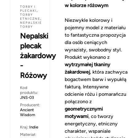
w kolorze różowym
TORBY I
PLECAKI
,
TORBY
ETNICZNE
,
Niezwykle kolorowy i
NEPALSKIE
TORBY
pojemny model z materiału
Nepalski
to fantastyczna propozycja
dla osób ceniących
plecak
wyrazisty, swobodny styl.
żakardowy
Produkt wykonano z
-
wytrzymałej tkaniny
żakardowej
, która zachwyca
Różowy
bogactwem barw i wypukłą
fakturą. Intensywne
Kod
produktu:
odcienie różu i pomarańczu
JNS-03
połączono z
Producent:
geometrycznymi
Ancient
Wisdom
motywami
, co tworzy
energetyczny, etniczny
Kraj:
Indie
charakter, wspaniale
Materiał: