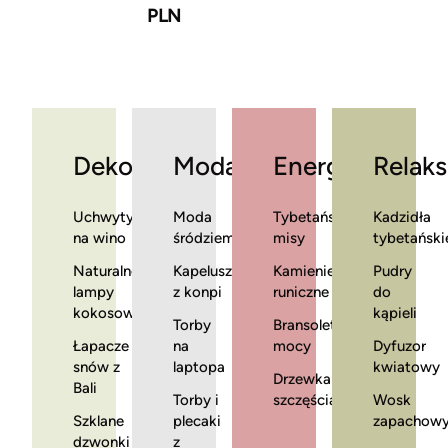
PLN
Dekoracje
Moda
Energia
Relaks
Uchwyty
Moda
Tybetańskie
Kadzidła
na wino
śródziemnomorska
misy
tybetański
Naturalne
Kapelusze
Kamienie
Pudry
lampy
z konpi
runiczne
do
kokosowe
kąpieli
Torby
Bransoletki
Łapacze
na
mocy
Dyfuzor
snów z
laptopa
kwiatowy
Drzewka
Bali
Torby i
szczęścia
Wosk
Szklane
plecaki
zapachow
dzwonki
z