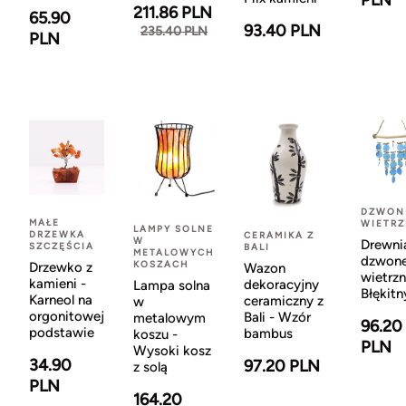
PLN
211.86 PLN
65.90
93.40 PLN
235.40 PLN
PLN
DZWON
MAŁE
WIETR
LAMPY SOLNE
DRZEWKA
CERAMIKA Z
W
Drewni
SZCZĘŚCIA
BALI
METALOWYCH
dzwon
KOSZACH
Drzewko z
Wazon
wietrzn
kamieni -
dekoracyjny
Lampa solna
Błękitn
Karneol na
ceramiczny z
w
orgonitowej
Bali - Wzór
metalowym
96.20
podstawie
bambus
koszu -
PLN
Wysoki kosz
34.90
97.20 PLN
z solą
PLN
164.20