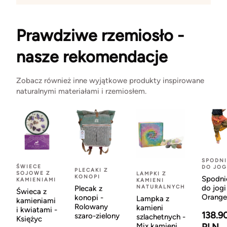
Prawdziwe rzemiosło -
nasze rekomendacje
Zobacz również inne wyjątkowe produkty inspirowane
naturalnymi materiałami i rzemiosłem.
SPODNI
ŚWIECE
DO JOG
PLECAKI Z
SOJOWE Z
LAMPKI Z
KONOPI
Spodni
KAMIENIAMI
KAMIENI
NATURALNYCH
do jogi
Plecak z
Świeca z
Orange
konopi -
Lampka z
kamieniami
Rolowany
kamieni
i kwiatami -
138.9
szaro-zielony
szlachetnych -
Księżyc
Mix kamieni