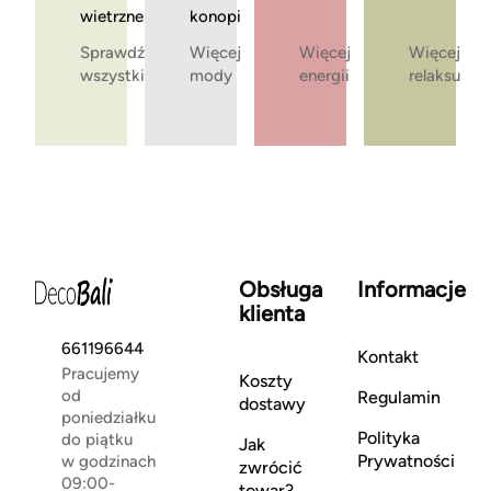
wietrzne
konopi
Sprawdź
Więcej
Więcej
Więcej
wszystkie
mody
energii
relaksu
Obsługa
Informacje
klienta
661196644
Kontakt
Pracujemy
Koszty
od
Regulamin
dostawy
poniedziałku
Polityka
do piątku
Jak
Prywatności
w godzinach
zwrócić
09:00-
towar?