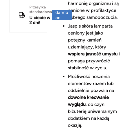
harmonię organizmu i są
Za
Przesyłka
cenione w profilaktyce
standardowa
darmo
dobrego samopoczucia.
U ciebie w
od
2 dni!
150 zł
Jaspis skóra lamparta
ceniony jest jako
potężny kamień
uziemiający, który
wspiera jasność umysłu
i
pomaga przywrócić
stabilność w życiu.
Możliwość noszenia
elementów razem lub
oddzielnie pozwala na
dowolne kreowanie
wyglądu
, co czyni
biżuterię uniwersalnym
dodatkiem na każdą
okazję.