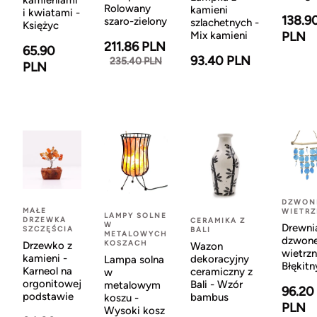
kamieniami
Rolowany
kamieni
i kwiatami -
138.9
szaro-zielony
szlachetnych -
Księżyc
Mix kamieni
PLN
211.86 PLN
65.90
93.40 PLN
235.40 PLN
PLN
DZWON
MAŁE
WIETR
LAMPY SOLNE
DRZEWKA
CERAMIKA Z
W
Drewni
SZCZĘŚCIA
BALI
METALOWYCH
dzwon
KOSZACH
Drzewko z
Wazon
wietrzn
kamieni -
dekoracyjny
Lampa solna
Błękitn
Karneol na
ceramiczny z
w
orgonitowej
Bali - Wzór
metalowym
96.20
podstawie
bambus
koszu -
PLN
Wysoki kosz