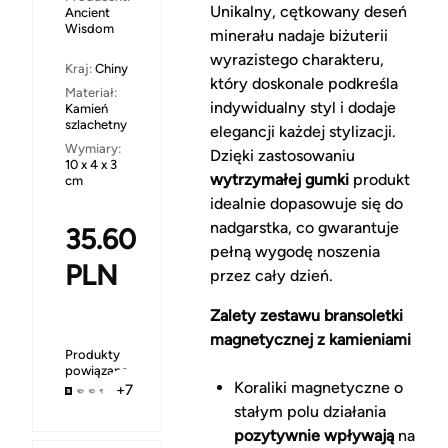
Unikalny, cętkowany deseń
Ancient
Wisdom
minerału nadaje biżuterii
wyrazistego charakteru,
Kraj:
Chiny
który doskonale podkreśla
Materiał:
indywidualny styl i dodaje
Kamień
szlachetny
elegancji każdej stylizacji.
Wymiary:
Dzięki zastosowaniu
10 x 4 x 3
wytrzymałej gumki
produkt
cm
idealnie dopasowuje się do
nadgarstka, co gwarantuje
35.60
pełną wygodę noszenia
PLN
przez cały dzień.
Zalety zestawu bransoletki
magnetycznej z kamieniami
Produkty
powiązane
Koraliki magnetyczne o
+7
stałym polu działania
pozytywnie wpływają
na