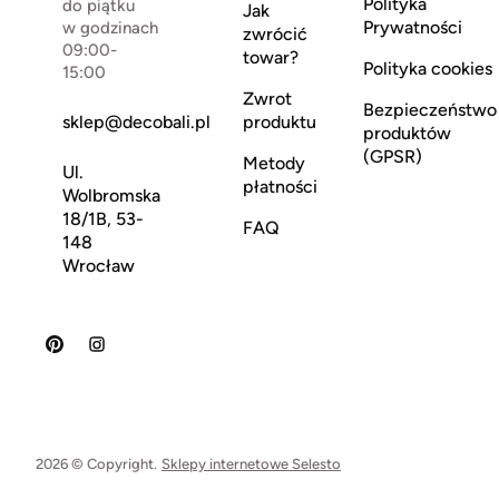
Polityka
do piątku
Jak
Prywatności
w godzinach
zwrócić
09:00-
towar?
Polityka cookies
15:00
Zwrot
Bezpieczeństwo
sklep@decobali.pl
produktu
produktów
(GPSR)
Metody
Ul.
płatności
Wolbromska
18/1B, 53-
FAQ
148
Wrocław
2026 © Copyright.
Sklepy internetowe Selesto