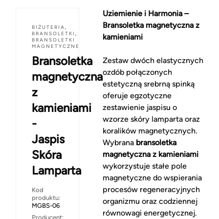
Uziemienie i Harmonia –
Bransoletka magnetyczna z
BIŻUTERIA
,
BRANSOLETKI
,
kamieniami
BRANSOLETKI
MAGNETYCZNE
Bransoletka
Zestaw dwóch elastycznych
ozdób połączonych
magnetyczna
estetyczną srebrną spinką
z
oferuje egzotyczne
kamieniami
zestawienie jaspisu o
wzorze skóry lamparta oraz
-
koralików magnetycznych.
Jaspis
Wybrana
bransoletka
Skóra
magnetyczna z kamieniami
wykorzystuje stałe pole
Lamparta
magnetyczne do wspierania
procesów regeneracyjnych
Kod
produktu:
organizmu oraz codziennej
MGBS-06
równowagi energetycznej.
Producent: