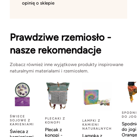
opinię o sklepie
Prawdziwe rzemiosło -
nasze rekomendacje
Zobacz również inne wyjątkowe produkty inspirowane
naturalnymi materiałami i rzemiosłem.
SPODNI
ŚWIECE
DO JOG
PLECAKI Z
SOJOWE Z
LAMPKI Z
KONOPI
Spodni
KAMIENIAMI
KAMIENI
NATURALNYCH
do jogi
Plecak z
Świeca z
Orange
konopi -
Lampka z