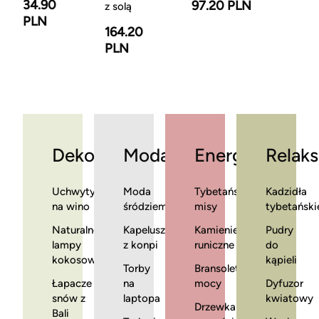
34.90
97.20 PLN
z solą
PLN
164.20
PLN
Dekoracje
Moda
Energia
Relaks
Uchwyty
Moda
Tybetańskie
Kadzidła
na wino
śródziemnomorska
misy
tybetański
Naturalne
Kapelusze
Kamienie
Pudry
lampy
z konpi
runiczne
do
kokosowe
kąpieli
Torby
Bransoletki
Łapacze
na
mocy
Dyfuzor
snów z
laptopa
kwiatowy
Drzewka
Bali