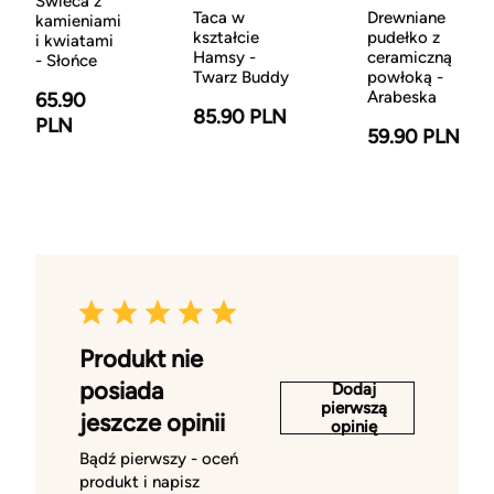
Świeca z
Taca w
Drewniane
kamieniami
kształcie
pudełko z
i kwiatami
Hamsy -
ceramiczną
- Słońce
Twarz Buddy
powłoką -
Arabeska
65.90
85.90 PLN
PLN
59.90 PLN
Produkt nie
posiada
Dodaj
pierwszą
jeszcze opinii
opinię
Bądź pierwszy - oceń
produkt i napisz