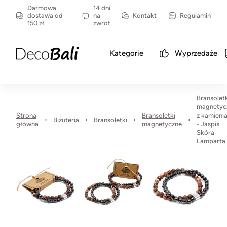
Darmowa
14 dni
dostawa od
na
Kontakt
Regulamin
150 zł
zwrot
Kategorie
Wyprzedaże
Bransolet
magnetyc
Strona
Bransoletki
z kamieni
Biżuteria
Bransoletki
główna
magnetyczne
- Jaspis
Skóra
Lamparta