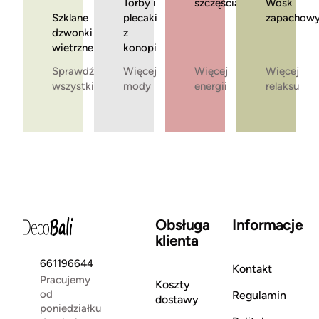
Torby i
szczęścia
Wosk
Szklane
plecaki
zapachow
dzwonki
z
wietrzne
konopi
Sprawdź
Więcej
Więcej
Więcej
wszystkie
mody
energii
relaksu
Obsługa
Informacje
klienta
661196644
Kontakt
Pracujemy
Koszty
od
Regulamin
dostawy
poniedziałku