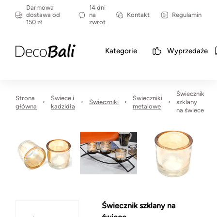
Darmowa
14 dni
dostawa od
na
Kontakt
Regulamin
150 zł
zwrot
Kategorie
Wyprzedaże
Świecznik
Strona
Świece i
Świeczniki
Świeczniki
szklany
główna
kadzidła
metalowe
na świece
Świecznik szklany na