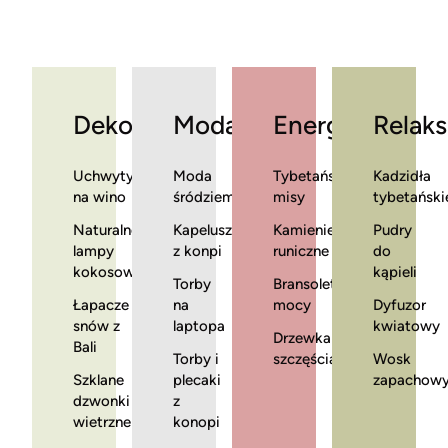
Dekoracje
Moda
Energia
Relaks
Uchwyty
Moda
Tybetańskie
Kadzidła
na wino
śródziemnomorska
misy
tybetański
Naturalne
Kapelusze
Kamienie
Pudry
lampy
z konpi
runiczne
do
kokosowe
kąpieli
Torby
Bransoletki
Łapacze
na
mocy
Dyfuzor
snów z
laptopa
kwiatowy
Drzewka
Bali
Torby i
szczęścia
Wosk
Szklane
plecaki
zapachow
dzwonki
z
wietrzne
konopi