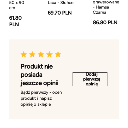
grawerowane
50 x 90
taca - Słońce
- Hamsa
cm
69.70 PLN
Czarna
61.80
86.80 PLN
PLN
Produkt nie
posiada
Dodaj
pierwszą
jeszcze opinii
opinię
Bądź pierwszy - oceń
produkt i napisz
opinię o sklepie