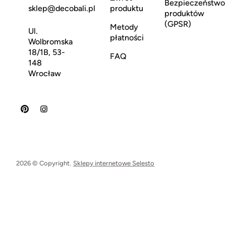
Bezpieczeństwo
sklep@decobali.pl
produktu
produktów
(GPSR)
Metody
Ul.
płatności
Wolbromska
18/1B, 53-
FAQ
148
Wrocław
2026 © Copyright.
Sklepy internetowe Selesto