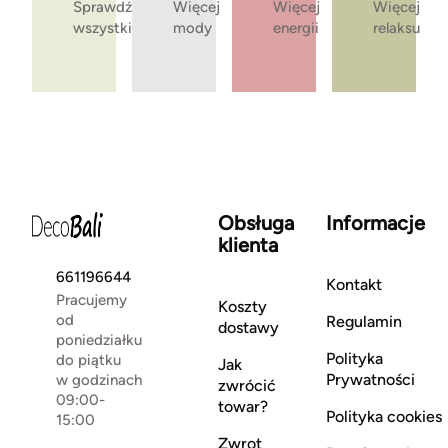
Sprawdź
Więcej
Więcej
Więcej
wszystkie
mody
energii
relaksu
Obsługa
Informacje
klienta
661196644
Kontakt
Pracujemy
Koszty
od
Regulamin
dostawy
poniedziałku
Polityka
do piątku
Jak
Prywatności
w godzinach
zwrócić
09:00-
towar?
Polityka cookies
15:00
Zwrot