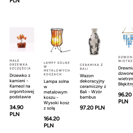
PLN
DZWON
MAŁE
WIETR
LAMPY SOLNE
DRZEWKA
CERAMIKA Z
W
Drewni
SZCZĘŚCIA
BALI
METALOWYCH
dzwon
KOSZACH
Drzewko z
Wazon
wietrzn
kamieni -
dekoracyjny
Lampa solna
Błękitn
Karneol na
ceramiczny z
w
orgonitowej
Bali - Wzór
metalowym
96.20
podstawie
bambus
koszu -
PLN
Wysoki kosz
34.90
97.20 PLN
z solą
PLN
164.20
PLN