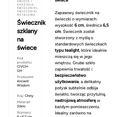
świece
ŚWIECE I
KADZIDŁA
,
ŚWIECZNIKI
,
ŚWIECZNIKI
Zapasowy świecznik na
METALOWE
świeczki o wymiarach:
Świecznik
wysokość
6 cm
, średnica
6,5
szklany
cm
. Świecznik został
stworzony z myślą o
na
standardowych świeczkach
świece
typu tealight
, które idealnie
mieszczą się w jego
Kod
produktu:
wnętrzu. Grube szkło
CIVCH-
zapewnia trwałość i
GH
bezpieczeństwo
Producent:
Ancient
użytkowania
, a delikatny
Wisdom
połysk subtelnie odbija
światło, tworząc przytulną,
Kraj:
Chiny
nastrojową atmosferę
w
Materiał:
Szkło
każdym pomieszczeniu.
Wymiary:
Idealny zarówno na
6 x 6,5 cm