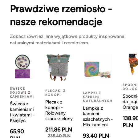
Prawdziwe rzemiosło -
nasze rekomendacje
Zobacz również inne wyjątkowe produkty inspirowane
naturalnymi materiałami i rzemiosłem.
SPODNI
ŚWIECE
DO JOG
PLECAKI Z
SOJOWE Z
LAMPKI Z
KONOPI
Spodni
KAMIENIAMI
KAMIENI
NATURALNYCH
do jogi
Plecak z
Świeca z
Orange
konopi -
Lampka z
kamieniami
Rolowany
kamieni
i kwiatami -
138.9
szaro-zielony
szlachetnych -
Księżyc
Mix kamieni
PLN
211.86 PLN
65.90
93.40 PLN
235.40 PLN