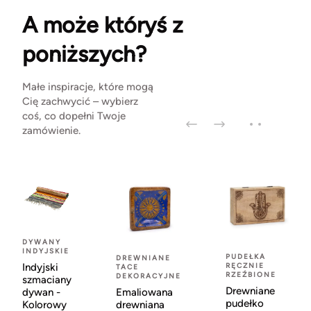
A może któryś z
poniższych?
Małe inspiracje, które mogą
Cię zachwycić – wybierz
coś, co dopełni Twoje
zamówienie.
DYWANY
INDYJSKIE
PUDEŁKA
DREWNIANE
Indyjski
RĘCZNIE
TACE
RZEŹBIONE
DEKORACYJNE
szmaciany
Drewniane
dywan -
Emaliowana
pudełko
Kolorowy
drewniana