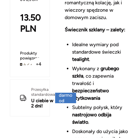
romantyczną kolację, jak i
wieczory spędzone w
13.50
domowym zaciszu.
PLN
Świecznik szklany – zalety:
Idealne wymiary pod
standardowe świeczki
Produkty
powiązane
tealight
.
+4
Wykonany z
grubego
szkła
, co zapewnia
trwałość i
Za
Przesyłka
bezpieczeństwo
standardowa
darmo
użytkowania
U ciebie w
od
2 dni!
150 zł
Subtelny połysk, który
nastrojowo odbija
światło
.
Doskonały do użycia jako