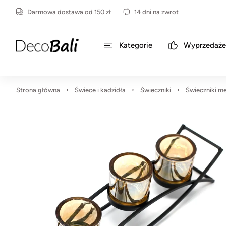
Darmowa dostawa od 150 zł
14 dni na zwrot
Kategorie
Wyprzedaże
Strona główna
Świece i kadzidła
Świeczniki
Świeczniki m