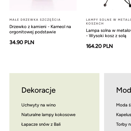
MAŁE DRZEWKA SZCZĘŚCIA
LAMPY SOLNE W META
KOSZACH
Drzewko z kamieni - Karneol na
Lampa solna w metal
orgonitowej podstawie
- Wysoki kosz z solą
34.90 PLN
164.20 PLN
Dekoracje
Mod
Uchwyty na wino
Moda ś
Naturalne lampy kokosowe
Kapelus
Łapacze snów z Bali
Torby n