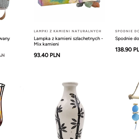
LAMPKI Z KAMIENI NATURALNYCH
SPODNIE D
owany
Lampka z kamieni szlachetnych -
Spodnie do
Mix kamieni
138.90 P
93.40 PLN
PLN