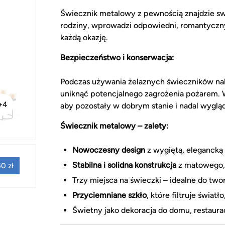
Świecznik metalowy z pewnością znajdzie swo
rodziny, wprowadzi odpowiedni, romantyczny 
każdą okazję.
Bezpieczeństwo i konserwacja:
Podczas używania żelaznych świeczników nal
uniknąć potencjalnego zagrożenia pożarem. W
+4
aby pozostały w dobrym stanie i nadal wygląda
Świecznik metalowy – zalety:
Nowoczesny design
z wygiętą, elegancką l
Stabilna i solidna konstrukcja
z matowego, 
0 zł
Trzy miejsca na świeczki – idealne do tw
Przyciemniane szkło
, które filtruje świat
Świetny jako dekoracja do domu, restauracj