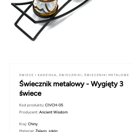
ŚWIECE I KADZIDŁA
,
ŚWIECZNIKI
,
ŚWIECZNIKI METALOWE
Świecznik metalowy - Wygięty 3
świece
Kod produktu:
CIVCH-05
Producent:
Ancient Wisdom
Kraj:
Chiny
Materiał:
Żelazo, szkło