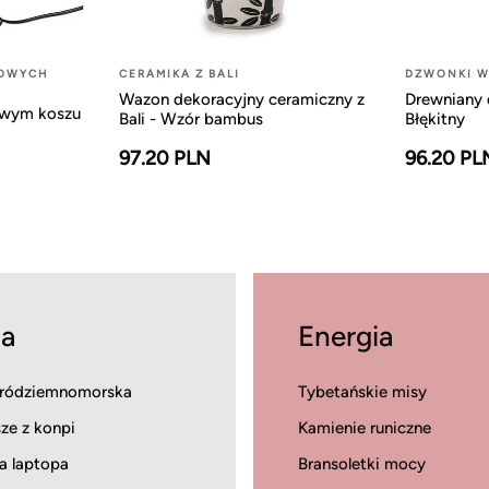
LOWYCH
CERAMIKA Z BALI
DZWONKI W
Wazon dekoracyjny ceramiczny z
Drewniany 
owym koszu
Bali - Wzór bambus
Błękitny
97.20 PLN
96.20 PL
a
Energia
ródziemnomorska
Tybetańskie misy
ze z konpi
Kamienie runiczne
a laptopa
Bransoletki mocy