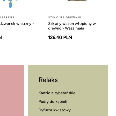
IETRZNE
SZKŁO NA DREWNIE
dzwonek wietrzny -
Szklany wazon wtopiony w
drewno - Waza mała
N
126.40 PLN
Relaks
Kadzidła tybetańskie
Pudry do kąpieli
Dyfuzor kwiatowy