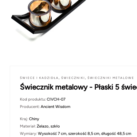
ŚWIECE I KADZIDŁA
,
ŚWIECZNIKI
,
ŚWIECZNIKI METALOWE
Świecznik metalowy - Płaski 5 świe
Kod produktu:
CIVCH-07
Producent:
Ancient Wisdom
Kraj:
Chiny
Materiał:
Żelazo, szkło
Wymiary:
Wysokość 7 cm, szerokość 8,5 cm, długość 48,5 cm