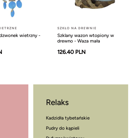
IETRZNE
SZKŁO NA DREWNIE
dzwonek wietrzny -
Szklany wazon wtopiony w
drewno - Waza mała
N
126.40 PLN
Relaks
Kadzidła tybetańskie
Pudry do kąpieli