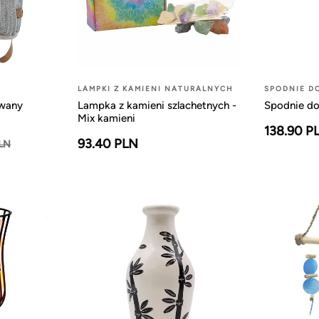
LAMPKI Z KAMIENI NATURALNYCH
SPODNIE D
owany
Lampka z kamieni szlachetnych -
Spodnie do
Mix kamieni
138.90 P
93.40 PLN
PLN