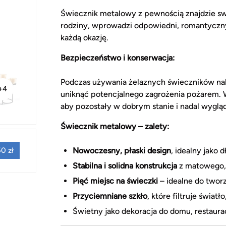
Świecznik metalowy z pewnością znajdzie swo
rodziny, wprowadzi odpowiedni, romantyczny 
każdą okazję.
Bezpieczeństwo i konserwacja:
Podczas używania żelaznych świeczników nal
+4
uniknąć potencjalnego zagrożenia pożarem. W
aby pozostały w dobrym stanie i nadal wygląda
Świecznik metalowy – zalety:
Nowoczesny, płaski design
, idealny jako 
0 zł
Stabilna i solidna konstrukcja
z matowego, 
Pięć miejsc na świeczki
– idealne do twor
Przyciemniane szkło
, które filtruje świat
Świetny jako dekoracja do domu, restauracj