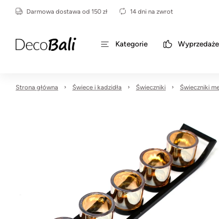
Darmowa dostawa od 150 zł
14 dni na zwrot
Kategorie
Wyprzedaże
Strona główna
Świece i kadzidła
Świeczniki
Świeczniki m