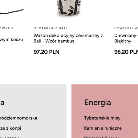
LOWYCH
CERAMIKA Z BALI
DZWONKI W
Wazon dekoracyjny ceramiczny z
Drewniany 
owym koszu
Bali - Wzór bambus
Błękitny
97.20 PLN
96.20 PL
a
Energia
ródziemnomorska
Tybetańskie misy
ze z konpi
Kamienie runiczne