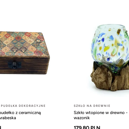
 PUDEŁKA DEKORACYJNE
SZKŁO NA DREWNIE
pudełko z ceramiczną
Szkło wtopione w drewno -
Arabeska
wazonik
N
179.80 PLN