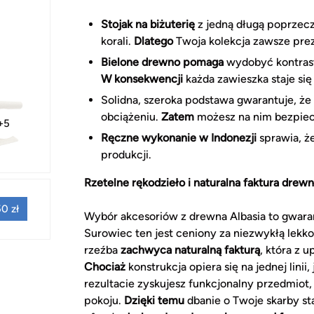
Stojak na biżuterię
z jedną długą poprzecz
korali.
Dlatego
Twoja kolekcja zawsze preze
Bielone drewno pomaga
wydobyć kontrast
W konsekwencji
każda zawieszka staje si
Solidna, szeroka podstawa gwarantuje, że
obciążeniu.
Zatem
możesz na nim bezpiecz
+5
Ręczne wykonanie w Indonezji
sprawia, że
produkcji.
Rzetelne rękodzieło i naturalna faktura drew
0 zł
Wybór akcesoriów z drewna Albasia to gwara
Surowiec ten jest ceniony za niezwykłą lekko
rzeźba
zachwyca naturalną fakturą
, która z 
Chociaż
konstrukcja opiera się na jednej linii
rezultacie zyskujesz funkcjonalny przedmio
pokoju.
Dzięki temu
dbanie o Twoje skarby st