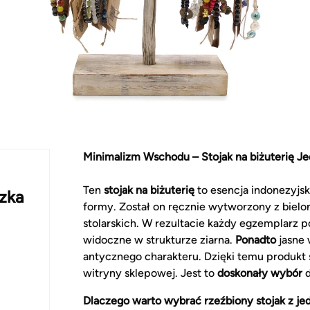
Minimalizm Wschodu – Stojak na biżuterię J
Ten
stojak na biżuterię
to esencja indonezyjsk
czka
formy. Został on ręcznie wytworzony z biel
stolarskich. W rezultacie każdy egzemplarz 
widoczne w strukturze ziarna.
Ponadto
jasne 
antycznego charakteru. Dzięki temu produkt st
witryny sklepowej. Jest to
doskonały wybór
d
Dlaczego warto wybrać rzeźbiony stojak z j