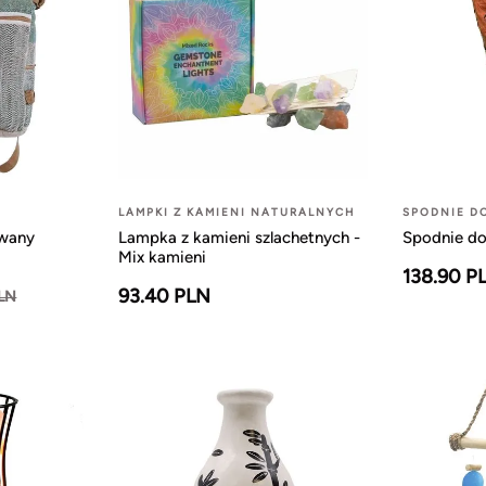
LAMPKI Z KAMIENI NATURALNYCH
SPODNIE D
owany
Lampka z kamieni szlachetnych -
Spodnie do
Mix kamieni
138.90 P
93.40 PLN
PLN