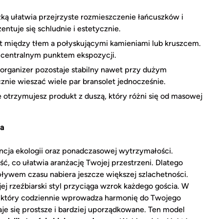
ką ułatwia przejrzyste rozmieszczenie łańcuszków i
ntuje się schludnie i estetycznie.
 między tłem a połyskującymi kamieniami lub kruszcem.
ę centralnym punktem ekspozycji.
 organizer pozostaje stabilny nawet przy dużym
nie wieszać wiele par bransolet jednocześnie.
 otrzymujesz produkt z duszą, który różni się od masowej
na
ncja ekologii oraz ponadczasowej wytrzymałości.
ść, co ułatwia aranżację Twojej przestrzeni. Dlatego
upływem czasu nabiera jeszcze większej szlachetności.
, jej rzeźbiarski styl przyciąga wzrok każdego gościa. W
t, który codziennie wprowadza harmonię do Twojego
aje się prostsze i bardziej uporządkowane. Ten model