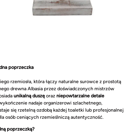
edna poprzeczka
iego rzemiosła, która łączy naturalne surowce z prostotą
onego drewna Albasia przez doświadczonych mistrzów
posiada
unikalną duszę
oraz
niepowtarzalne detale
wykończenie nadaje organizerowi szlachetnego,
aje się rzetelną ozdobą każdej toaletki lub profesjonalnej
la osób ceniących rzemieślniczą autentyczność.
edną poprzeczką?