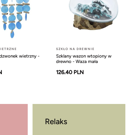
IETRZNE
SZKŁO NA DREWNIE
dzwonek wietrzny -
Szklany wazon wtopiony w
drewno - Waza mała
N
126.40 PLN
Relaks