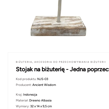
BIŻUTERIA
,
AKCESORIA DO PRZECHOWYWANIA BIŻUTERII
Stojak na biżuterię - Jedna poprze
Kod produktu:
NJS-03
Producent:
Ancient Wisdom
Kraj:
Indonezja
Materiał:
Drewno Albasia
Wymiary:
32 x 14 x 9,5 cm