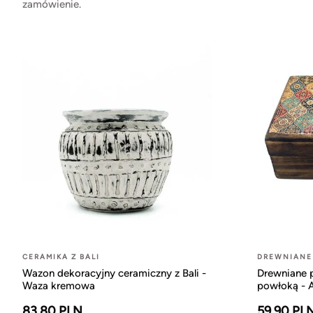
zamówienie.
CERAMIKA Z BALI
DREWNIANE
Wazon dekoracyjny ceramiczny z Bali -
Drewniane 
Waza kremowa
powłoką - 
83.80 PLN
59.90 PL