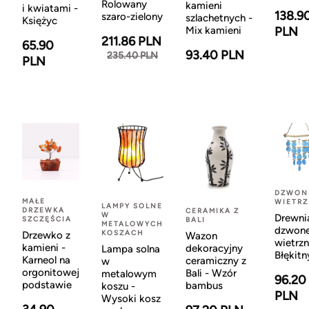
Rolowany
kamieni
i kwiatami -
138.9
szaro-zielony
szlachetnych -
Księżyc
Mix kamieni
PLN
211.86 PLN
65.90
93.40 PLN
235.40 PLN
PLN
DZWON
MAŁE
WIETR
LAMPY SOLNE
DRZEWKA
CERAMIKA Z
W
Drewni
SZCZĘŚCIA
BALI
METALOWYCH
dzwon
KOSZACH
Drzewko z
Wazon
wietrzn
kamieni -
dekoracyjny
Lampa solna
Błękitn
Karneol na
ceramiczny z
w
orgonitowej
Bali - Wzór
metalowym
96.20
podstawie
bambus
koszu -
PLN
Wysoki kosz