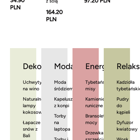
34.90
97.20 PLN
z solą
PLN
164.20
PLN
Dekoracje
Moda
Energia
Relaks
Uchwyty
Moda
Tybetańskie
Kadzidła
na wino
śródziemnomorska
misy
tybetański
Naturalne
Kapelusze
Kamienie
Pudry
lampy
z konpi
runiczne
do
kokosowe
kąpieli
Torby
Bransoletki
Łapacze
na
mocy
Dyfuzor
snów z
laptopa
kwiatowy
Drzewka
Bali
Torby i
szczęścia
Wosk