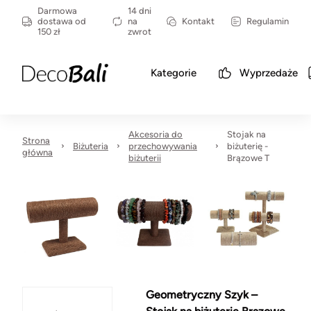
Darmowa
14 dni
dostawa od
na
Kontakt
Regulamin
150 zł
zwrot
Kategorie
Wyprzedaże
Akcesoria do
Stojak na
Strona
Biżuteria
przechowywania
biżuterię -
główna
biżuterii
Brązowe T
Geometryczny Szyk –