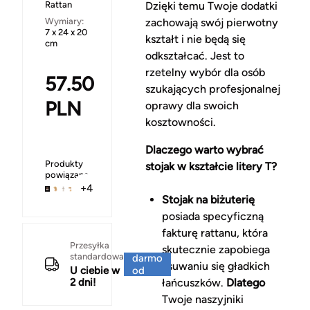
Rattan
Dzięki temu Twoje dodatki
Wymiary:
zachowają swój pierwotny
7 x 24 x 20
kształt i nie będą się
cm
odkształcać. Jest to
rzetelny wybór dla osób
57.50
szukających profesjonalnej
PLN
oprawy dla swoich
kosztowności.
Dlaczego warto wybrać
Produkty
stojak w kształcie litery T?
powiązane
+4
Stojak na biżuterię
posiada specyficzną
fakturę rattanu, która
Za
Przesyłka
skutecznie zapobiega
standardowa
darmo
zsuwaniu się gładkich
U ciebie w
od
2 dni!
łańcuszków.
Dlatego
150 zł
Twoje naszyjniki