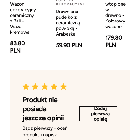
PUDEŁKA
Wazon
wtopione
DEKORACYJNE
dekoracyjny
w
Drewniane
ceramiczny
drewno -
pudełko z
z Bali -
Kolorowy
ceramiczną
Waza
wazonik
powłoką -
kremowa
Arabeska
179.80
83.80
PLN
59.90 PLN
PLN
Produkt nie
posiada
Dodaj
pierwszą
jeszcze opinii
opinię
Bądź pierwszy - oceń
produkt i napisz