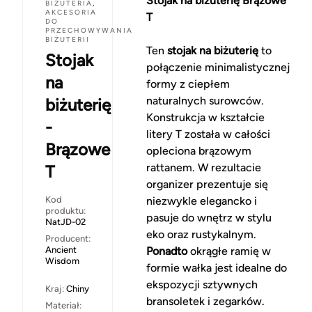
Stojak na biżuterię Brązowe
BIŻUTERIA
,
AKCESORIA
T
DO
PRZECHOWYWANIA
BIŻUTERII
Ten
stojak na biżuterię
to
Stojak
połączenie minimalistycznej
na
formy z ciepłem
naturalnych surowców.
biżuterię
Konstrukcja w kształcie
-
litery T została w całości
Brązowe
opleciona brązowym
rattanem. W rezultacie
T
organizer prezentuje się
Kod
niezwykle elegancko i
produktu:
pasuje do wnętrz w stylu
NatJD-02
eko oraz rustykalnym.
Producent:
Ancient
Ponadto
okrągłe ramię w
Wisdom
formie wałka jest idealne do
ekspozycji sztywnych
Kraj:
Chiny
bransoletek i zegarków.
Materiał: