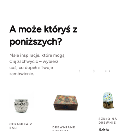
A może któryś z
poniższych?
Małe inspiracje, które mogą
Cię zachwycić – wybierz
coś, co dopełni Twoje
zamówienie.
SZKŁO NA
DREWNIE
CERAMIKA Z
DREWNIANE
BALI
Szkło