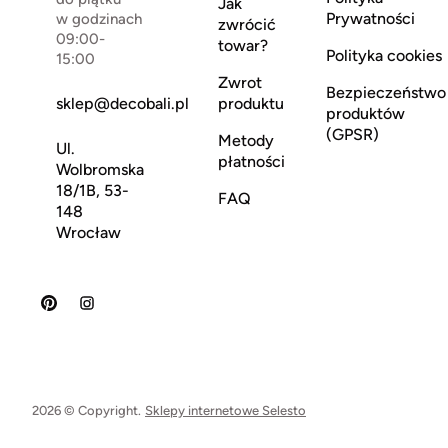
Jak
Prywatności
w godzinach
zwrócić
09:00-
towar?
Polityka cookies
15:00
Zwrot
Bezpieczeństwo
sklep@decobali.pl
produktu
produktów
(GPSR)
Metody
Ul.
płatności
Wolbromska
18/1B, 53-
FAQ
148
Wrocław
2026 © Copyright.
Sklepy internetowe Selesto