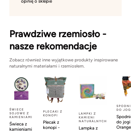
opinię o sklepie
Prawdziwe rzemiosło -
nasze rekomendacje
Zobacz również inne wyjątkowe produkty inspirowane
naturalnymi materiałami i rzemiosłem.
SPODNI
ŚWIECE
DO JOG
PLECAKI Z
SOJOWE Z
LAMPKI Z
KONOPI
Spodni
KAMIENIAMI
KAMIENI
NATURALNYCH
do jogi
Plecak z
Świeca z
Orange
konopi -
Lampka z
kamieniami