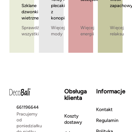
Szklane
plecaki
zapachow
dzwonki
z
wietrzne
konopi
Sprawdź
Więcej
Więcej
Więcej
wszystkie
mody
energii
relaksu
Obsługa
Informacje
klienta
661196644
Kontakt
Pracujemy
Koszty
od
Regulamin
dostawy
poniedziałku
Polityka
do piątku